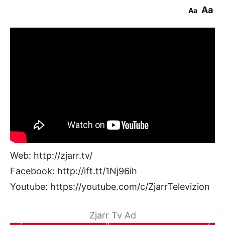
Aa
Aa
Web: http://zjarr.tv/
Facebook: http://ift.tt/1Nj96ih
Youtube: https://youtube.com/c/ZjarrTelevizion
Zjarr Tv Ad