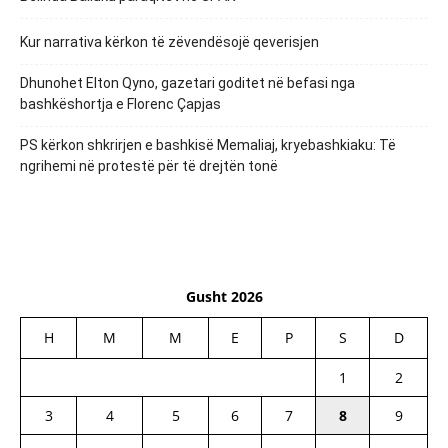
Kur narrativa kërkon të zëvendësojë qeverisjen
Dhunohet Elton Qyno, gazetari goditet në befasi nga
bashkëshortja e Florenc Çapjas
PS kërkon shkrirjen e bashkisë Memaliaj, kryebashkiaku: Të
ngrihemi në protestë për të drejtën tonë
Gusht 2026
H
M
M
E
P
S
D
1
2
3
4
5
6
7
8
9