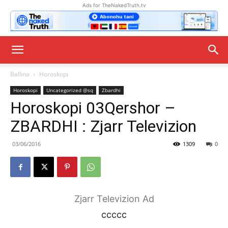
Ads for TheNakedTruth.tv
Ballina
Horoskopi
Horoskopi
Uncategorized @sq
Zbardhi
Horoskopi 03Qershor –
ZBARDHI : Zjarr Televizion
03/06/2016
1309
0
Zjarr Televizion Ad
ccccc