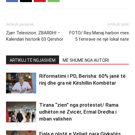
Artikulli paraprak
Artikulli tjetër
Zjarr Televizion: ZBARDHI –
FOTO/ Rey Manaj harbon mes
Kalendari historik 03 Qershor
5 femrave në një lokal nate
ARTIKUJ TË NGJASHËM
MË SHUMË NGA AUTORI
Riformatimi i PD, Berisha: 60% janë të
rinj dhe gra në Këshillin Kombëtar
Tirana “zien” nga protestat/ Rama
udhëton në Zvicër, Ermal Dredha i
mban valixhen
Fjala e plotë e Veliajt para Gjykatës