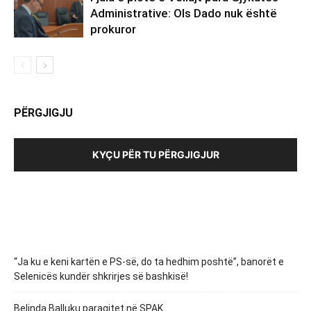
Administrative: Ols Dado nuk është
prokuror
PËRGJIGJU
KYÇU PËR TU PËRGJIGJUR
“Ja ku e keni kartën e PS-së, do ta hedhim poshtë”, banorët e
Selenicës kundër shkrirjes së bashkisë!
Belinda Balluku paraqitet në SPAK