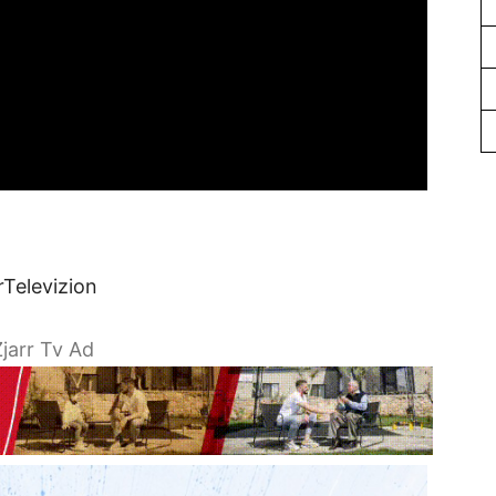
rTelevizion
jarr Tv Ad