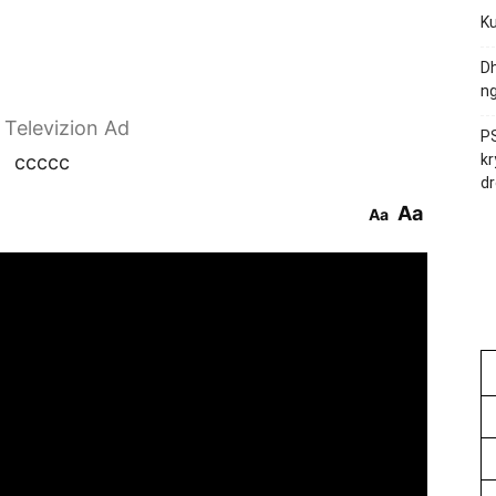
Ku
Dh
ng
r Televizion Ad
PS
ccccc
kr
dr
Aa
Aa