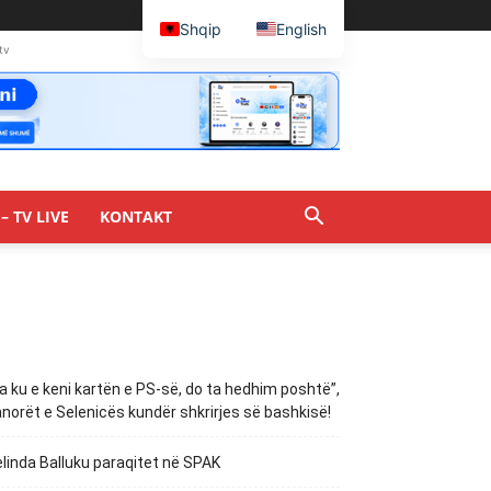
Shqip
English
tv
– TV LIVE
KONTAKT
a ku e keni kartën e PS-së, do ta hedhim poshtë”,
norët e Selenicës kundër shkrirjes së bashkisë!
linda Balluku paraqitet në SPAK