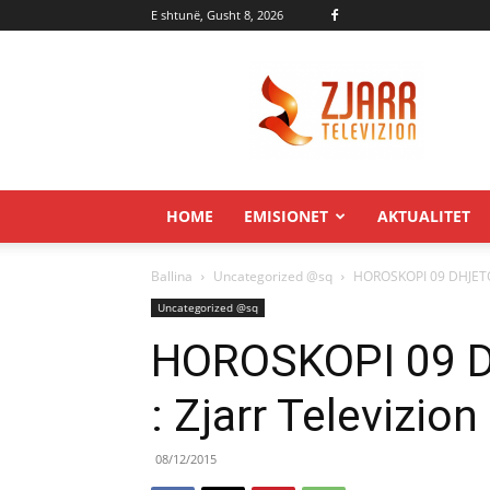
E shtunë, Gusht 8, 2026
Zjarr.tv
HOME
EMISIONET
AKTUALITET
Ballina
Uncategorized @sq
HOROSKOPI 09 DHJETOR
Uncategorized @sq
HOROSKOPI 09 
: Zjarr Televizion
08/12/2015