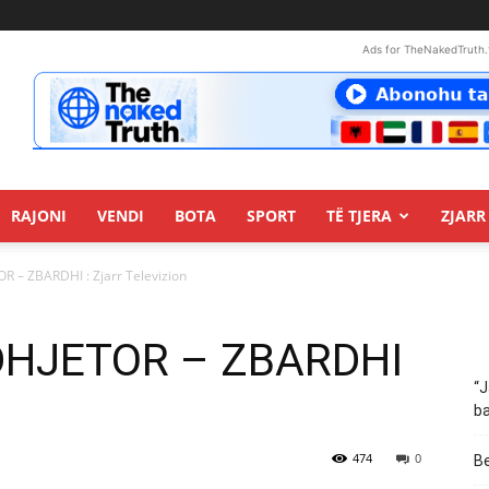
Ads for TheNakedTruth.
RAJONI
VENDI
BOTA
SPORT
TË TJERA
ZJARR 
 – ZBARDHI : Zjarr Televizion
DHJETOR – ZBARDHI
“J
ba
474
0
Be