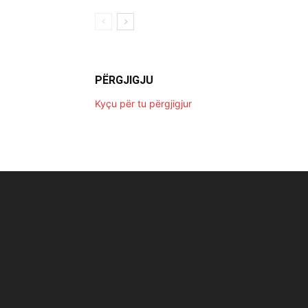
PËRGJIGJU
Kyçu për tu përgjigjur