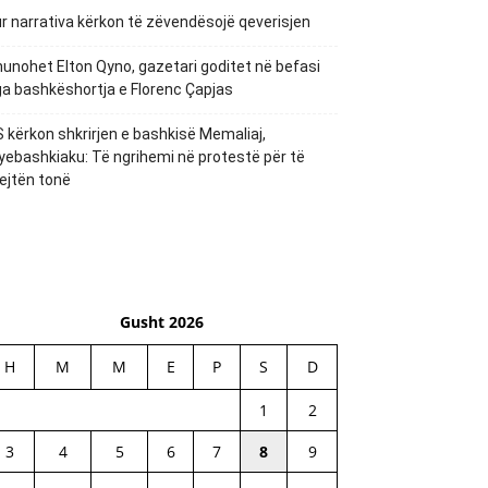
r narrativa kërkon të zëvendësojë qeverisjen
unohet Elton Qyno, gazetari goditet në befasi
a bashkëshortja e Florenc Çapjas
 kërkon shkrirjen e bashkisë Memaliaj,
yebashkiaku: Të ngrihemi në protestë për të
ejtën tonë
Gusht 2026
H
M
M
E
P
S
D
1
2
3
4
5
6
7
8
9