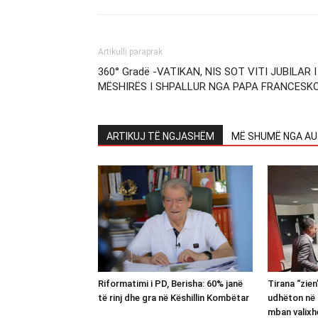
Artikulli paraprak
360° Gradë -VATIKAN, NIS SOT VITI JUBILAR I
MËSHIRËS I SHPALLUR NGA PAPA FRANCESK
ARTIKUJ TË NGJASHËM
MË SHUMË NGA AU
Riformatimi i PD, Berisha: 60% janë
Tirana “zie
të rinj dhe gra në Këshillin Kombëtar
udhëton në 
mban valixh