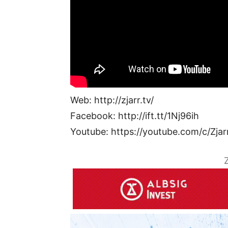
Web: http://zjarr.tv/
Facebook: http://ift.tt/1Nj96ih
Youtube: https://youtube.com/c/Zjar
Z