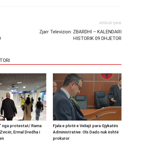
Artikulli tjetër
Zjarr Televizion: ZBARDHI – KALENDARI
O
HISTORIK 09 DHJETOR
TORI
n” nga protestat/ Rama
Fjala e plotë e Veliajt para Gjykatës
Zvicër, Ermal Dredha i
Administrative: Ols Dado nuk është
en
prokuror