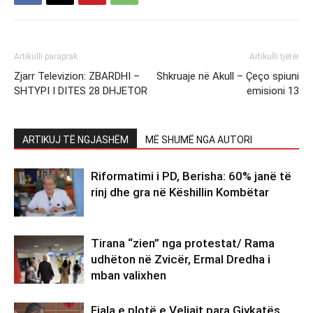
Artikulli paraprak
Artikulli tjetër
Zjarr Televizion: ZBARDHI –
Shkruaje në Akull – Çeço spiuni
SHTYPI I DITES 28 DHJETOR
emisioni 13
ARTIKUJ TË NGJASHËM
MË SHUMË NGA AUTORI
Riformatimi i PD, Berisha: 60% janë të
rinj dhe gra në Këshillin Kombëtar
Tirana “zien” nga protestat/ Rama
udhëton në Zvicër, Ermal Dredha i
mban valixhen
Fjala e plotë e Veliajt para Gjykatës