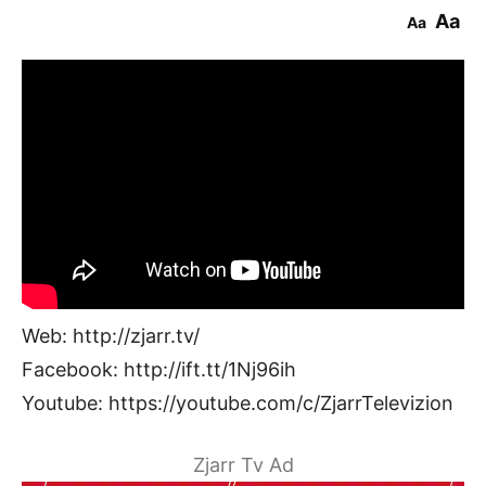
Aa
Aa
Web: http://zjarr.tv/
Facebook: http://ift.tt/1Nj96ih
Youtube: https://youtube.com/c/ZjarrTelevizion
Zjarr Tv Ad