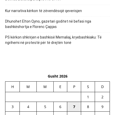
Kur narrativa kërkon të zëvendësojë qeverisjen
Dhunohet Elton Qyno, gazetari goditet në befasi nga
bashkëshortja e Florenc Çapjas
PS kërkon shkrirjen e bashkisë Memaliaj, kryebashkiaku: Të
ngrihemi në protestë për të drejtën tonë
Gusht 2026
H
M
M
E
P
S
D
1
2
3
4
5
6
7
8
9