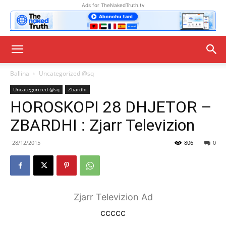
Ads for TheNakedTruth.tv
Ballina
Uncategorized @sq
Uncategorized @sq
Zbardhi
HOROSKOPI 28 DHJETOR –
ZBARDHI : Zjarr Televizion
28/12/2015
806
0
Zjarr Televizion Ad
ccccc