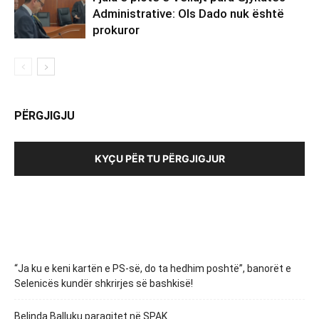
Administrative: Ols Dado nuk është
prokuror
PËRGJIGJU
KYÇU PËR TU PËRGJIGJUR
“Ja ku e keni kartën e PS-së, do ta hedhim poshtë”, banorët e
Selenicës kundër shkrirjes së bashkisë!
Belinda Balluku paraqitet në SPAK