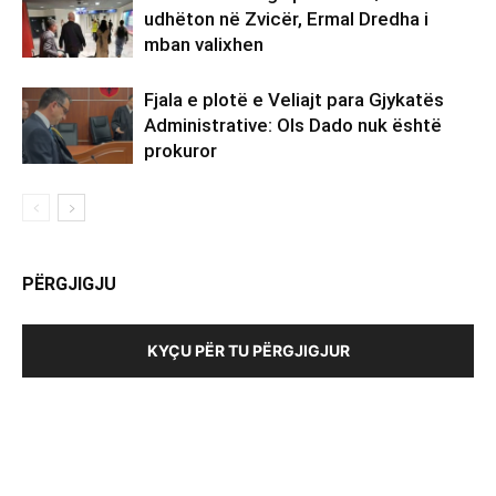
udhëton në Zvicër, Ermal Dredha i
mban valixhen
Fjala e plotë e Veliajt para Gjykatës
Administrative: Ols Dado nuk është
prokuror
PËRGJIGJU
KYÇU PËR TU PËRGJIGJUR