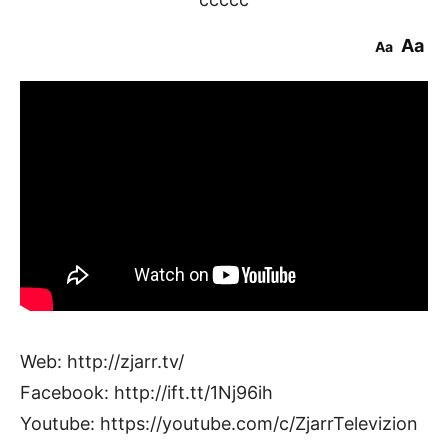
Aa
Aa
Web: http://zjarr.tv/
Facebook: http://ift.tt/1Nj96ih
Youtube: https://youtube.com/c/ZjarrTelevizion