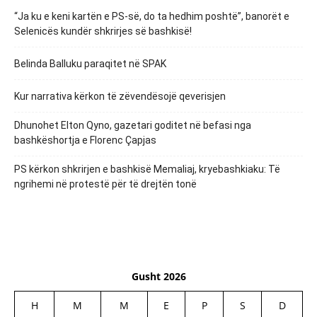
“Ja ku e keni kartën e PS-së, do ta hedhim poshtë”, banorët e
Selenicës kundër shkrirjes së bashkisë!
Belinda Balluku paraqitet në SPAK
Kur narrativa kërkon të zëvendësojë qeverisjen
Dhunohet Elton Qyno, gazetari goditet në befasi nga
bashkëshortja e Florenc Çapjas
PS kërkon shkrirjen e bashkisë Memaliaj, kryebashkiaku: Të
ngrihemi në protestë për të drejtën tonë
Gusht 2026
H
M
M
E
P
S
D