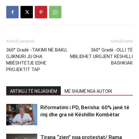
Artikulli paraprak
Artikulli tjetër
360° Gradë -TAKIMI NË BAKU,
360° Gradë -OLLI TË
GJIKNURI JU DHA
MBLIDHET URGJENT KËSHILLI
MBËSHTETJE EDHE
BASHKIAK
PROJEKTIT TAP
ARTIKUJ TË NGJASHËM
MË SHUMË NGA AUTORI
Riformatimi i PD, Berisha: 60% janë të
rinj dhe gra në Këshillin Kombëtar
Tirana “zien” nga protestat/ Rama