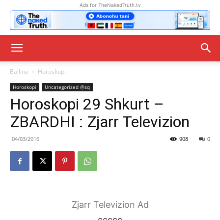
Ads for TheNakedTruth.tv
Ballina
Horoskopi
Horoskopi
Uncategorized @sq
Horoskopi 29 Shkurt –
ZBARDHI : Zjarr Televizion
04/03/2016
908
0
Zjarr Televizion Ad
ccccc