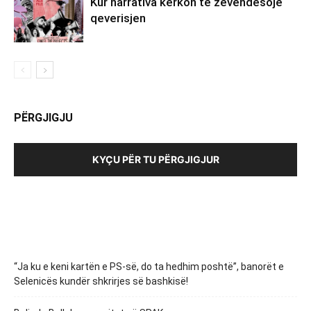
Kur narrativa kërkon të zëvendësojë
qeverisjen
PËRGJIGJU
KYÇU PËR TU PËRGJIGJUR
“Ja ku e keni kartën e PS-së, do ta hedhim poshtë”, banorët e
Selenicës kundër shkrirjes së bashkisë!