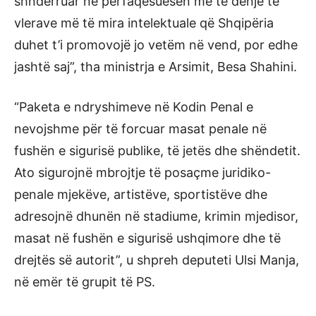
shndërruar në përfaqësuesen më të denjë të
vlerave më të mira intelektuale që Shqipëria
duhet t’i promovojë jo vetëm në vend, por edhe
jashtë saj”, tha ministrja e Arsimit, Besa Shahini.
“Paketa e ndryshimeve në Kodin Penal e
nevojshme për të forcuar masat penale në
fushën e sigurisë publike, të jetës dhe shëndetit.
Ato sigurojnë mbrojtje të posaçme juridiko-
penale mjekëve, artistëve, sportistëve dhe
adresojnë dhunën në stadiume, krimin mjedisor,
masat në fushën e sigurisë ushqimore dhe të
drejtës së autorit”, u shpreh deputeti Ulsi Manja,
në emër të grupit të PS.