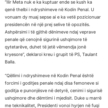
“Ilir Meta nuk e ka kuptuar ende se kush ka
qenë thelbi i ndryshimeve në Kodin Penal. U
vonuam dy muaj sepse ai e ka vetë pozicionuar
presidencën në një prej selive të opozitës.
Ashpërsimi i të gjithë dënimeve ndaj veprave
penale që cenojnë sigurinë ushqimore të
qytetarëve, duhet të jetë vëmendja jonë
kryesore”, deklaroi kreu i grupit të PS, Taulant
Balla.
“Qëllimi i ndryshimeve në Kodin Penal është
forcimi i goditjes penale ndaj disa femoneve si
goditja e punonjësve në detyrë, cenimi i sigurisë
ushqimore dhe dëmtimi i mjedisit. Duke u marrë
me teknikalitet, Presidenti vonoi hyrjen në fuqi