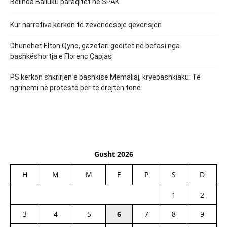
Belinda Balluku paraqitet në SPAK
Kur narrativa kërkon të zëvendësojë qeverisjen
Dhunohet Elton Qyno, gazetari goditet në befasi nga
bashkëshortja e Florenc Çapjas
PS kërkon shkrirjen e bashkisë Memaliaj, kryebashkiaku: Të
ngrihemi në protestë për të drejtën tonë
Gusht 2026
H
M
M
E
P
S
D
1
2
3
4
5
6
7
8
9