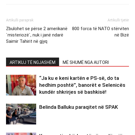
Artikulli paraprak
Artikulli tjetër
Zbulohet se përse 2 amerikanë
800 forca të NATO stërviten
`misteriozë`, nuk i janë ndarë
në Bizë
Saimir Tahirit në gjyq
ARTIKUJ TË NGJASHËM
MË SHUMË NGA AUTORI
“Ja ku e keni kartën e PS-së, do ta
hedhim poshtë”, banorët e Selenicës
kundër shkrirjes së bashkisë!
Belinda Balluku paraqitet në SPAK