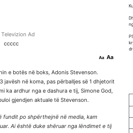
Ku
Dh
ng
r Televizion Ad
PS
ccccc
kr
dr
Aa
Aa
nin e botës në boks, Adonis Stevenson.
 3 javësh në koma, pas përballjes së 1 dhjetorit
 ka ardhur nga e dashura e tij, Simone God,
uloi gjendjen aktuale të Stevenson.
të fundit po shpërthejnë në media, kam
uar. Ai është duke shëruar nga lëndimet e tij