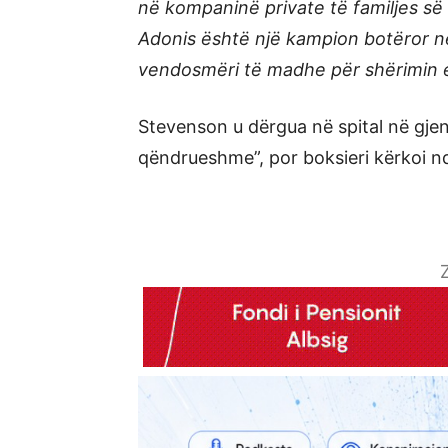
në kompaninë private të familjes së t
Adonis është një kampion botëror n
vendosmëri të madhe për shërimin e 
Stevenson u dërgua në spital në gjen
qëndrueshme”, por boksieri kërkoi 
Z