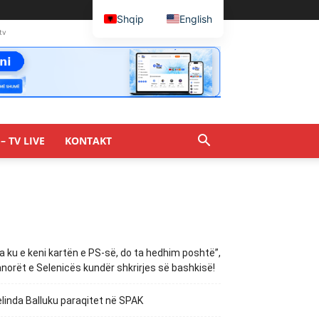
Shqip
English
tv
– TV LIVE
KONTAKT
a ku e keni kartën e PS-së, do ta hedhim poshtë”,
norët e Selenicës kundër shkrirjes së bashkisë!
linda Balluku paraqitet në SPAK