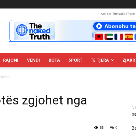
Ads for TheNakedTruth.
RAJONI
VENDI
BOTA
SPORT
TË TJERA
ZJARR 
a koma
otës zgjohet nga
“J
ba
88
0
Be