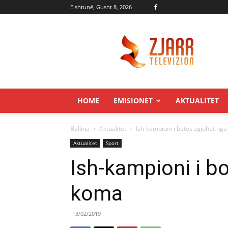
E shtunë, Gusht 8, 2026
Zjarr.tv
HOME
EMISIONET
AKTUALITET
Ballina
Aktualitet
Ish-kampioni i botës zgjohet ng
Aktualitet
Sport
Ish-kampioni i b
koma
13/02/2019