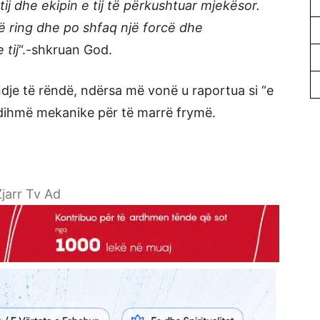
ij dhe ekipin e tij të përkushtuar mjekësor.
ë ring dhe po shfaq një forcë dhe
tij
“.-shkruan God.
dje të rëndë, ndërsa më vonë u raportua si “e
ndihmë mekanike për të marrë frymë.
jarr Tv Ad