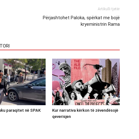
Artikulli tjetër
Përjashtohet Paloka, spërkat me bojë
kryeministrin Rama
TORI
luku paraqitet në SPAK
Kur narrativa kërkon të zëvendësojë
qeverisjen