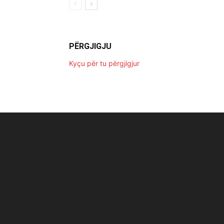
PËRGJIGJU
Kyçu për tu përgjigjur