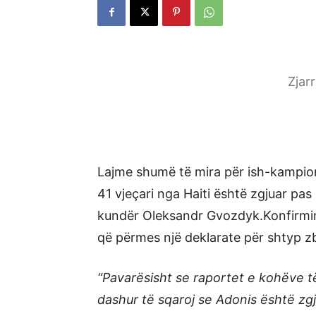
Zjar
Lajme shumë të mira për ish-kampio
41 vjeçari nga Haiti është zgjuar pas
kundër Oleksandr Gvozdyk.Konfirmimi
që përmes një deklarate për shtyp zb
“Pavarësisht se raportet e kohëve 
dashur të sqaroj se Adonis është zgj