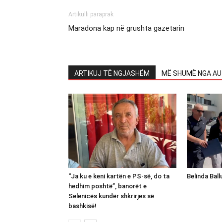
Artikulli paraprak
Maradona kap në grushta gazetarin
ARTIKUJ TË NGJASHËM
MË SHUMË NGA AU
“Ja ku e keni kartën e PS-së, do ta
Belinda Bal
hedhim poshtë”, banorët e
Selenicës kundër shkrirjes së
bashkisë!