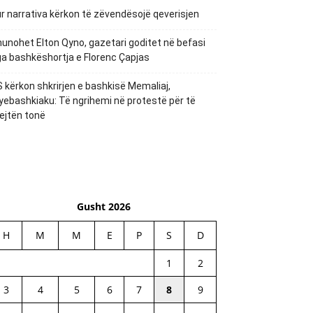
r narrativa kërkon të zëvendësojë qeverisjen
unohet Elton Qyno, gazetari goditet në befasi
a bashkëshortja e Florenc Çapjas
 kërkon shkrirjen e bashkisë Memaliaj,
yebashkiaku: Të ngrihemi në protestë për të
ejtën tonë
Gusht 2026
H
M
M
E
P
S
D
1
2
3
4
5
6
7
8
9