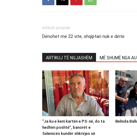
Artikulli paraprak
Dënohet me 22 vite, shqiptari nuk e dinte
ARTIKUJ TË NGJASHËM
MË SHUMË NGA AU
“Ja ku e keni kartën e PS-së, do ta
Belinda Bal
hedhim poshtë”, banorët e
Selenicës kundër shkrirjes së