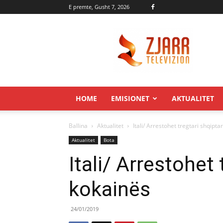
E premte, Gusht 7, 2026
Zjarr.tv
HOME
EMISIONET
AKTUALITET
Ballina
Aktualitet
Itali/ Arrestohet tregtari shqipta
Aktualitet
Bota
Itali/ Arrestohet 
kokainës
24/01/2019