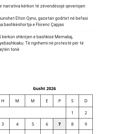
r narrativa kërkon të zëvendësojë qeverisjen
unohet Elton Qyno, gazetari goditet në befasi
a bashkëshortja e Florenc Çapjas
 kërkon shkrirjen e bashkisë Memaliaj,
yebashkiaku: Të ngrihemi në protestë për të
ejtën tonë
Gusht 2026
H
M
M
E
P
S
D
1
2
3
4
5
6
7
8
9