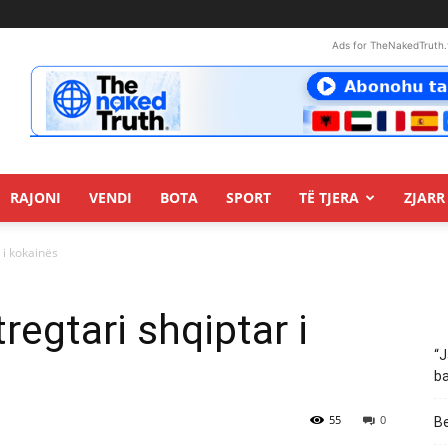
Ads for TheNakedTruth.
RAJONI
VENDI
BOTA
SPORT
TË TJERA
ZJARR 
r i kokainës
tregtari shqiptar i
“J
ba
55
0
Be