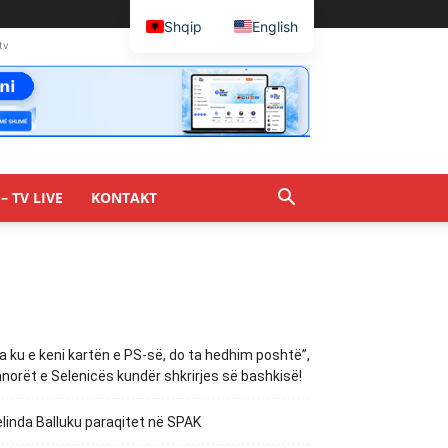
Shqip
English
tv
– TV LIVE
KONTAKT
a ku e keni kartën e PS-së, do ta hedhim poshtë”,
norët e Selenicës kundër shkrirjes së bashkisë!
linda Balluku paraqitet në SPAK