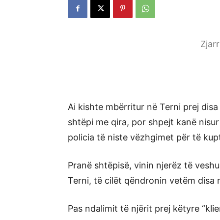
Zjar
Ai kishte mbërritur në Terni prej dis
shtëpi me qira, por shpejt kanë nisur
policia të niste vëzhgimet për të kup
Pranë shtëpisë, vinin njerëz të vesh
Terni, të cilët qëndronin vetëm disa 
Pas ndalimit të njërit prej këtyre “kli