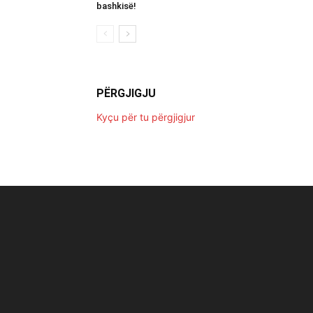
bashkisë!
PËRGJIGJU
Kyçu për tu përgjigjur