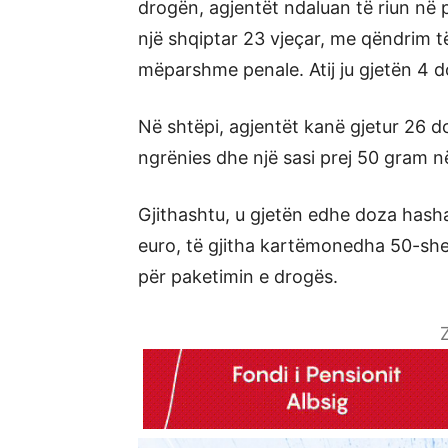
drogën, agjentët ndaluan të riun në 
një shqiptar 23 vjeçar, me qëndrim t
mëparshme penale. Atij ju gjetën 4 
Në shtëpi, agjentët kanë gjetur 26 
ngrënies dhe një sasi prej 50 gram n
Gjithashtu, u gjetën edhe doza hasha
euro, të gjitha kartëmonedha 50-she
për paketimin e drogës.
Z