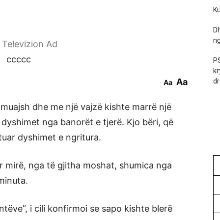
Ku
Dh
ng
r Televizion Ad
ccccc
PS
kr
Aa
dr
Aa
a muajsh dhe me një vajzë kishte marrë një
 dyshimet nga banorët e tjerë. Kjo bëri, që
tuar dyshimet e ngritura.
ur mirë, nga të gjitha moshat, shumica nga
minuta.
entëve”, i cili konfirmoi se sapo kishte blerë