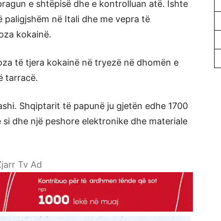
pragun e shtëpisë dhe e kontrolluan atë. Ishte
ë paligjshëm në Itali dhe me vepra të
doza kokainë.
doza të tjera kokainë në tryezë në dhomën e
ë tarracë.
shi. Shqiptarit të papunë ju gjetën edhe 1700
 si dhe një peshore elektronike dhe materiale
jarr Tv Ad