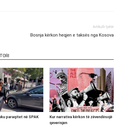
Artikulli tjetër
Bosnja kërkon heqjen e taksës nga Kosova
TORI
luku paraqitet në SPAK
Kur narrativa kërkon të zëvendësojë
qeverisjen