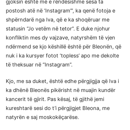
gjoksin është më e rëndësishme sesa ta
postosh atë në ‘Instagram’”, ka qenë fotoja e
shpërndarë nga Iva, që e ka shoqëruar me
statusin “Jo vetëm në tetor”. E duke njohur
konfliktin mes dy vajzave, natyrshëm të vjen
ndërmend se kjo këshillë është për Bleonën, që
nuk i ka kursyer fotot ‘topless’ apo me dekolte
të theksuar në “Instagram”.
Kjo, me sa duket, është edhe përgjigjja që Iva i
ka dhënë Bleonës pikërisht në muajin kundër
kancerit të gjirit. Pas kësaj, të gjithë jemi
kureshtarë sesi do t’i përgjigjet Bleona, me
natyrën e saj moskokëçarëse.