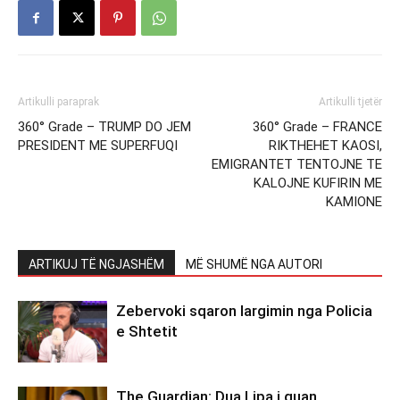
Artikulli paraprak
Artikulli tjetër
360° Grade – TRUMP DO JEM
360° Grade – FRANCE
PRESIDENT ME SUPERFUQI
RIKTHEHET KAOSI,
EMIGRANTET TENTOJNE TE
KALOJNE KUFIRIN ME
KAMIONE
ARTIKUJ TË NGJASHËM
MË SHUMË NGA AUTORI
Zebervoki sqaron largimin nga Policia
e Shtetit
The Guardian: Dua Lipa i quan