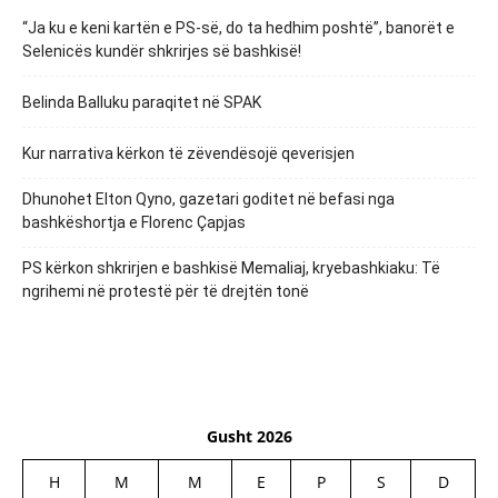
“Ja ku e keni kartën e PS-së, do ta hedhim poshtë”, banorët e
Selenicës kundër shkrirjes së bashkisë!
Belinda Balluku paraqitet në SPAK
Kur narrativa kërkon të zëvendësojë qeverisjen
Dhunohet Elton Qyno, gazetari goditet në befasi nga
bashkëshortja e Florenc Çapjas
PS kërkon shkrirjen e bashkisë Memaliaj, kryebashkiaku: Të
ngrihemi në protestë për të drejtën tonë
Gusht 2026
H
M
M
E
P
S
D