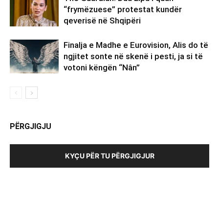
“frymëzuese” protestat kundër
qeverisë në Shqipëri
Finalja e Madhe e Eurovision, Alis do të
ngjitet sonte në skenë i pesti, ja si të
votoni këngën “Nân”
PËRGJIGJU
KYÇU PËR TU PËRGJIGJUR