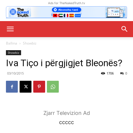
Ads for TheNakedTruth.tv
Ballina
Showbiz
Showbiz
Iva Tiço i përgjigjet Bleonës?
03/10/2015
1706
0
Zjarr Televizion Ad
ccccc