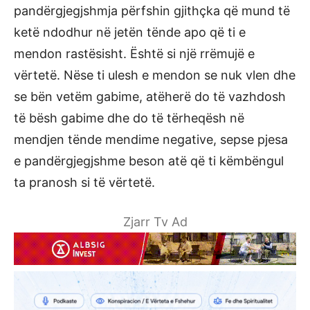
pandërgjegjshmja përfshin gjithçka që mund të
ketë ndodhur në jetën tënde apo që ti e
mendon rastësisht. Është si një rrëmujë e
vërtetë. Nëse ti ulesh e mendon se nuk vlen dhe
se bën vetëm gabime, atëherë do të vazhdosh
të bësh gabime dhe do të tërheqësh në
mendjen tënde mendime negative, sepse pjesa
e pandërgjegjshme beson atë që ti këmbëngul
ta pranosh si të vërtetë.
Zjarr Tv Ad