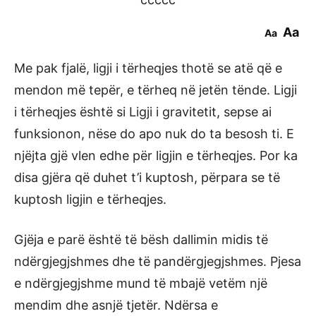
Aa
Aa
Me pak fjalë, ligji i tërheqjes thotë se atë që e
mendon më tepër, e tërheq në jetën tënde. Ligji
i tërheqjes është si Ligji i gravitetit, sepse ai
funksionon, nëse do apo nuk do ta besosh ti. E
njëjta gjë vlen edhe për ligjin e tërheqjes. Por ka
disa gjëra që duhet t’i kuptosh, përpara se të
kuptosh ligjin e tërheqjes.
Gjëja e parë është të bësh dallimin midis të
ndërgjegjshmes dhe të pandërgjegjshmes. Pjesa
e ndërgjegjshme mund të mbajë vetëm një
mendim dhe asnjë tjetër. Ndërsa e