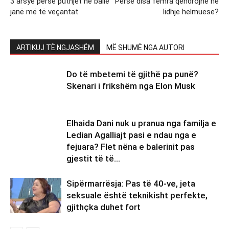
3 arsye përse puthjet në ballë
Përse disa femra qëndrojnë në
janë më të veçantat
lidhje helmuese?
ARTIKUJ TË NGJASHËM
MË SHUMË NGA AUTORI
Do të mbetemi të gjithë pa punë?
Skenari i frikshëm nga Elon Musk
Elhaida Dani nuk u pranua nga familja e
Ledian Agalliajt pasi e ndau nga e
fejuara? Flet nëna e balerinit pas
gjestit të të...
Sipërmarrësja: Pas të 40-ve, jeta
seksuale është teknikisht perfekte,
gjithçka duhet fort