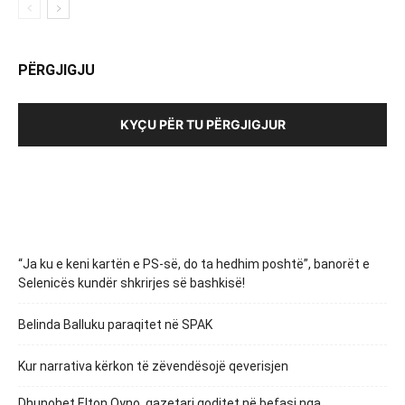
PËRGJIGJU
KYÇU PËR TU PËRGJIGJUR
“Ja ku e keni kartën e PS-së, do ta hedhim poshtë”, banorët e
Selenicës kundër shkrirjes së bashkisë!
Belinda Balluku paraqitet në SPAK
Kur narrativa kërkon të zëvendësojë qeverisjen
Dhunohet Elton Qyno, gazetari goditet në befasi nga