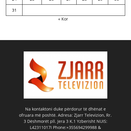
31
« Kor
Na kontaktoni duke përdorur të dhënat e
ofruara më poshtë. Adresa: Zjarr Televizion, Rr.
3 Dëshmorët pll. Jera 3 K.1 Yzberisht NUIS:
L42311017I Phone:+355694299988 &