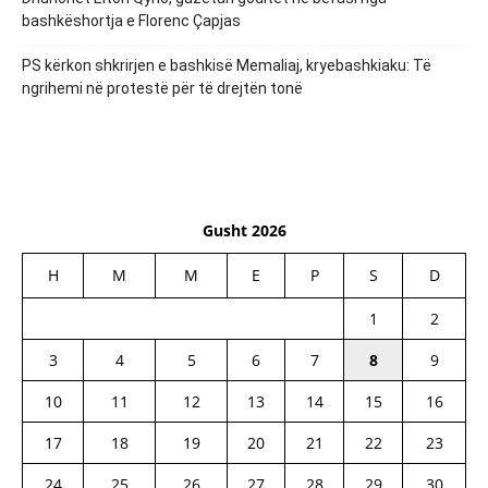
bashkëshortja e Florenc Çapjas
PS kërkon shkrirjen e bashkisë Memaliaj, kryebashkiaku: Të
ngrihemi në protestë për të drejtën tonë
Gusht 2026
H
M
M
E
P
S
D
1
2
3
4
5
6
7
8
9
10
11
12
13
14
15
16
17
18
19
20
21
22
23
24
25
26
27
28
29
30