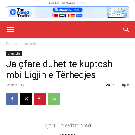
Ads for TheNakedTruth.tv
Ballina
Lifestyle
Lifestyle
Ja çfarë duhet të kuptosh
mbi Ligjin e Tërheqjes
01/02/2019
72
0
Zjarr Televizion Ad
ccccc