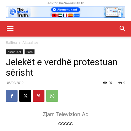
Ads for TheNakedTruth.tv
Ballina
Aktualitet
Aktualitet
Bota
Jelekët e verdhë protestuan
sërisht
03/02/2019
20
0
Zjarr Televizion Ad
ccccc