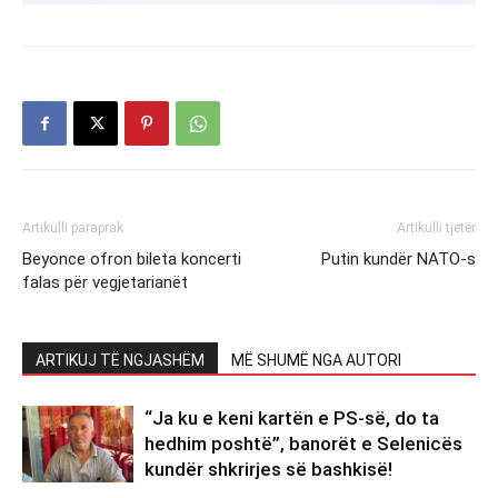
Artikulli paraprak
Artikulli tjetër
Beyonce ofron bileta koncerti
Putin kundër NATO-s
falas për vegjetarianët
ARTIKUJ TË NGJASHËM
MË SHUMË NGA AUTORI
“Ja ku e keni kartën e PS-së, do ta
hedhim poshtë”, banorët e Selenicës
kundër shkrirjes së bashkisë!