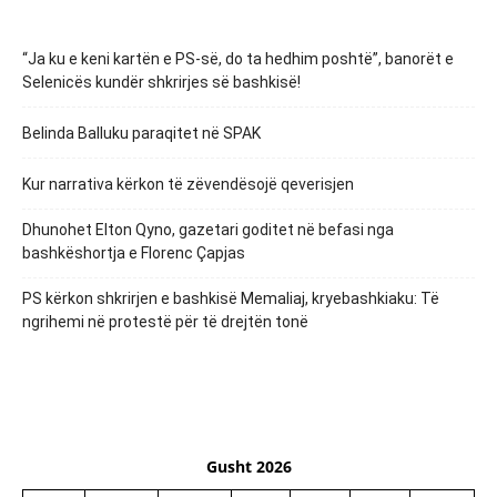
“Ja ku e keni kartën e PS-së, do ta hedhim poshtë”, banorët e
Selenicës kundër shkrirjes së bashkisë!
Belinda Balluku paraqitet në SPAK
Kur narrativa kërkon të zëvendësojë qeverisjen
Dhunohet Elton Qyno, gazetari goditet në befasi nga
bashkëshortja e Florenc Çapjas
PS kërkon shkrirjen e bashkisë Memaliaj, kryebashkiaku: Të
ngrihemi në protestë për të drejtën tonë
Gusht 2026