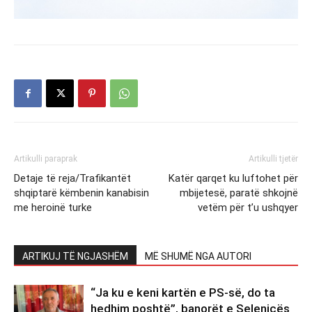
Artikulli paraprak
Artikulli tjetër
Detaje të reja/Trafikantët
Katër qarqet ku luftohet për
shqiptarë këmbenin kanabisin
mbijetesë, paratë shkojnë
me heroinë turke
vetëm për t’u ushqyer
ARTIKUJ TË NGJASHËM
MË SHUMË NGA AUTORI
“Ja ku e keni kartën e PS-së, do ta
hedhim poshtë”, banorët e Selenicës