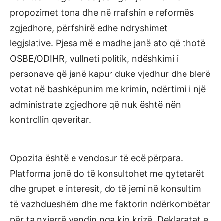
propozimet tona dhe në rrafshin e reformës
zgjedhore, përfshirë edhe ndryshimet
legjslative. Pjesa më e madhe janë ato që thotë
OSBE/ODIHR, vullneti politik, ndëshkimi i
personave që janë kapur duke vjedhur dhe blerë
votat në bashkëpunim me krimin, ndërtimi i një
administrate zgjedhore që nuk është nën
kontrollin qeveritar.
Opozita është e vendosur të ecë përpara.
Platforma jonë do të konsultohet me qytetarët
dhe grupet e interesit, do të jemi në konsultim
të vazhdueshëm dhe me faktorin ndërkombëtar
për ta nxjerrë vendin nga kjo krizë. Deklaratat e