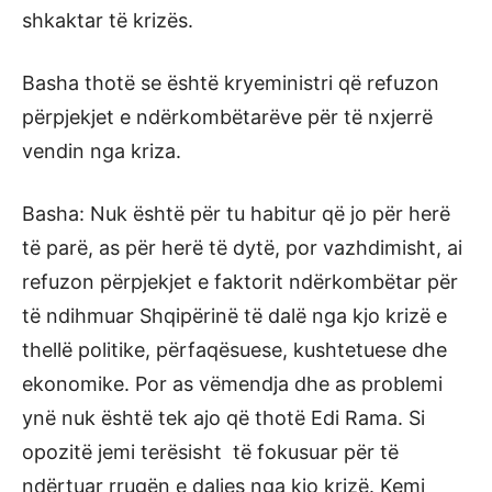
shkaktar të krizës.
Basha thotë se është kryeministri që refuzon
përpjekjet e ndërkombëtarëve për të nxjerrë
vendin nga kriza.
Basha: Nuk është për tu habitur që jo për herë
të parë, as për herë të dytë, por vazhdimisht, ai
refuzon përpjekjet e faktorit ndërkombëtar për
të ndihmuar Shqipërinë të dalë nga kjo krizë e
thellë politike, përfaqësuese, kushtetuese dhe
ekonomike. Por as vëmendja dhe as problemi
ynë nuk është tek ajo që thotë Edi Rama. Si
opozitë jemi terësisht të fokusuar për të
ndërtuar rrugën e daljes nga kjo krizë. Kemi