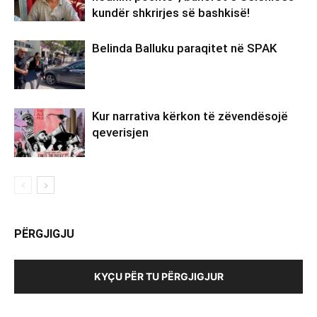
kundër shkrirjes së bashkisë!
Belinda Balluku paraqitet në SPAK
Kur narrativa kërkon të zëvendësojë
qeverisjen
PËRGJIGJU
KYÇU PËR TU PËRGJIGJUR