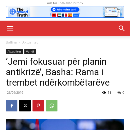
Ads for TheNakedTruth.tv
Ballina
Aktualitet
Aktualitet
Vendi
‘Jemi fokusuar për planin
antikrizë’, Basha: Rama i
trembet ndërkombëtarëve
26/09/2019
11
0