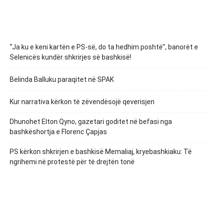
“Ja ku e keni kartën e PS-së, do ta hedhim poshtë”, banorët e
Selenicës kundër shkrirjes së bashkisë!
Belinda Balluku paraqitet në SPAK
Kur narrativa kërkon të zëvendësojë qeverisjen
Dhunohet Elton Qyno, gazetari goditet në befasi nga
bashkëshortja e Florenc Çapjas
PS kërkon shkrirjen e bashkisë Memaliaj, kryebashkiaku: Të
ngrihemi në protestë për të drejtën tonë