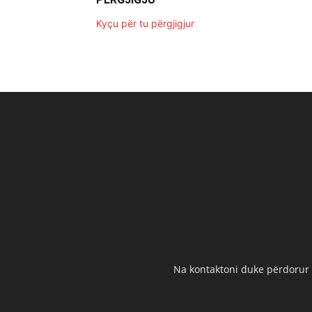
Kyçu për tu përgjigjur
Na kontaktoni duke përdorur t