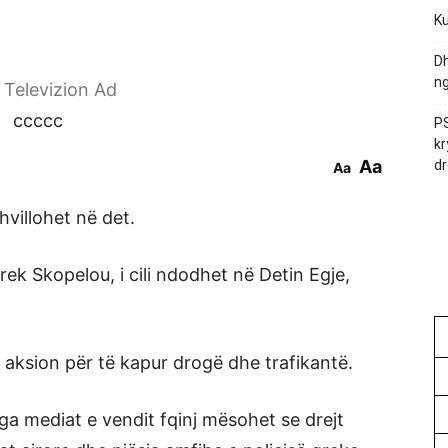
Ku
Dh
ng
r Televizion Ad
ccccc
PS
kr
Aa
dr
Aa
villohet në det.
rek Skopelou, i cili ndodhet në Detin Egje,
ë aksion për të kapur drogë dhe trafikantë.
nga mediat e vendit fqinj mësohet se drejt