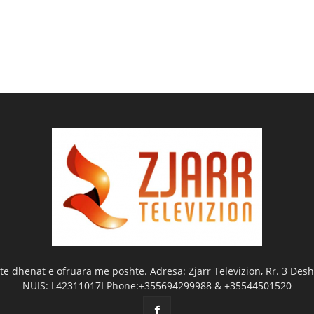
ë dhënat e ofruara më poshtë. Adresa: Zjarr Televizion, Rr. 3 Dëshm
NUIS: L42311017I Phone:+355694299988 & +35544501520