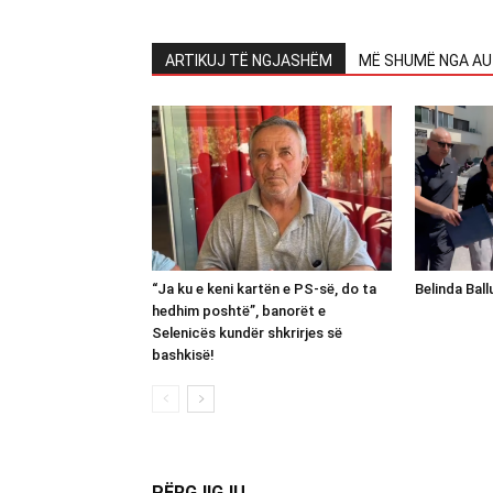
ARTIKUJ TË NGJASHËM
MË SHUMË NGA AU
“Ja ku e keni kartën e PS-së, do ta
Belinda Bal
hedhim poshtë”, banorët e
Selenicës kundër shkrirjes së
bashkisë!
PËRGJIGJU