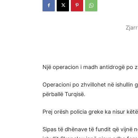
Zjar
Një operacion i madh antidrogë po zh
Operacioni po zhvillohet në ishullin g
përballë Turqisë.
Prej orësh policia greke ka nisur kët
Sipas të dhënave të fundit që vijnë 