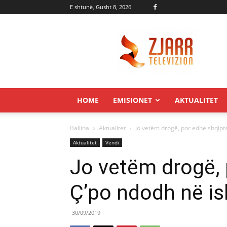
E shtunë, Gusht 8, 2026
Zjarr.tv
HOME
EMISIONET
AKTUALITET
Ballina
Aktualitet
Jo vetëm drogë, por edhe shqipta
Aktualitet
Vendi
Jo vetëm drogë, 
Ç’po ndodh në is
30/09/2019