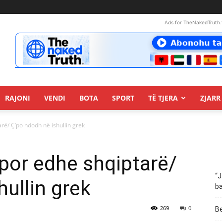
Ads for TheNakedTruth.
RAJONI
VENDI
BOTA
SPORT
TË TJERA
ZJARR 
rë/ Ç’po ndodh në ishullin grek
por edhe shqiptarë/
“J
hullin grek
ba
269
0
Be