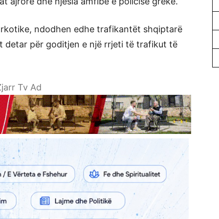
at ajrore dhe njësia amfibe e policisë greke.
arkotike, ndodhen edhe trafikantët shqiptarë
detar për goditjen e një rrjeti të trafikut të
jarr Tv Ad