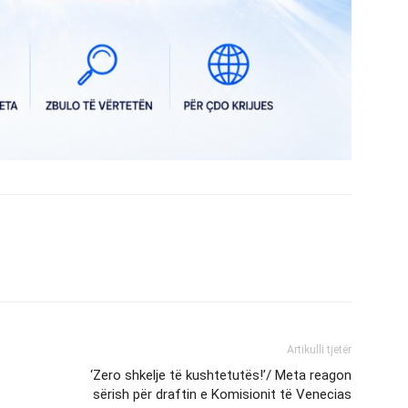
Artikulli tjetër
‘Zero shkelje të kushtetutës!’/ Meta reagon
sërish për draftin e Komisionit të Venecias