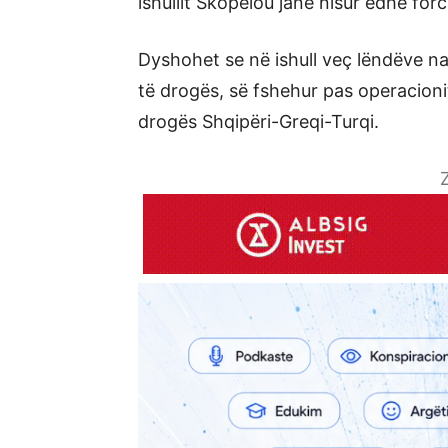
ishullit Skopelou janë nisur edhe forc
Dyshohet se në ishull veç lëndëve n
të drogës, së fshehur pas operacionit 
drogës Shqipëri-Greqi-Turqi.
Z