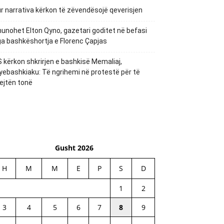
r narrativa kërkon të zëvendësojë qeverisjen
unohet Elton Qyno, gazetari goditet në befasi
a bashkëshortja e Florenc Çapjas
 kërkon shkrirjen e bashkisë Memaliaj,
yebashkiaku: Të ngrihemi në protestë për të
ejtën tonë
Gusht 2026
H
M
M
E
P
S
D
1
2
3
4
5
6
7
8
9