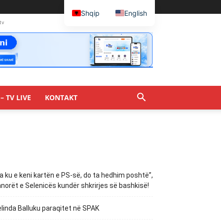
Shqip
English
tv
– TV LIVE
KONTAKT
a ku e keni kartën e PS-së, do ta hedhim poshtë”,
norët e Selenicës kundër shkrirjes së bashkisë!
linda Balluku paraqitet në SPAK