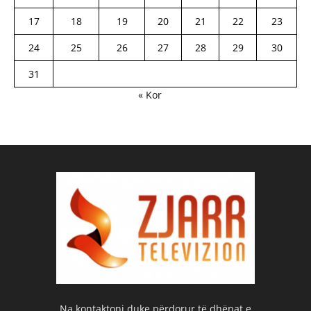
17
18
19
20
21
22
23
24
25
26
27
28
29
30
31
« Kor
Na kontaktoni duke përdorur të dhënat e