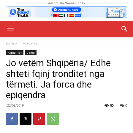
Ads for TheNakedTruth.tv
Ballina
Aktualitet
Aktualitet
Vendi
Jo vetëm Shqipëria/ Edhe
shteti fqinj tronditet nga
tërmeti. Ja forca dhe
epiqendra
22/09/2019
85
0