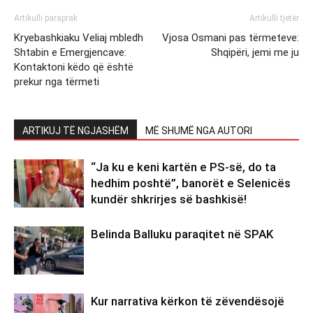
Artikulli paraprak
Artikulli tjetër
Kryebashkiaku Veliaj mbledh
Vjosa Osmani pas tërmeteve:
Shtabin e Emergjencave:
Shqipëri, jemi me ju
Kontaktoni këdo që është
prekur nga tërmeti
ARTIKUJ TË NGJASHËM
MË SHUMË NGA AUTORI
“Ja ku e keni kartën e PS-së, do ta
hedhim poshtë”, banorët e Selenicës
kundër shkrirjes së bashkisë!
Belinda Balluku paraqitet në SPAK
Kur narrativa kërkon të zëvendësojë