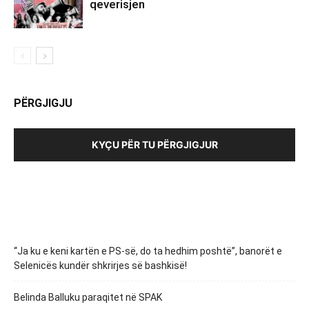
qeverisjen
PËRGJIGJU
KYÇU PËR TU PËRGJIGJUR
“Ja ku e keni kartën e PS-së, do ta hedhim poshtë”, banorët e
Selenicës kundër shkrirjes së bashkisë!
Belinda Balluku paraqitet në SPAK