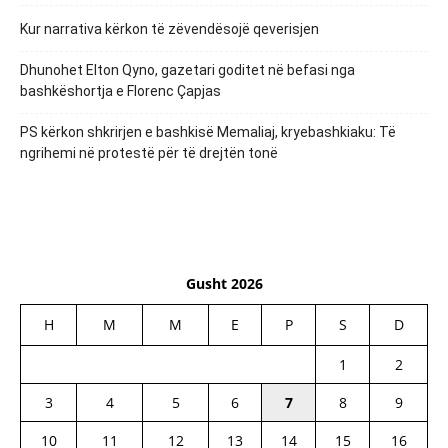
Kur narrativa kërkon të zëvendësojë qeverisjen
Dhunohet Elton Qyno, gazetari goditet në befasi nga
bashkëshortja e Florenc Çapjas
PS kërkon shkrirjen e bashkisë Memaliaj, kryebashkiaku: Të
ngrihemi në protestë për të drejtën tonë
Gusht 2026
H
M
M
E
P
S
D
1
2
3
4
5
6
7
8
9
10
11
12
13
14
15
16