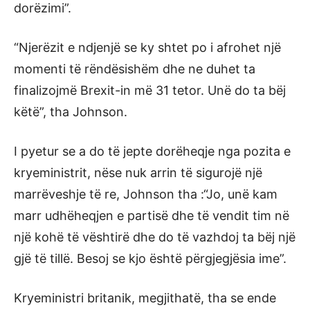
dorëzimi”.
“Njerëzit e ndjenjë se ky shtet po i afrohet një
momenti të rëndësishëm dhe ne duhet ta
finalizojmë Brexit-in më 31 tetor. Unë do ta bëj
këtë”, tha Johnson.
I pyetur se a do të jepte dorëheqje nga pozita e
kryeministrit, nëse nuk arrin të sigurojë një
marrëveshje të re, Johnson tha :“Jo, unë kam
marr udhëheqjen e partisë dhe të vendit tim në
një kohë të vështirë dhe do të vazhdoj ta bëj një
gjë të tillë. Besoj se kjo është përgjegjësia ime”.
Kryeministri britanik, megjithatë, tha se ende