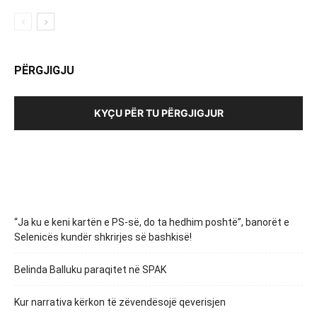
PËRGJIGJU
KYÇU PËR TU PËRGJIGJUR
“Ja ku e keni kartën e PS-së, do ta hedhim poshtë”, banorët e
Selenicës kundër shkrirjes së bashkisë!
Belinda Balluku paraqitet në SPAK
Kur narrativa kërkon të zëvendësojë qeverisjen