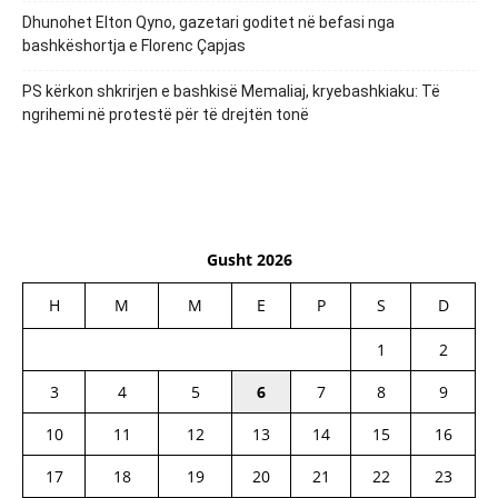
Dhunohet Elton Qyno, gazetari goditet në befasi nga
bashkëshortja e Florenc Çapjas
PS kërkon shkrirjen e bashkisë Memaliaj, kryebashkiaku: Të
ngrihemi në protestë për të drejtën tonë
Gusht 2026
H
M
M
E
P
S
D
1
2
3
4
5
6
7
8
9
10
11
12
13
14
15
16
17
18
19
20
21
22
23