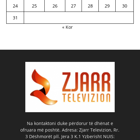
24
25
26
27
28
29
30
31
« Kor
Na kontaktoni duke përdorur të dhënat e
ofruara më poshtë. Adresa: Zjarr Televizion, Rr.
3 Dëshmorët pll. Jera 3 K.1 Yzberisht NUIS: