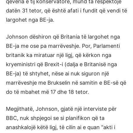
qeveria e tij konservatore, mund ta respektojë
datën 31 tetor, që është afati i fundit që vendi të
largohet nga BE-ja.
Johnson dëshiron që Britania të largohet nga
BE-ja me ose pa marrëveshje. Por, Parlamenti
britanik ka miratuar një ligj, që kërkon nga
kryeministri që Brexit-i (dalja e Britanisë nga
BE-ja) të shtyhet, nëse ai nuk siguron një
marrëveshje me Brukselin në samitin e BE-së që
do të mbahet më 17 dhe 18 tetor.
Megjithatë, Johnson, gjatë një interviste për
BBC, nuk shpjegoi se si planifikon që ta
anashkalojë këtë ligj, të cilin ai e quan “akti i