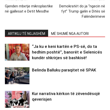
Gjenden mbetje mikroplastike
Demokratët do ja “ngecin në
në gjallesat e Detit Mesdhe
fyt” Trump gjelin e Ditës së
Falënderimeve
ARTIKUJ TË NGJASHËM
MË SHUMË NGA AUTORI
“Ja ku e keni kartën e PS-së, do ta
hedhim poshtë”, banorët e Selenicës
kundër shkrirjes së bashkisë!
Belinda Balluku paraqitet në SPAK
Kur narrativa kërkon të zëvendësojë
qeverisjen