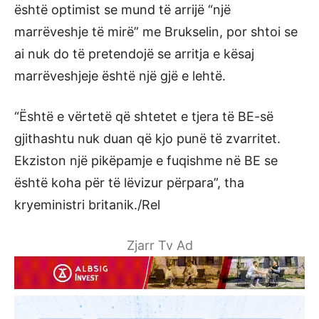
është optimist se mund të arrijë “një
marrëveshje të mirë” me Brukselin, por shtoi se
ai nuk do të pretendojë se arritja e kësaj
marrëveshjeje është një gjë e lehtë.
“Është e vërtetë që shtetet e tjera të BE-së
gjithashtu nuk duan që kjo punë të zvarritet.
Ekziston një pikëpamje e fuqishme në BE se
është koha për të lëvizur përpara”, tha
kryeministri britanik./Rel
Zjarr Tv Ad