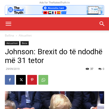
Ads for TheNakedTruth.tv
Ballina
Aktualitet
Aktualitet
Bota
Johnson: Brexit do të ndodhë
më 31 tetor
29/09/2019
37
0