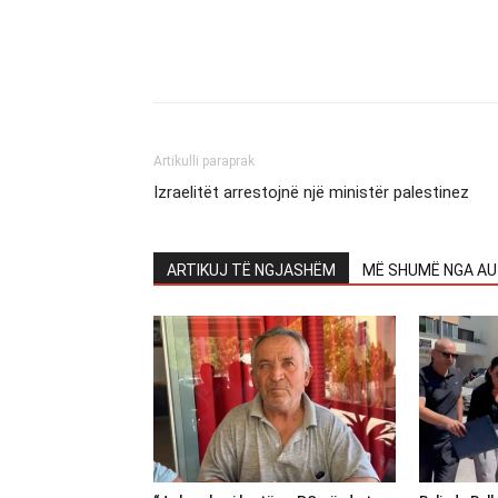
Artikulli paraprak
Izraelitët arrestojnë një ministër palestinez
ARTIKUJ TË NGJASHËM
MË SHUMË NGA AU