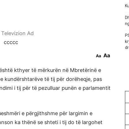
Ku
Dh
ng
r Televizion Ad
PS
ccccc
kr
dr
Aa
Aa
 është kthyer të mërkurën në Mbretërinë e
 e kundërshtarëve të tij për dorëheqje, pas
imi i tij për të pezulluar punën e parlamentit
eshmëri e përgjithshme për largimin e
son ka thënë se shteti i tij do të largohet