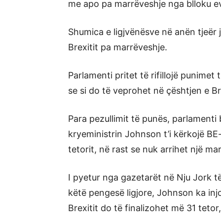
me apo pa marrëveshje nga blloku ev
Shumica e ligjvënësve në anën tjeër 
Brexitit pa marrëveshje.
Parlamenti pritet të rifillojë punime
se si do të veprohet në çështjen e Bre
Para pezullimit të punës, parlamenti b
kryeministrin Johnson t’i kërkojë BE-s
tetorit, në rast se nuk arrihet një ma
I pyetur nga gazetarët në Nju Jork të 
këtë pengesë ligjore, Johnson ka injo
Brexitit do të finalizohet më 31 teto