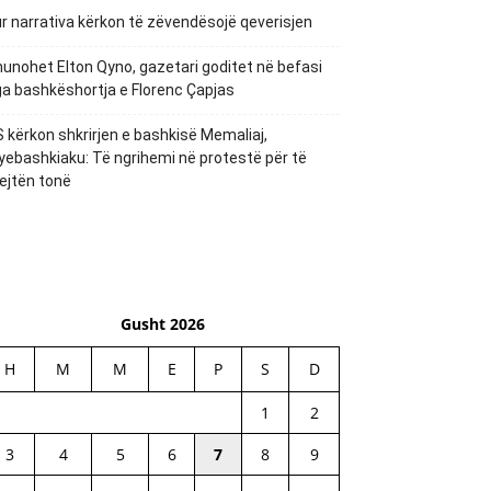
r narrativa kërkon të zëvendësojë qeverisjen
unohet Elton Qyno, gazetari goditet në befasi
a bashkëshortja e Florenc Çapjas
 kërkon shkrirjen e bashkisë Memaliaj,
yebashkiaku: Të ngrihemi në protestë për të
ejtën tonë
Gusht 2026
H
M
M
E
P
S
D
1
2
3
4
5
6
7
8
9