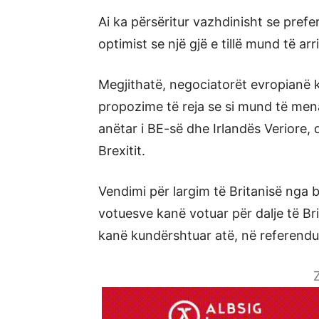
Ai ka përsëritur vazhdinisht se pref
optimist se një gjë e tillë mund të arr
Megjithatë, negociatorët evropianë 
propozime të reja se si mund të mena
anëtar i BE-së dhe Irlandës Veriore, 
Brexitit.
Vendimi për largim të Britanisë nga 
votuesve kanë votuar për dalje të Br
kanë kundërshtuar atë, në referend
Z