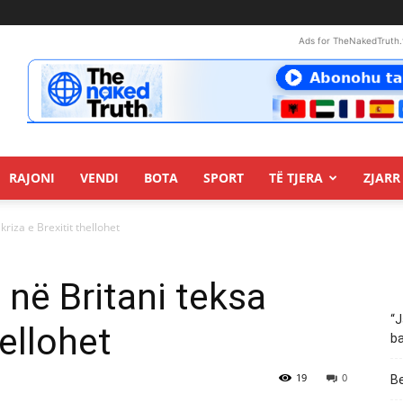
Ads for TheNakedTruth.
RAJONI
VENDI
BOTA
SPORT
TË TJERA
ZJARR 
riza e Brexitit thellohet
në Britani teksa
“J
hellohet
ba
19
0
Be