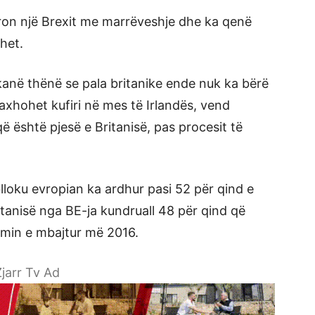
eron një Brexit me marrëveshje dhe ka qenë
ihet.
kanë thënë se pala britanike ende nuk ka bërë
xhohet kufiri në mes të Irlandës, vend
që është pjesë e Britanisë, pas procesit të
blloku evropian ka ardhur pasi 52 për qind e
itanisë nga BE-ja kundruall 48 për qind që
umin e mbajtur më 2016.
jarr Tv Ad