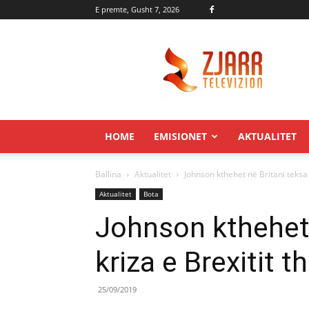
E premte, Gusht 7, 2026
Zjarr.tv
HOME
EMISIONET
AKTUALITET
Ballina
Aktualitet
Johnson kthehet në Britani teksa k
Aktualitet
Bota
Johnson kthehet 
kriza e Brexitit t
25/09/2019