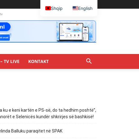
Shqip
English
tv
– TV LIVE
KONTAKT
a ku e keni kartën e PS-së, do ta hedhim poshtë”,
norët e Selenicës kundër shkrirjes së bashkisë!
linda Balluku paraqitet në SPAK