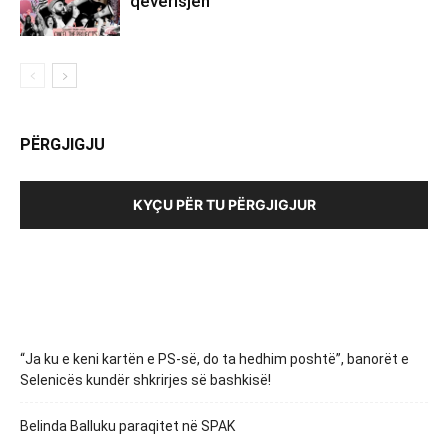
qeverisjen
PËRGJIGJU
KYÇU PËR TU PËRGJIGJUR
“Ja ku e keni kartën e PS-së, do ta hedhim poshtë”, banorët e
Selenicës kundër shkrirjes së bashkisë!
Belinda Balluku paraqitet në SPAK