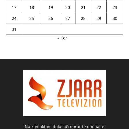
17
18
19
20
21
22
23
24
25
26
27
28
29
30
31
« Kor
Na kontaktoni duke përdorur të dhënat e