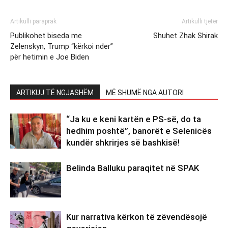
Artikulli paraprak
Artikulli tjetër
Publikohet biseda me
Shuhet Zhak Shirak
Zelenskyn, Trump “kërkoi nder”
për hetimin e Joe Biden
ARTIKUJ TË NGJASHËM
MË SHUMË NGA AUTORI
“Ja ku e keni kartën e PS-së, do ta
hedhim poshtë”, banorët e Selenicës
kundër shkrirjes së bashkisë!
Belinda Balluku paraqitet në SPAK
Kur narrativa kërkon të zëvendësojë