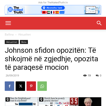
Ads for TheNakedTruth.tv
Ballina
Aktualitet
Aktualitet
Bota
Johnson sfidon opozitën: Të
shkojmë në zgjedhje, opozita
të paraqesë mocion
26/09/2019
19
0