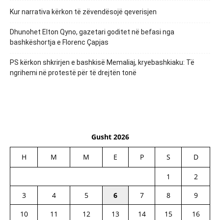
Kur narrativa kërkon të zëvendësojë qeverisjen
Dhunohet Elton Qyno, gazetari goditet në befasi nga
bashkëshortja e Florenc Çapjas
PS kërkon shkrirjen e bashkisë Memaliaj, kryebashkiaku: Të
ngrihemi në protestë për të drejtën tonë
Gusht 2026
H
M
M
E
P
S
D
1
2
3
4
5
6
7
8
9
10
11
12
13
14
15
16