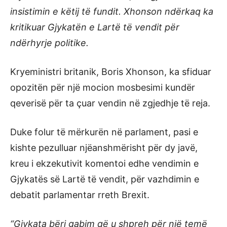
insistimin e këtij të fundit. Xhonson ndërkaq ka
kritikuar Gjykatën e Lartë të vendit për
ndërhyrje politike.
Kryeministri britanik, Boris Xhonson, ka sfiduar
opozitën për një mocion mosbesimi kundër
qeverisë për ta çuar vendin në zgjedhje të reja.
Duke folur të mërkurën në parlament, pasi e
kishte pezulluar njëanshmërisht për dy javë,
kreu i ekzekutivit komentoi edhe vendimin e
Gjykatës së Lartë të vendit, për vazhdimin e
debatit parlamentar rreth Brexit.
“Gjykata bëri gabim që u shpreh për një temë