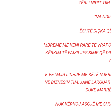
ZËRI I NIPIT TI
“NA NDI
ËSHTË DIÇKA Q
MBRËMË MË KENI PARË TË VRAPO
KËRKIM TË FAMILJES SIME QË DI
E VETMJA LIDHJE ME KËTË NJERI
NË BIZNESIN TIM, JANË LARGUAR
DUKE MARRË
NUK KËRKOJ ASGJË MË SHU