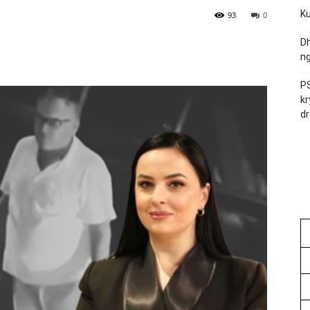
Ku
93
0
Dh
ng
PS
kr
dr