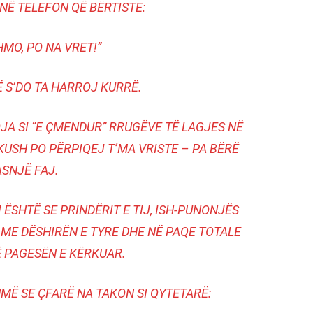
M NË TELEFON QË BËRTISTE:
HMO, PO NA VRET!”
Ë S’DO TA HARROJ KURRË.
JA SI “E ÇMENDUR” RRUGËVE TË LAGJES NË
KUSH PO PËRPIQEJ T’MA VRISTE – PA BËRË
ASNJË FAJ.
 ËSHTË SE PRINDËRIT E TIJ, ISH-PUNONJËS
 ME DËSHIRËN E TYRE DHE NË PAQE TOTALE
 PAGESËN E KËRKUAR.
MË SE ÇFARË NA TAKON SI QYTETARË: