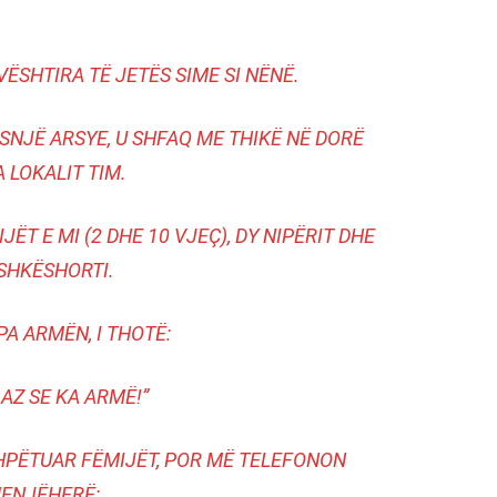
VËSHTIRA TË JETËS SIME SI NËNË.
SNJË ARSYE, U SHFAQ ME THIKË NË DORË
 LOKALIT TIM.
ËT E MI (2 DHE 10 VJEÇ), DY NIPËRIT DHE
SHKËSHORTI.
PA ARMËN, I THOTË:
GAZ SE KA ARMË!”
SHPËTUAR FËMIJËT, POR MË TELEFONON
ENJËHERË: