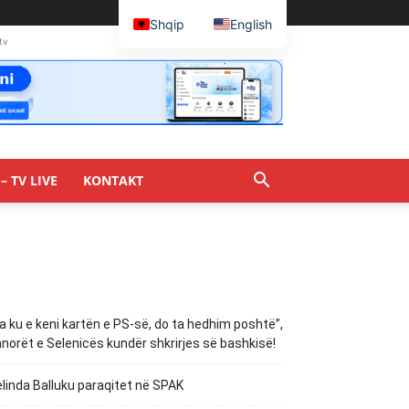
Shqip
English
tv
– TV LIVE
KONTAKT
a ku e keni kartën e PS-së, do ta hedhim poshtë”,
norët e Selenicës kundër shkrirjes së bashkisë!
linda Balluku paraqitet në SPAK