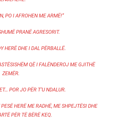
N, PO I AFROHEN ME ARMË!”
 SHUMË PRANË AGRESORIT.
Y HERË DHE I DAL PËRBALLË.
STËSISHËM QË I FALËNDEROJ ME GJITHË
ZEMËR.
T… POR JO PËR T’U NDALUR.
 PESË HERË ME RADHË, ME SHPEJTËSI DHE
ARTË PËR TË BËRË KEQ.