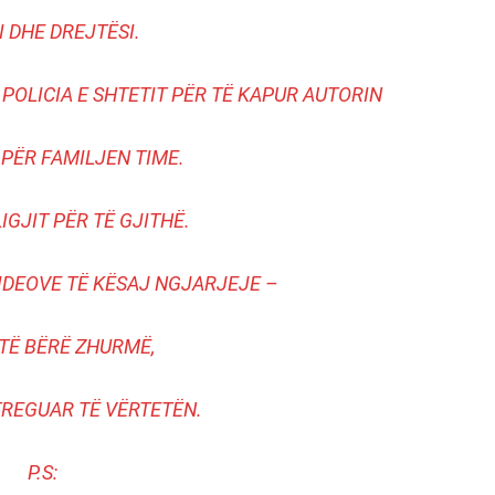
I DHE DREJTËSI.
OLICIA E SHTETIT PËR TË KAPUR AUTORIN
PËR FAMILJEN TIME.
IGJIT PËR TË GJITHË.
VIDEOVE TË KËSAJ NGJARJEJE –
 TË BËRË ZHURMË,
TREGUAR TË VËRTETËN.
P.S: