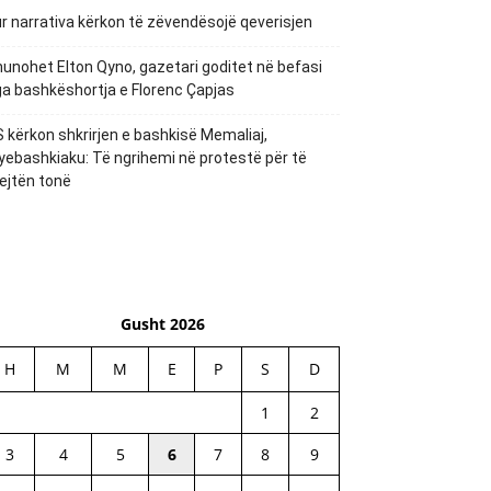
r narrativa kërkon të zëvendësojë qeverisjen
unohet Elton Qyno, gazetari goditet në befasi
a bashkëshortja e Florenc Çapjas
 kërkon shkrirjen e bashkisë Memaliaj,
yebashkiaku: Të ngrihemi në protestë për të
ejtën tonë
Gusht 2026
H
M
M
E
P
S
D
1
2
3
4
5
6
7
8
9