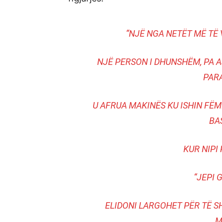
“NJË NGA NETËT MË TË 
NJË PERSON I DHUNSHËM, PA A
PARA
U AFRUA MAKINËS KU ISHIN FËMIJ
BA
KUR NIPI 
“JEPI 
ELIDONI LARGOHET PËR TË 
M