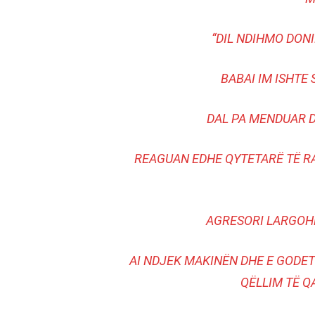
“DIL NDIHMO DONI
BABAI IM ISHTE
DAL PA MENDUAR D
REAGUAN EDHE QYTETARË TË RA
AGRESORI LARGOHE
AI NDJEK MAKINËN DHE E GODET
QËLLIM TË Q