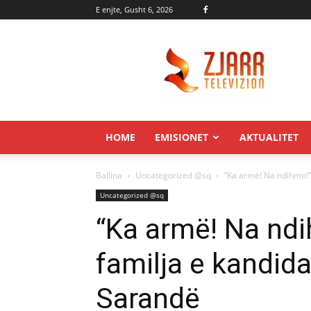
E enjte, Gusht 6, 2026
Zjarr.tv
HOME
EMISIONET
AKTUALITET
Ballina
Uncategorized @sq
“Ka armë! Na ndihmo!” 
Uncategorized @sq
“Ka armë! Na nd
familja e kandid
Sarandë