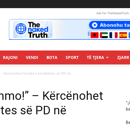
Ads for TheNakedTruth.
RAJONI
VENDI
BOTA
SPORT
TË TJERA
ZJARR 
– Kërcënohet familja e kandidates së PD në...
ihmo!” – Kërcënohet
“J
ates së PD në
ba
Be