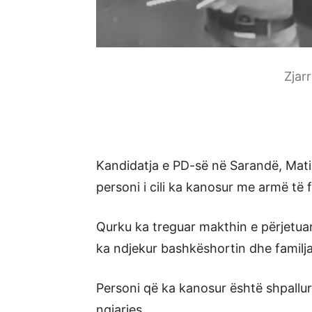
Zjar
Kandidatja e PD-së në Sarandë, Matil
personi i cili ka kanosur me armë të f
Qurku ka treguar makthin e përjetua
ka ndjekur bashkëshortin dhe familjar
Personi që ka kanosur është shpallur
ngjarjes.