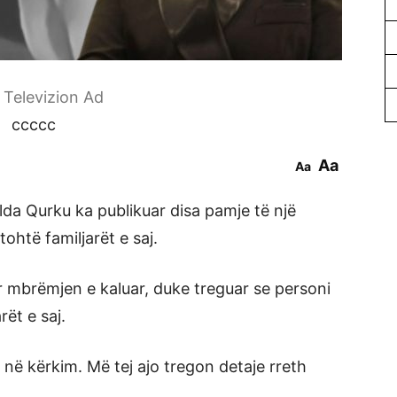
r Televizion Ad
ccccc
Aa
Aa
da Qurku ka publikuar disa pamje të një
tohtë familjarët e saj.
r mbrëmjen e kaluar, duke treguar se personi
ët e saj.
 në kërkim. Më tej ajo tregon detaje rreth