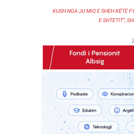
KUSH NGA JU MIQ E SHEH KËTË F
E SHTETIT”, 
Z