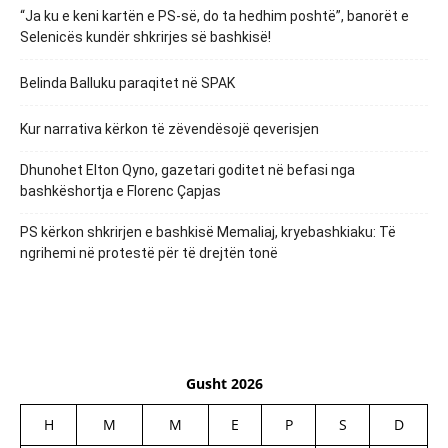
“Ja ku e keni kartën e PS-së, do ta hedhim poshtë”, banorët e
Selenicës kundër shkrirjes së bashkisë!
Belinda Balluku paraqitet në SPAK
Kur narrativa kërkon të zëvendësojë qeverisjen
Dhunohet Elton Qyno, gazetari goditet në befasi nga
bashkëshortja e Florenc Çapjas
PS kërkon shkrirjen e bashkisë Memaliaj, kryebashkiaku: Të
ngrihemi në protestë për të drejtën tonë
Gusht 2026
H
M
M
E
P
S
D