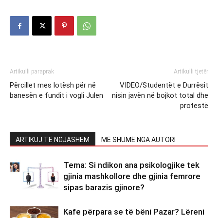
Artikulli paraprak
Artikulli tjetër
Përcillet mes lotësh për në
VIDEO/Studentët e Durrësit
banesën e fundit i vogli Julen
nisin javën në bojkot total dhe
protestë
ARTIKUJ TË NGJASHËM
MË SHUMË NGA AUTORI
Tema: Si ndikon ana psikologjike tek
gjinia mashkollore dhe gjinia femrore
sipas barazis gjinore?
Kafe përpara se të bëni Pazar? Lëreni