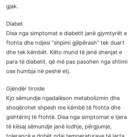
gjak.
Diabet
Disa nga simptomat e diabetit janë gjymtyrët e
ftohta dhe ndjesi “shpimi gjilpërash” tek duart
dhe tek këmbët. Këto mund të jenë shenjat e
para të diabetit, që më pas pasohen nga shtimi
ose humbja në peshë etj.
Gjëndër tiroide
Kjo sëmundje ngadalëson metabolizmin dhe
shoqërohet shpesh me këmbë të ftohta dhe
gishtërinj të ftohtë. Disa nga simptomat e tjera
të kësaj sëmundje janë lodhje, përgjumje,
tolerancë e dobët ndaj temperaturave të larta