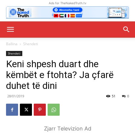
Ads for TheNakedTruth.tv
Ballina
Shendeti
Shendeti
Keni shpesh duart dhe
këmbët e ftohta? Ja çfarë
duhet të dini
28/01/2019
51
0
Zjarr Televizion Ad