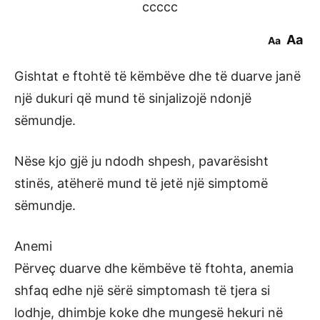
ccccc
Aa
Aa
Gishtat e ftohtë të këmbëve dhe të duarve janë
një dukuri që mund të sinjalizojë ndonjë
sëmundje.
Nëse kjo gjë ju ndodh shpesh, pavarësisht
stinës, atëherë mund të jetë një simptomë
sëmundje.
Anemi
Përveç duarve dhe këmbëve të ftohta, anemia
shfaq edhe një sërë simptomash të tjera si
lodhje, dhimbje koke dhe mungesë hekuri në