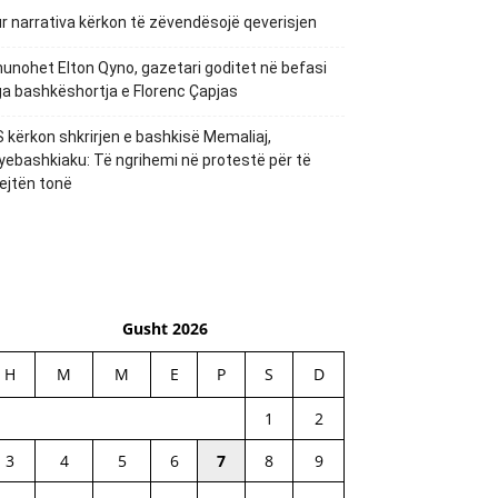
r narrativa kërkon të zëvendësojë qeverisjen
unohet Elton Qyno, gazetari goditet në befasi
a bashkëshortja e Florenc Çapjas
 kërkon shkrirjen e bashkisë Memaliaj,
yebashkiaku: Të ngrihemi në protestë për të
ejtën tonë
Gusht 2026
H
M
M
E
P
S
D
1
2
3
4
5
6
7
8
9