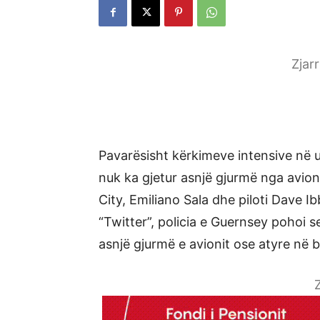
Zjar
Pavarësisht kërkimeve intensive në uj
nuk ka gjetur asnjë gjurmë nga avioni 
City, Emiliano Sala dhe piloti Dave 
“Twitter”, policia e Guernsey pohoi s
asnjë gjurmë e avionit ose atyre në b
Z