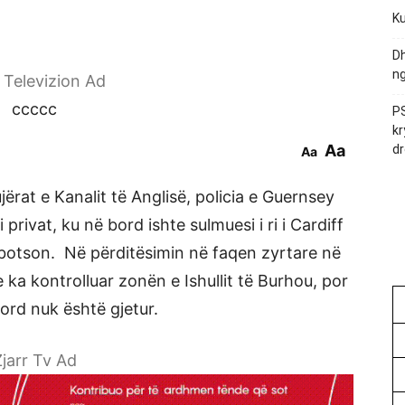
Ku
Dh
ng
r Televizion Ad
ccccc
PS
kr
Aa
dr
Aa
ërat e Kanalit të Anglisë, policia e Guernsey
privat, ku në bord ishte sulmuesi i ri i Cardiff
Ibbotson. Në përditësimin në faqen zyrtare në
e ka kontrolluar zonën e Ishullit të Burhou, por
ord nuk është gjetur.
jarr Tv Ad