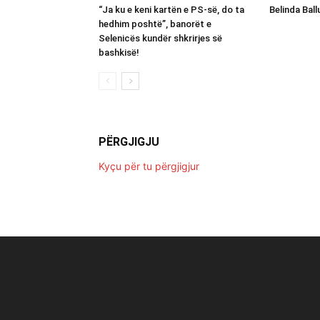
“Ja ku e keni kartën e PS-së, do ta
Belinda Bal
hedhim poshtë”, banorët e
Selenicës kundër shkrirjes së
bashkisë!
PËRGJIGJU
Kyçu për tu përgjigjur