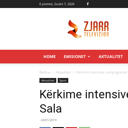
E premte, Gusht 7, 2026
Zjarr.tv
HOME
EMISIONET
AKTUALITET
Ballina
Aktualitet
Kërkime intensive, asnjë gjurmë
Aktualitet
Sport
Kërkime intensiv
Sala
24/01/2019