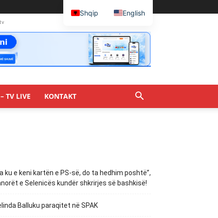
Shqip
English
tv
– TV LIVE
KONTAKT
a ku e keni kartën e PS-së, do ta hedhim poshtë”,
norët e Selenicës kundër shkrirjes së bashkisë!
linda Balluku paraqitet në SPAK