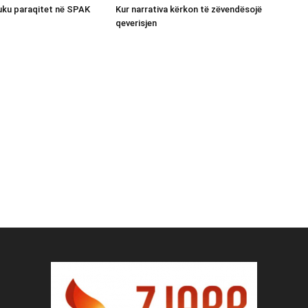
luku paraqitet në SPAK
Kur narrativa kërkon të zëvendësojë
qeverisjen