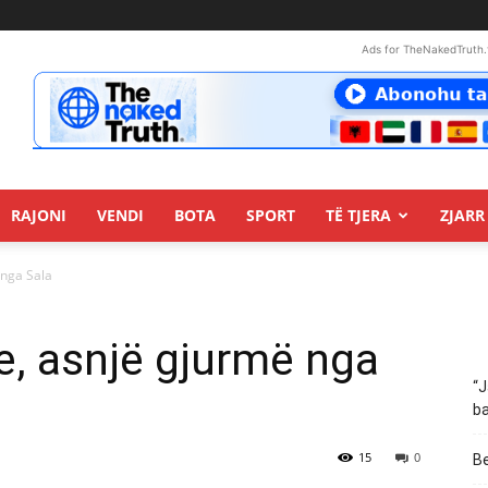
Ads for TheNakedTruth.
RAJONI
VENDI
BOTA
SPORT
TË TJERA
ZJARR 
 nga Sala
e, asnjë gjurmë nga
“J
ba
15
0
Be