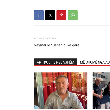
Artikulli paraprak
Neymar lë fushën duke qarë
ARTIKUJ TË NGJASHËM
MË SHUMË NGA AU