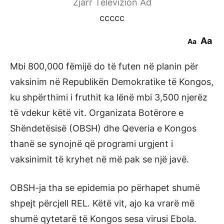
Zjarr Televizion Ad
ccccc
Aa
Aa
Mbi 800,000 fëmijë do të futen në planin për
vaksinim në Republikën Demokratike të Kongos,
ku shpërthimi i fruthit ka lënë mbi 3,500 njerëz
të vdekur këtë vit. Organizata Botërore e
Shëndetësisë (OBSH) dhe Qeveria e Kongos
thanë se synojnë që programi urgjent i
vaksinimit të kryhet në më pak se një javë.
OBSH-ja tha se epidemia po përhapet shumë
shpejt përcjell REL. Këtë vit, ajo ka vrarë më
shumë qytetarë të Kongos sesa virusi Ebola.