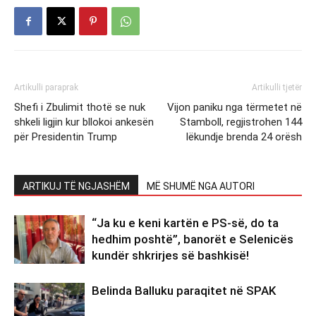
Artikulli paraprak
Artikulli tjetër
Shefi i Zbulimit thotë se nuk
Vijon paniku nga tërmetet në
shkeli ligjin kur bllokoi ankesën
Stamboll, regjistrohen 144
për Presidentin Trump
lëkundje brenda 24 orësh
ARTIKUJ TË NGJASHËM
MË SHUMË NGA AUTORI
“Ja ku e keni kartën e PS-së, do ta
hedhim poshtë”, banorët e Selenicës
kundër shkrirjes së bashkisë!
Belinda Balluku paraqitet në SPAK