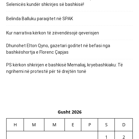
Selenicës kundër shkrirjes së bashkisë!
Belinda Balluku paraqitet në SPAK
Kur narrativa kërkon të zëvendësojë qeverisjen
Dhunohet Elton Qyno, gazetari goditet në befasi nga
bashkëshortja e Florenc Çapjas
PS kërkon shkrirjen e bashkisë Memaliaj, kryebashkiaku: Të
ngrihemi në protestë për të drejtën tonë
Gusht 2026
H
M
M
E
P
S
D
1
2