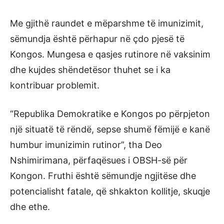
Me gjithë raundet e mëparshme të imunizimit,
sëmundja është përhapur në çdo pjesë të
Kongos. Mungesa e qasjes rutinore në vaksinim
dhe kujdes shëndetësor thuhet se i ka
kontribuar problemit.
“Republika Demokratike e Kongos po përpjeton
një situatë të rëndë, sepse shumë fëmijë e kanë
humbur imunizimin rutinor”, tha Deo
Nshimirimana, përfaqësues i OBSH-së për
Kongon. Fruthi është sëmundje ngjitëse dhe
potencialisht fatale, që shkakton kollitje, skuqje
dhe ethe.