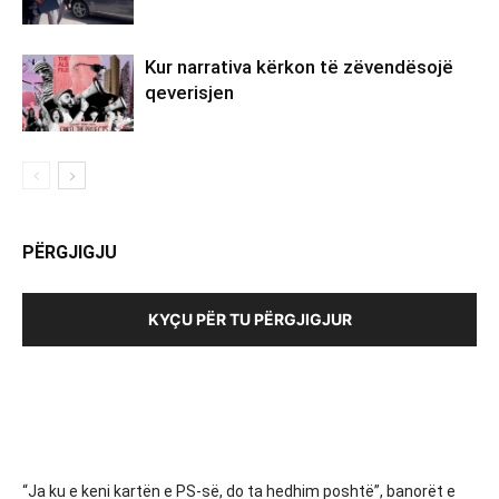
Kur narrativa kërkon të zëvendësojë
qeverisjen
PËRGJIGJU
KYÇU PËR TU PËRGJIGJUR
“Ja ku e keni kartën e PS-së, do ta hedhim poshtë”, banorët e