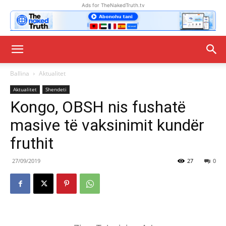
Ads for TheNakedTruth.tv
Ballina
Aktualitet
Aktualitet
Shendeti
Kongo, OBSH nis fushatë
masive të vaksinimit kundër
fruthit
27/09/2019
27
0