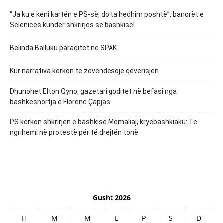
“Ja ku e keni kartën e PS-së, do ta hedhim poshtë”, banorët e
Selenicës kundër shkrirjes së bashkisë!
Belinda Balluku paraqitet në SPAK
Kur narrativa kërkon të zëvendësojë qeverisjen
Dhunohet Elton Qyno, gazetari goditet në befasi nga
bashkëshortja e Florenc Çapjas
PS kërkon shkrirjen e bashkisë Memaliaj, kryebashkiaku: Të
ngrihemi në protestë për të drejtën tonë
Gusht 2026
H
M
M
E
P
S
D