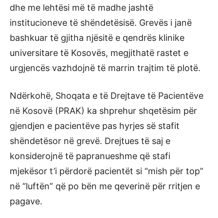
dhe me lehtësi më të madhe jashtë
institucioneve të shëndetësisë. Grevës i janë
bashkuar të gjitha njësitë e qendrës klinike
universitare të Kosovës, megjithatë rastet e
urgjencës vazhdojnë të marrin trajtim të plotë.
Ndërkohë, Shoqata e të Drejtave të Pacientëve
në Kosovë (PRAK) ka shprehur shqetësim për
gjendjen e pacientëve pas hyrjes së stafit
shëndetësor në grevë. Drejtues të saj e
konsiderojnë të papranueshme që stafi
mjekësor t’i përdorë pacientët si “mish për top”
në “luftën” që po bën me qeverinë për rritjen e
pagave.