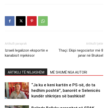
Artikulli paraprak
Artikulli tjetër
Izraeli legalizon eksportin e
Thaçi: Ekipi negociator më 8
kanabisit mjekësor
janar në Bruksel
ARTIKUJ TË NGJASHËM
MË SHUMË NGA AUTORI
“Ja ku e keni kartën e PS-së, do ta
hedhim poshtë”, banorët e Selenicës
kundër shkrirjes së bashkisë!
Belinda Balluku paraqitet në SPAK