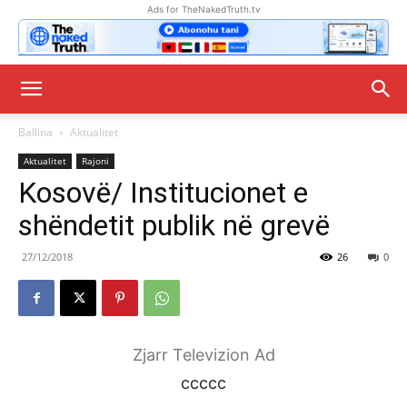
Ads for TheNakedTruth.tv
Ballina
Aktualitet
Aktualitet
Rajoni
Kosovë/ Institucionet e
shëndetit publik në grevë
27/12/2018
26
0
Zjarr Televizion Ad
ccccc