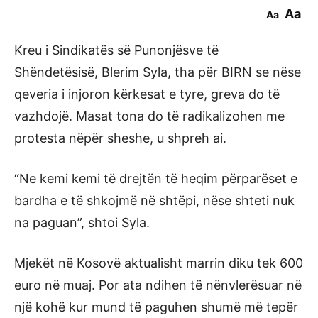
Aa
Aa
Kreu i Sindikatës së Punonjësve të
Shëndetësisë, Blerim Syla, tha për BIRN se nëse
qeveria i injoron kërkesat e tyre, greva do të
vazhdojë. Masat tona do të radikalizohen me
protesta nëpër sheshe, u shpreh ai.
“Ne kemi kemi të drejtën të heqim përparëset e
bardha e të shkojmë në shtëpi, nëse shteti nuk
na paguan”, shtoi Syla.
Mjekët në Kosovë aktualisht marrin diku tek 600
euro në muaj. Por ata ndihen të nënvlerësuar në
një kohë kur mund të paguhen shumë më tepër