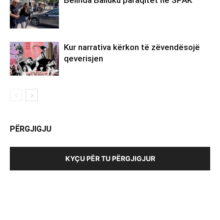
Kur narrativa kërkon të zëvendësojë
qeverisjen
PËRGJIGJU
KYÇU PËR TU PËRGJIGJUR