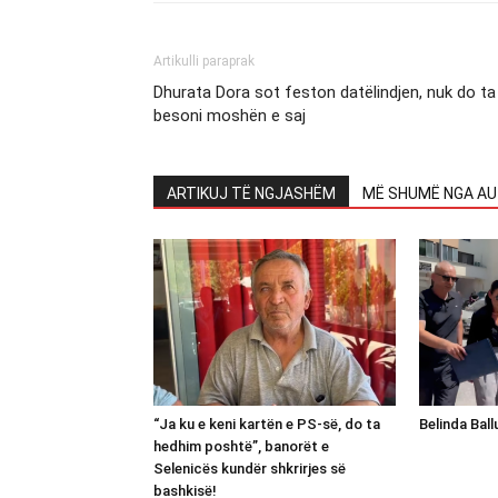
Artikulli paraprak
Dhurata Dora sot feston datëlindjen, nuk do ta
besoni moshën e saj
ARTIKUJ TË NGJASHËM
MË SHUMË NGA AU
“Ja ku e keni kartën e PS-së, do ta
Belinda Bal
hedhim poshtë”, banorët e
Selenicës kundër shkrirjes së
bashkisë!