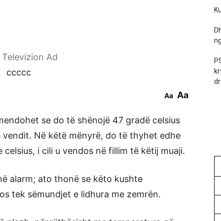
Ku
Dh
ng
r Televizion Ad
PS
ccccc
kr
dr
Aa
Aa
mendohet se do të shënojë 47 gradë celsius
ë vendit. Në këtë mënyrë, do të thyhet edhe
lsius, i cili u vendos në fillim të këtij muaji.
në alarm; ato thonë se këto kushte
os tek sëmundjet e lidhura me zemrën.