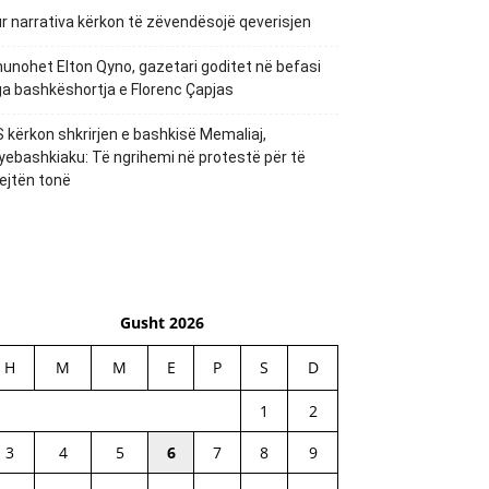
r narrativa kërkon të zëvendësojë qeverisjen
unohet Elton Qyno, gazetari goditet në befasi
a bashkëshortja e Florenc Çapjas
 kërkon shkrirjen e bashkisë Memaliaj,
yebashkiaku: Të ngrihemi në protestë për të
ejtën tonë
Gusht 2026
H
M
M
E
P
S
D
1
2
3
4
5
6
7
8
9