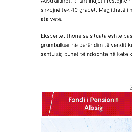
Australianët, krishtlindjet i festojn
shkojnë tek 40 gradët. Megjithatë i 
ata vetë.
Ekspertet thonë se situata është paso
grumbulluar në perëndim të vendit k
ashtu siç duhet të ndodhte në këtë ko
Z