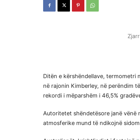
Zjar
Ditën e kërshëndellave, termometri 
në rajonin Kimberley, në perëndim t
rekordi i mëparshëm i 46,5% gradëve ce
Autoritetet shëndetësore janë vënë 
atmosferike mund të ndikojnë sidom