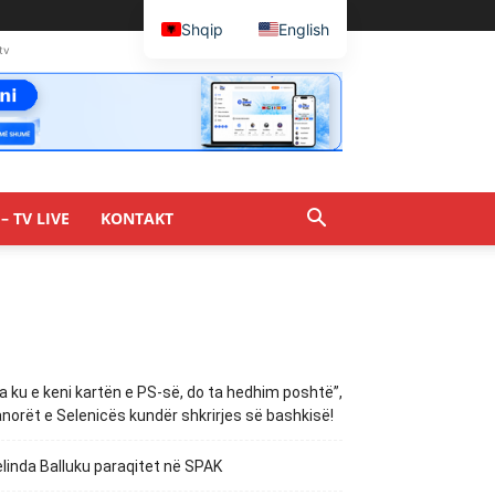
Shqip
English
tv
– TV LIVE
KONTAKT
a ku e keni kartën e PS-së, do ta hedhim poshtë”,
norët e Selenicës kundër shkrirjes së bashkisë!
linda Balluku paraqitet në SPAK