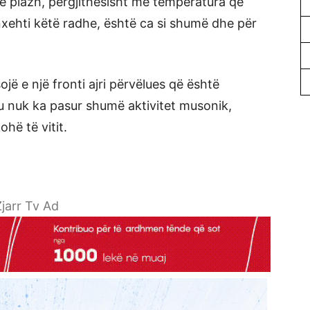
ë në plazh, përgjithësisht me temperatura që
nxehti këtë radhe, është ca si shumë dhe për
jë e një fronti ajri përvëlues që është
u nuk ka pasur shumë aktivitet musonik,
hë të vitit.
jarr Tv Ad