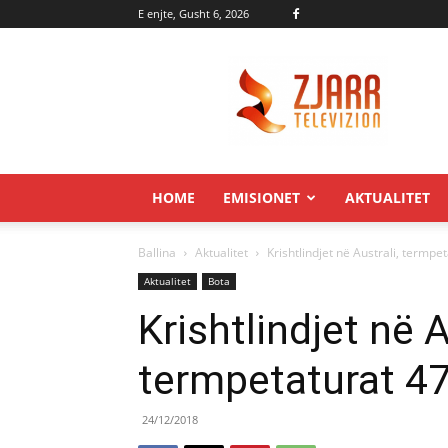
E enjte, Gusht 6, 2026
Zjarr.tv
HOME
EMISIONET
AKTUALITET
Ballina
Aktualitet
Krishtlindjet në Australi, termpe
Aktualitet
Bota
Krishtlindjet në A
termpetaturat 47
24/12/2018