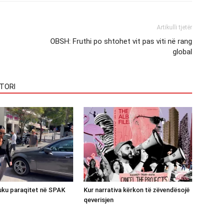
Artikulli tjetër
OBSH: Fruthi po shtohet vit pas viti në rang
global
TORI
luku paraqitet në SPAK
Kur narrativa kërkon të zëvendësojë
qeverisjen