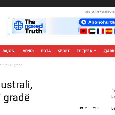
Ads for TheNakedTruth.
RAJONI
VENDI
BOTA
SPORT
TË TJERA
ZJARR 
taturat 47 gradë
ustrali,
“J
 gradë
ba
24
0
Be