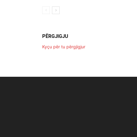
PËRGJIGJU
Kyçu për tu përgjigjur