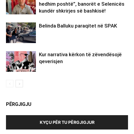
hedhim poshtë”, banorët e Selenicës
kundër shkrirjes së bashkisë!
Belinda Balluku paraqitet në SPAK
Kur narrativa kërkon të zëvendësojë
qeverisjen
PËRGJIGJU
KYÇU PËR TU PËRGJIGJUR