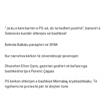
“Ja ku e keni kartën e PS-së, do ta hedhim poshtë”, banorët e
Selenicës kundër shkrirjes së bashkisë!
Belinda Balluku paraqitet në SPAK
Kur narrativa kërkon të zëvendësojë qeverisjen
Dhunohet Elton Qyno, gazetari goditet në befasi nga
bashkëshortja e Florenc Çapjas
PS kërkon shkrirjen e bashkisë Memaliaj, kryebashkiaku: Të
ngrihemi në protestë për të drejtën tonë