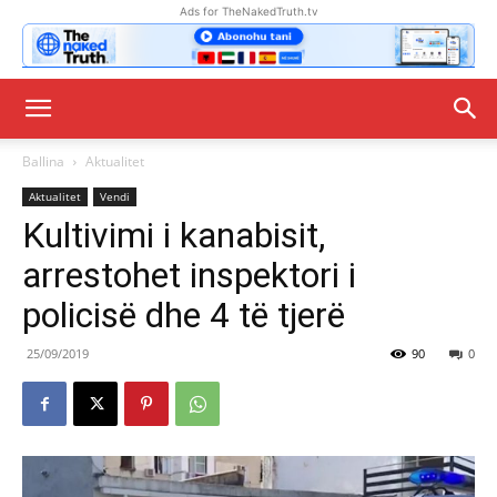
Ads for TheNakedTruth.tv
Ballina
Aktualitet
Aktualitet
Vendi
Kultivimi i kanabisit,
arrestohet inspektori i
policisë dhe 4 të tjerë
25/09/2019
90
0