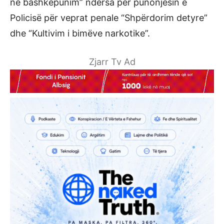
në bashkëpunim” ndërsa për punonjësin e
Policisë për veprat penale “Shpërdorim detyre”
dhe “Kultivim i bimëve narkotike”.
Zjarr Tv Ad