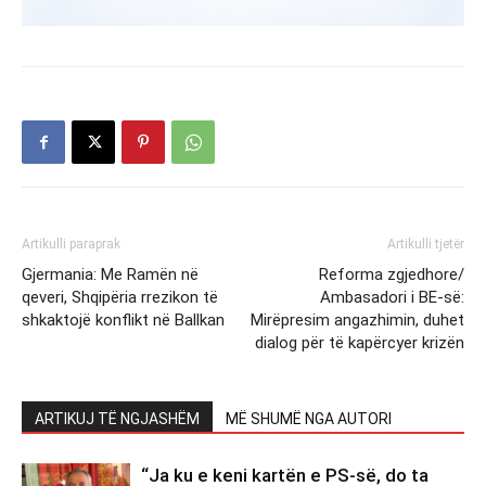
Artikulli paraprak
Artikulli tjetër
Gjermania: Me Ramën në
Reforma zgjedhore/
qeveri, Shqipëria rrezikon të
Ambasadori i BE-së:
shkaktojë konflikt në Ballkan
Mirëpresim angazhimin, duhet
dialog për të kapërcyer krizën
ARTIKUJ TË NGJASHËM
MË SHUMË NGA AUTORI
“Ja ku e keni kartën e PS-së, do ta