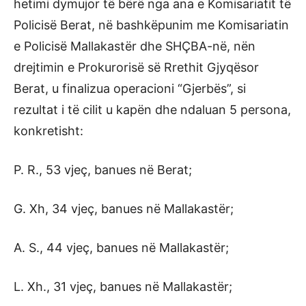
hetimi dymujor të bërë nga ana e Komisariatit të
Policisë Berat, në bashkëpunim me Komisariatin
e Policisë Mallakastër dhe SHÇBA-në, nën
drejtimin e Prokurorisë së Rrethit Gjyqësor
Berat, u finalizua operacioni “Gjerbës”, si
rezultat i të cilit u kapën dhe ndaluan 5 persona,
konkretisht:
P. R., 53 vjeç, banues në Berat;
G. Xh, 34 vjeç, banues në Mallakastër;
A. S., 44 vjeç, banues në Mallakastër;
L. Xh., 31 vjeç, banues në Mallakastër;