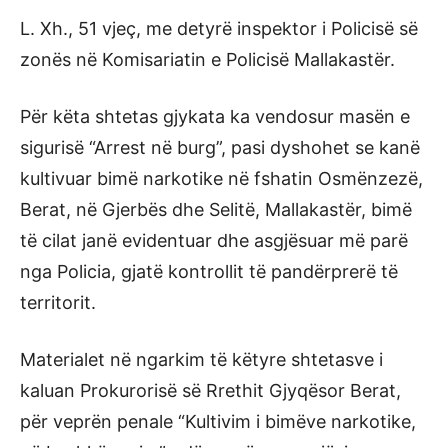
L. Xh., 51 vjeç, me detyrë inspektor i Policisë së
zonës në Komisariatin e Policisë Mallakastër.
Për këta shtetas gjykata ka vendosur masën e
sigurisë “Arrest në burg”, pasi dyshohet se kanë
kultivuar bimë narkotike në fshatin Osmënzezë,
Berat, në Gjerbës dhe Selitë, Mallakastër, bimë
të cilat janë evidentuar dhe asgjësuar më parë
nga Policia, gjatë kontrollit të pandërprerë të
territorit.
Materialet në ngarkim të këtyre shtetasve i
kaluan Prokurorisë së Rrethit Gjyqësor Berat,
për veprën penale “Kultivim i bimëve narkotike,