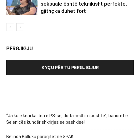
seksuale është teknikisht perfekte,
gjithçka duhet fort
PËRGJIGJU
KYÇU PËR TU PËRGJIGJUR
“Ja ku e keni kartën e PS-së, do ta hedhim poshtë”, banorët e
Selenicës kundër shkrirjes së bashkisë!
Belinda Balluku paraqitet në SPAK