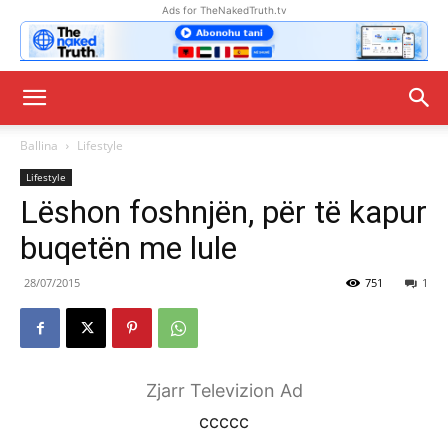
Ads for TheNakedTruth.tv
Ballina
Lifestyle
Lifestyle
Lëshon foshnjën, për të kapur
buqetën me lule
28/07/2015
751
1
Zjarr Televizion Ad
ccccc