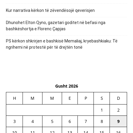
Kur narrativa kërkon të zëvendësojë qeverisjen
Dhunohet Elton Qyno, gazetari goditet në befasi nga
bashkëshortja e Florenc Çapjas
PS kërkon shkrirjen e bashkisë Memaliaj, kryebashkiaku: Të
ngrihemi në protestë për të drejtën tonë
Gusht 2026
H
M
M
E
P
S
D
1
2
3
4
5
6
7
8
9
10
11
12
13
14
15
16