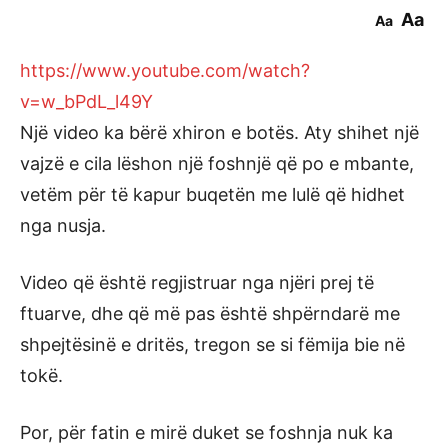
Aa
Aa
https://www.youtube.com/watch?
v=w_bPdL_l49Y
Një video ka bërë xhiron e botës. Aty shihet një
vajzë e cila lëshon një foshnjë që po e mbante,
vetëm për të kapur buqetën me lulë që hidhet
nga nusja.
Video që është regjistruar nga njëri prej të
ftuarve, dhe që më pas është shpërndarë me
shpejtësinë e dritës, tregon se si fëmija bie në
tokë.
Por, për fatin e mirë duket se foshnja nuk ka