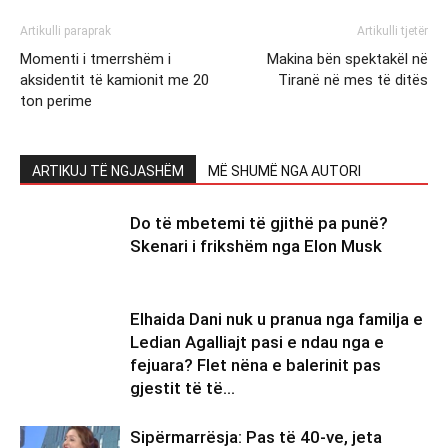
Artikulli paraprak
Artikulli tjetër
Momenti i tmerrshëm i
Makina bën spektakël në
aksidentit të kamionit me 20
Tiranë në mes të ditës
ton perime
ARTIKUJ TË NGJASHËM
MË SHUMË NGA AUTORI
Do të mbetemi të gjithë pa punë?
Skenari i frikshëm nga Elon Musk
Elhaida Dani nuk u pranua nga familja e
Ledian Agalliajt pasi e ndau nga e
fejuara? Flet nëna e balerinit pas
gjestit të të...
Sipërmarrësja: Pas të 40-ve, jeta