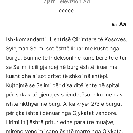
Zjarr Televizion Ad
ccccc
Aa
Aa
Ish-komandanti i Ushtrisë Çlirimtare të Kosovës,
Sylejman Selimi sot është liruar me kusht nga
burgu. Burime të Indeksonline kanë bërë të ditur
se Selimi i cili gjendej në burg është liruar me
kusht dhe ai sot pritet të shkoi në shtëpi.
Kujtojmë se Selimi për disa ditë ishte në spital
për shkak të gjendjes shëndetësore ku më pas
ishte rikthyer në burg. Ai ka kryer 2/3 e burgut
për çka ishte i dënuar nga Gjykatat vendore.
Lirimi i tij është pritur edhe para tre muajve,
mirëpo vendimi sapo është marrë nga Gjykata.