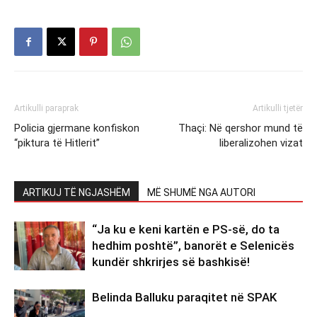
Artikulli paraprak
Artikulli tjetër
Policia gjermane konfiskon
Thaçi: Në qershor mund të
“piktura të Hitlerit”
liberalizohen vizat
ARTIKUJ TË NGJASHËM
MË SHUMË NGA AUTORI
“Ja ku e keni kartën e PS-së, do ta
hedhim poshtë”, banorët e Selenicës
kundër shkrirjes së bashkisë!
Belinda Balluku paraqitet në SPAK