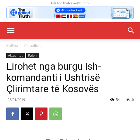
Ads for TheNakedTruth.tv
Ballina
Aktualitet
Aktualitet
Rajoni
Lirohet nga burgu ish-
komandanti i Ushtrisë
Çlirimtare të Kosovës
25/01/2019
34
0