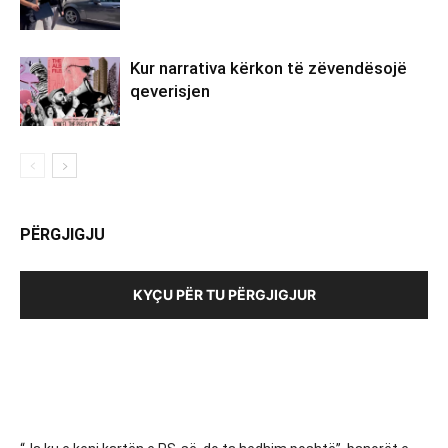
Kur narrativa kërkon të zëvendësojë
qeverisjen
PËRGJIGJU
KYÇU PËR TU PËRGJIGJUR