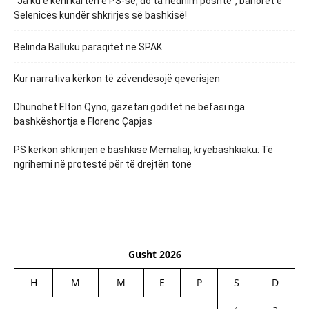
“Ja ku e keni kartën e PS-së, do ta hedhim poshtë”, banorët e
Selenicës kundër shkrirjes së bashkisë!
Belinda Balluku paraqitet në SPAK
Kur narrativa kërkon të zëvendësojë qeverisjen
Dhunohet Elton Qyno, gazetari goditet në befasi nga
bashkëshortja e Florenc Çapjas
PS kërkon shkrirjen e bashkisë Memaliaj, kryebashkiaku: Të
ngrihemi në protestë për të drejtën tonë
Gusht 2026
H
M
M
E
P
S
D