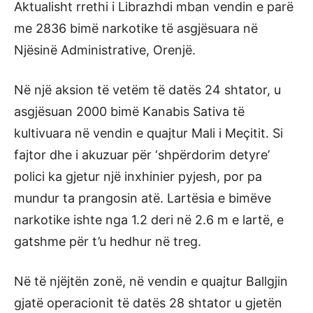
Aktualisht rrethi i Librazhdi mban vendin e parë
me 2836 bimë narkotike të asgjësuara në
Njësinë Administrative, Orenjë.
Në një aksion të vetëm të datës 24 shtator, u
asgjësuan 2000 bimë Kanabis Sativa të
kultivuara në vendin e quajtur Mali i Meçitit. Si
fajtor dhe i akuzuar për ‘shpërdorim detyre’
polici ka gjetur një inxhinier pyjesh, por pa
mundur ta prangosin atë. Lartësia e bimëve
narkotike ishte nga 1.2 deri në 2.6 m e lartë, e
gatshme për t’u hedhur në treg.
Në të njëjtën zonë, në vendin e quajtur Ballgjin
gjatë operacionit të datës 28 shtator u gjetën