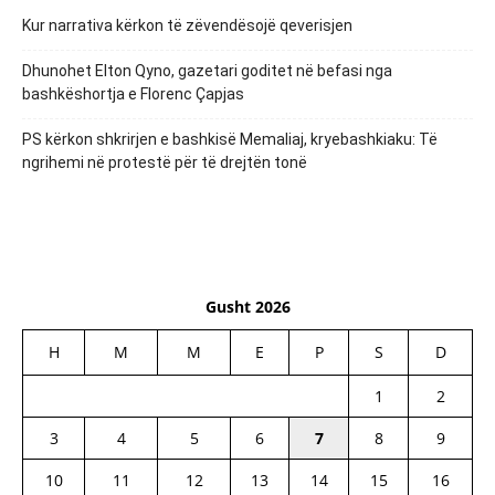
Kur narrativa kërkon të zëvendësojë qeverisjen
Dhunohet Elton Qyno, gazetari goditet në befasi nga
bashkëshortja e Florenc Çapjas
PS kërkon shkrirjen e bashkisë Memaliaj, kryebashkiaku: Të
ngrihemi në protestë për të drejtën tonë
Gusht 2026
H
M
M
E
P
S
D
1
2
3
4
5
6
7
8
9
10
11
12
13
14
15
16