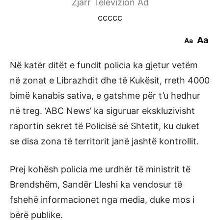
Zjarr Televizion Ad
ccccc
Aa
Aa
Në katër ditët e fundit policia ka gjetur vetëm
në zonat e Librazhdit dhe të Kukësit, rreth 4000
bimë kanabis sativa, e gatshme për t’u hedhur
në treg. ‘ABC News’ ka siguruar ekskluzivisht
raportin sekret të Policisë së Shtetit, ku duket
se disa zona të territorit janë jashtë kontrollit.
Prej kohësh policia me urdhër të ministrit të
Brendshëm, Sandër Lleshi ka vendosur të
fshehë informacionet nga media, duke mos i
bërë publike.