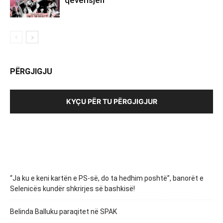
PËRGJIGJU
KYÇU PËR TU PËRGJIGJUR
“Ja ku e keni kartën e PS-së, do ta hedhim poshtë”, banorët e
Selenicës kundër shkrirjes së bashkisë!
Belinda Balluku paraqitet në SPAK