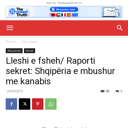
Ads for TheNakedTruth.tv
Ballina
Aktualitet
Aktualitet
Vendi
Lleshi e fsheh/ Raporti
sekret: Shqipëria e mbushur
me kanabis
29/09/2019
95
0