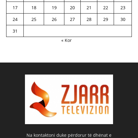
17
18
19
20
21
22
23
24
25
26
27
28
29
30
31
« Kor
Na kontaktoni duke përdorur të dhënat e