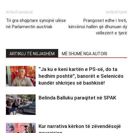
Artikulli paraprak
Artikulli tjetër
Tri gra shqiptare synojnë ulëse
Prangoset edhe i treti,
në Parlamentin austriak
kërcënoi hallën që dhunuan dy
vëllezërit e tjerë
ARTIKUJ TË NGJASHËM
MË SHUMË NGA AUTORI
“Ja ku e keni kartën e PS-së, do ta
hedhim poshtë”, banorët e Selenicës
kundër shkrirjes së bashkisë!
Belinda Balluku paraqitet në SPAK
Kur narrativa kërkon të zëvendësojë
qeverisjen