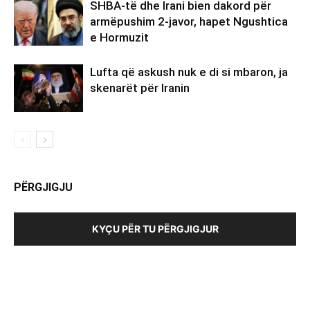
SHBA-të dhe Irani bien dakord për
armëpushim 2-javor, hapet Ngushtica
e Hormuzit
Lufta që askush nuk e di si mbaron, ja
skenarët për Iranin
PËRGJIGJU
KYÇU PËR TU PËRGJIGJUR