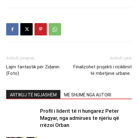
Artikulli paraprak
Artikulli tjetër
Lajm fantastik për Zidanin
Finalizohet projekti i riciklimit
(Foto)
të mbetjeve urbane.
ARTIKUJ TË NGJASHËM
MË SHUMË NGA AUTORI
Profil i liderit të ri hungarez Peter
Magyar, nga admirues te njeriu që
rrëzoi Orban