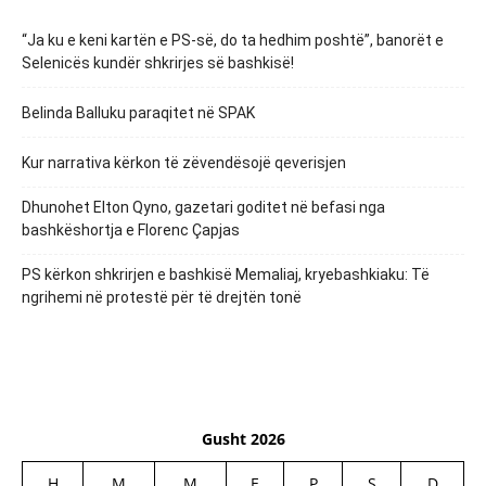
“Ja ku e keni kartën e PS-së, do ta hedhim poshtë”, banorët e
Selenicës kundër shkrirjes së bashkisë!
Belinda Balluku paraqitet në SPAK
Kur narrativa kërkon të zëvendësojë qeverisjen
Dhunohet Elton Qyno, gazetari goditet në befasi nga
bashkëshortja e Florenc Çapjas
PS kërkon shkrirjen e bashkisë Memaliaj, kryebashkiaku: Të
ngrihemi në protestë për të drejtën tonë
Gusht 2026
H
M
M
E
P
S
D