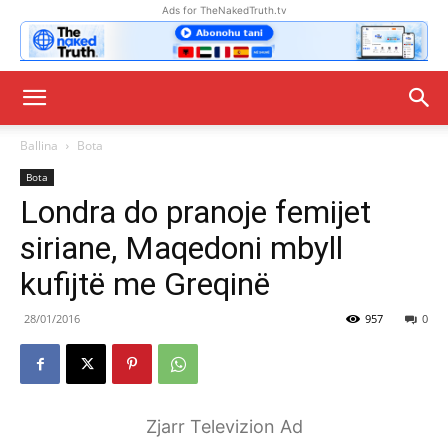
Ads for TheNakedTruth.tv
Ballina
Bota
Bota
Londra do pranoje femijet
siriane, Maqedoni mbyll
kufijtë me Greqinë
28/01/2016
957
0
Zjarr Televizion Ad