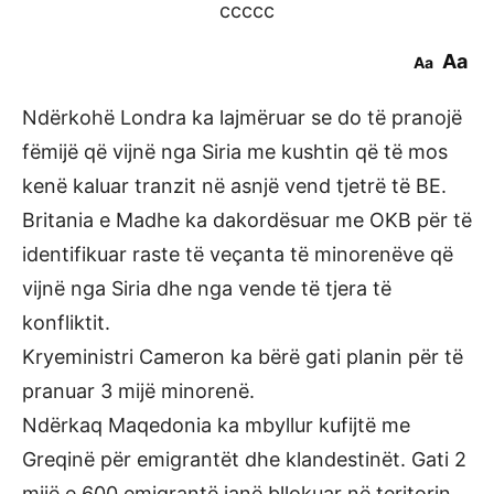
ccccc
Aa
Aa
Ndërkohë Londra ka lajmëruar se do të pranojë
fëmijë që vijnë nga Siria me kushtin që të mos
kenë kaluar tranzit në asnjë vend tjetrë të BE.
Britania e Madhe ka dakordësuar me OKB për të
identifikuar raste të veçanta të minorenëve që
vijnë nga Siria dhe nga vende të tjera të
konfliktit.
Kryeministri Cameron ka bërë gati planin për të
pranuar 3 mijë minorenë.
Ndërkaq Maqedonia ka mbyllur kufijtë me
Greqinë për emigrantët dhe klandestinët. Gati 2
mijë e 600 emigrantë janë bllokuar në teritorin