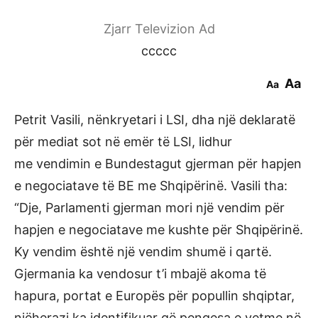
Zjarr Televizion Ad
ccccc
Aa
Aa
Petrit Vasili, nënkryetari i LSI, dha një deklaratë
për mediat sot në emër të LSI, lidhur
me vendimin e Bundestagut gjerman për hapjen
e negociatave të BE me Shqipërinë. Vasili tha:
“Dje, Parlamenti gjerman mori një vendim për
hapjen e negociatave me kushte për Shqipërinë.
Ky vendim është një vendim shumë i qartë.
Gjermania ka vendosur t’i mbajë akoma të
hapura, portat e Europës për popullin shqiptar,
njëherazi ka identifikuar që pengesa e vetme në