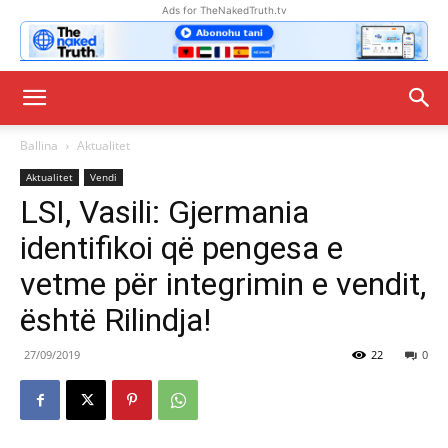
Ads for TheNakedTruth.tv
Ballina
Aktualitet
Aktualitet
Vendi
LSI, Vasili: Gjermania
identifikoi që pengesa e
vetme për integrimin e vendit,
është Rilindja!
27/09/2019
22
0