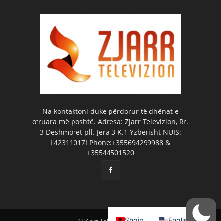
Na kontaktoni duke përdorur të dhënat e
ofruara më poshtë. Adresa: Zjarr Televizion, Rr.
3 Dëshmorët pll. Jera 3 K.1 Yzberisht NUIS:
L42311017I Phone:+355694299988 &
+35544501520
Shqip
English
© Zjarr Televizion 2026