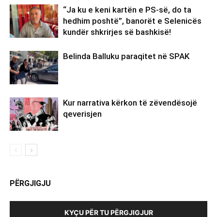
“Ja ku e keni kartën e PS-së, do ta
hedhim poshtë”, banorët e Selenicës
kundër shkrirjes së bashkisë!
Belinda Balluku paraqitet në SPAK
Kur narrativa kërkon të zëvendësojë
qeverisjen
PËRGJIGJU
KYÇU PËR TU PËRGJIGJUR