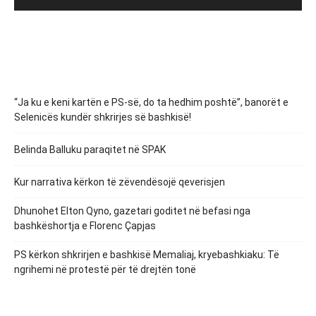
“Ja ku e keni kartën e PS-së, do ta hedhim poshtë”, banorët e
Selenicës kundër shkrirjes së bashkisë!
Belinda Balluku paraqitet në SPAK
Kur narrativa kërkon të zëvendësojë qeverisjen
Dhunohet Elton Qyno, gazetari goditet në befasi nga
bashkëshortja e Florenc Çapjas
PS kërkon shkrirjen e bashkisë Memaliaj, kryebashkiaku: Të
ngrihemi në protestë për të drejtën tonë