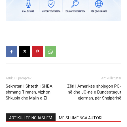
Artikulli paraprak
Artikulli tjetër
Sekretari i Shtetit i SHBA
Zëri i Amerikës shpjegon PO-
shmang Tiranën, viziton
në dhe JO-në e Bundestagut
Shkupin dhe Malin e Zi
gjerman, për Shqipërinë
ARTIKUJ TË NGJASHËM
MË SHUMË NGA AUTORI