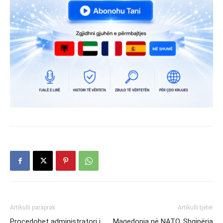
Artikulli paraprak
Artikulli tjetër
Procedohet administratori i
Maqedonia në NATO, Shqipëria