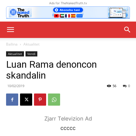
Ads for TheNakedTruth.tv
Ballina
Aktualitet
Aktualitet
Vendi
Luan Rama denoncon
skandalin
10/02/2019
56
0
Zjarr Televizion Ad
ccccc