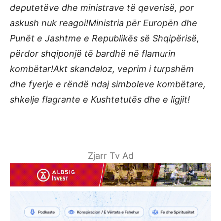
deputetëve dhe ministrave të qeverisë, por
askush nuk reagoi!
Ministria për Europën dhe
Punët e Jashtme e Republikës së Shqipërisë,
përdor shqiponjë të bardhë në flamurin
kombëtar!
Akt skandaloz, veprim i turpshëm
dhe fyerje e rëndë ndaj simboleve kombëtare,
shkelje flagrante e Kushtetutës dhe e ligjit!
Zjarr Tv Ad