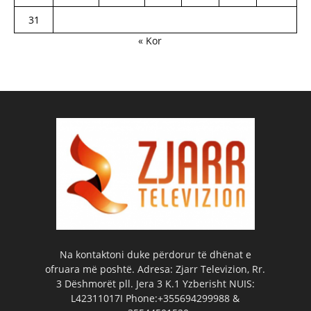
31
« Kor
Na kontaktoni duke përdorur të dhënat e
ofruara më poshtë. Adresa: Zjarr Televizion, Rr.
3 Dëshmorët pll. Jera 3 K.1 Yzberisht NUIS:
L42311017I Phone:+355694299988 &