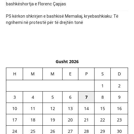
bashkëshortja e Florenc Çapjas
PS kërkon shkrirjen e bashkisë Memaliaj, kryebashkiaku: Të
ngrihemi në protestë për të drejtën tonë
Gusht 2026
H
M
M
E
P
S
D
1
2
3
4
5
6
7
8
9
10
11
12
13
14
15
16
17
18
19
20
21
22
23
24
25
26
27
28
29
30