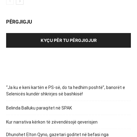
PËRGJIGJU
KYÇU PËR TU PËRGJIGJUR
“Ja ku e keni kartën e PS-së, do ta hedhim poshtë”, banorët e
Selenicës kundër shkrirjes së bashkisë!
Belinda Balluku paraqitet në SPAK
Kur narrativa kërkon të zëvendësojë qeverisjen
Dhunohet Elton Qyno, gazetari goditet në befasi nga