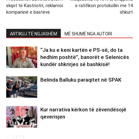
ekipit të Kastriotit, reklamoi
e ratifikon protokollin me 14
kompaninë e basteve
shkurt
ARTIKUJ TË NGJASHËM
MË SHUMË NGA AUTORI
“Ja ku e keni kartën e PS-së, do ta
hedhim poshtë”, banorët e Selenicës
kundër shkrirjes së bashkisë!
Belinda Balluku paraqitet në SPAK
Kur narrativa kërkon të zëvendësojë
qeverisjen