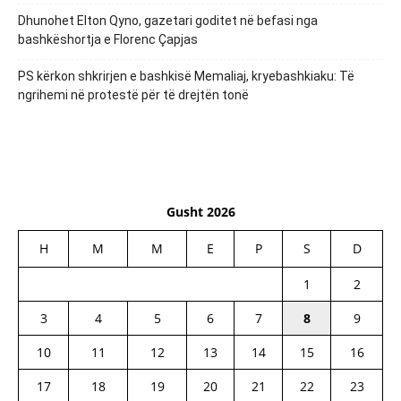
Dhunohet Elton Qyno, gazetari goditet në befasi nga
bashkëshortja e Florenc Çapjas
PS kërkon shkrirjen e bashkisë Memaliaj, kryebashkiaku: Të
ngrihemi në protestë për të drejtën tonë
Gusht 2026
H
M
M
E
P
S
D
1
2
3
4
5
6
7
8
9
10
11
12
13
14
15
16
17
18
19
20
21
22
23