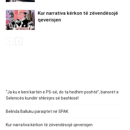
Kur narrativa kërkon të zëvendësojë
qeverisjen
“Ja ku e keni kartën e PS-së, do ta hedhim poshtë”, banorët e
Selenicës kundër shkrirjes së bashkisë!
Belinda Balluku paraqitet në SPAK
Kur narrativa kërkon të zëvendësojë qeverisjen