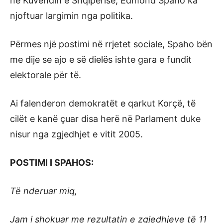
në Kuvendin e Shqipërisë, Edmond Spaho ka
njoftuar largimin nga politika.
Përmes një postimi në rrjetet sociale, Spaho bën
me dije se ajo e së dielës ishte gara e fundit
elektorale për të.
Ai falenderon demokratët e qarkut Korçë, të
cilët e kanë çuar disa herë në Parlament duke
nisur nga zgjedhjet e vitit 2005.
POSTIMI I SPAHOS:
Të nderuar miq,
Jam i shokuar me rezultatin e zgjedhjeve të 11