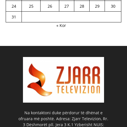
24
25
26
27
28
29
30
31
« Kor
Na kontaktoni duke përdorur të dhënat e
ofruara më poshtë. Adresa: Zjarr Televizion, Rr.
3 Dëshmorët pll. Jera 3 K.1 Yzberisht NUIS: