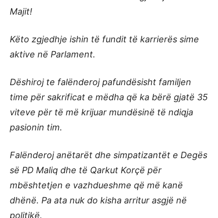
Majit!
Këto zgjedhje ishin të fundit të karrierës sime
aktive në Parlament.
Dëshiroj te falënderoj pafundësisht familjen
time për sakrificat e mëdha që ka bërë gjatë 35
viteve për të më krijuar mundësinë të ndiqja
pasionin tim.
Falënderoj anëtarët dhe simpatizantët e Degës
së PD Maliq dhe të Qarkut Korçë për
mbështetjen e vazhdueshme që më kanë
dhënë. Pa ata nuk do kisha arritur asgjë në
politikë.