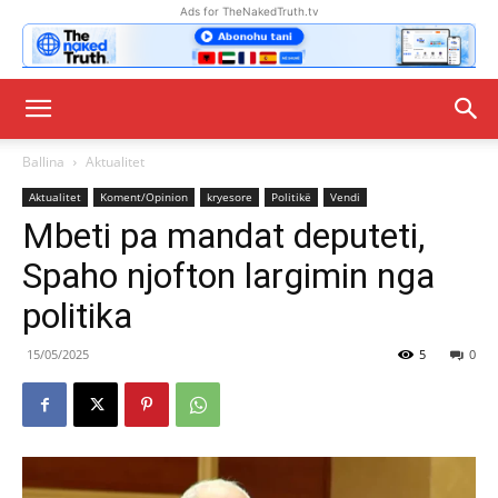
Ads for TheNakedTruth.tv
Ballina
Aktualitet
Aktualitet
Koment/Opinion
kryesore
Politikë
Vendi
Mbeti pa mandat deputeti,
Spaho njofton largimin nga
politika
15/05/2025
5
0