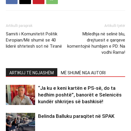
Artikulli paraprak
Artikulli tjetër
Samiti i Komunitetit Politik
Mbledhja në selinë blu,
Evropian/Më shumë se 40
drejtuesit e qarqeve
liderë shtetesh sot në Tiranë
komentojnë humbjen e PD: Na
vodhi Rama!
ARTIKUJ TË NGJASHËM
MË SHUMË NGA AUTORI
“Ja ku e keni kartën e PS-së, do ta
hedhim poshtë”, banorët e Selenicës
kundër shkrirjes së bashkisë!
Belinda Balluku paraqitet në SPAK