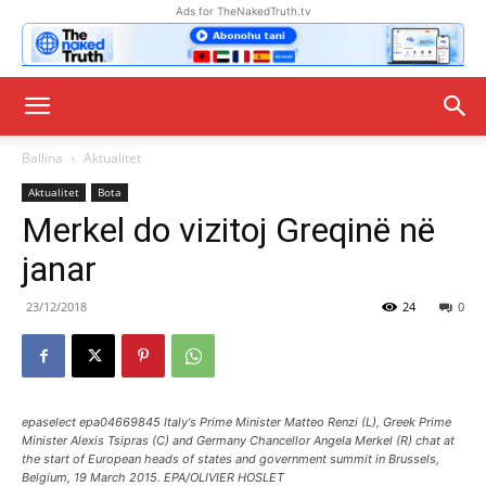
Ads for TheNakedTruth.tv
Ballina
Aktualitet
Aktualitet
Bota
Merkel do vizitoj Greqinë në
janar
23/12/2018
24
0
epaselect epa04669845 Italy's Prime Minister Matteo Renzi (L), Greek Prime
Minister Alexis Tsipras (C) and Germany Chancellor Angela Merkel (R) chat at
the start of European heads of states and government summit in Brussels,
Belgium, 19 March 2015. EPA/OLIVIER HOSLET