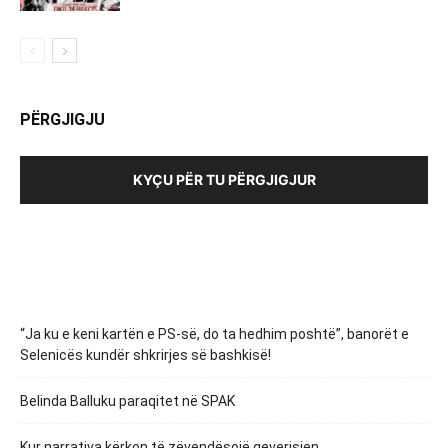
PËRGJIGJU
KYÇU PËR TU PËRGJIGJUR
“Ja ku e keni kartën e PS-së, do ta hedhim poshtë”, banorët e
Selenicës kundër shkrirjes së bashkisë!
Belinda Balluku paraqitet në SPAK
Kur narrativa kërkon të zëvendësojë qeverisjen