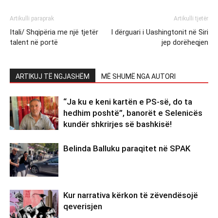
Artikulli paraprak
Artikulli tjetër
Itali/ Shqipëria me një tjetër
I dërguari i Uashingtonit në Siri
talent në portë
jep dorëheqjen
ARTIKUJ TË NGJASHËM
MË SHUMË NGA AUTORI
“Ja ku e keni kartën e PS-së, do ta
hedhim poshtë”, banorët e Selenicës
kundër shkrirjes së bashkisë!
Belinda Balluku paraqitet në SPAK
Kur narrativa kërkon të zëvendësojë
qeverisjen