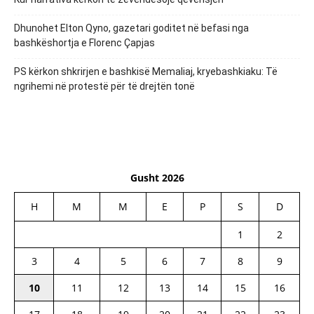
Dhunohet Elton Qyno, gazetari goditet në befasi nga
bashkëshortja e Florenc Çapjas
PS kërkon shkrirjen e bashkisë Memaliaj, kryebashkiaku: Të
ngrihemi në protestë për të drejtën tonë
Gusht 2026
H
M
M
E
P
S
D
1
2
3
4
5
6
7
8
9
10
11
12
13
14
15
16