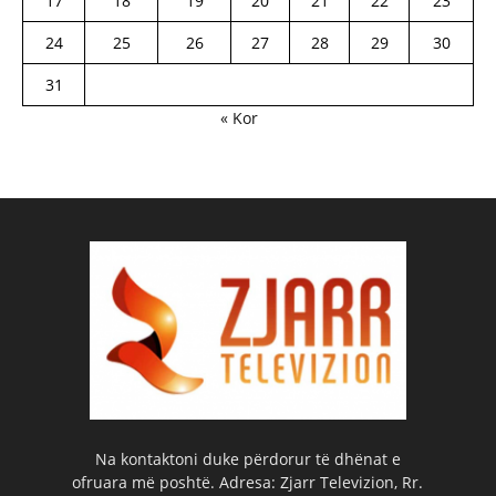
17
18
19
20
21
22
23
24
25
26
27
28
29
30
31
« Kor
Na kontaktoni duke përdorur të dhënat e
ofruara më poshtë. Adresa: Zjarr Televizion, Rr.