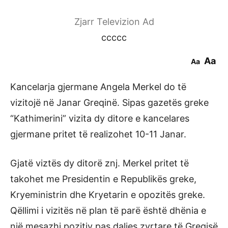
Zjarr Televizion Ad
ccccc
Aa
Aa
Kancelarja gjermane Angela Merkel do të
vizitojë në Janar Greqinë. Sipas gazetës greke
“Kathimerini” vizita dy ditore e kancelares
gjermane pritet të realizohet 10-11 Janar.
Gjatë viztës dy ditorë znj. Merkel pritet të
takohet me Presidentin e Republikës greke,
Kryeministrin dhe Kryetarin e opozitës greke.
Qëllimi i vizitës në plan të parë është dhënia e
një mesazhi pozitiv pas daljes zyrtare të Greqisë