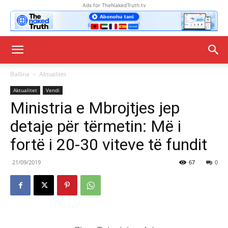
Ads for TheNakedTruth.tv
Ballina
Aktualitet
Aktualitet
Vendi
Ministria e Mbrojtjes jep
detaje për tërmetin: Më i
fortë i 20-30 viteve të fundit
21/09/2019
67
0