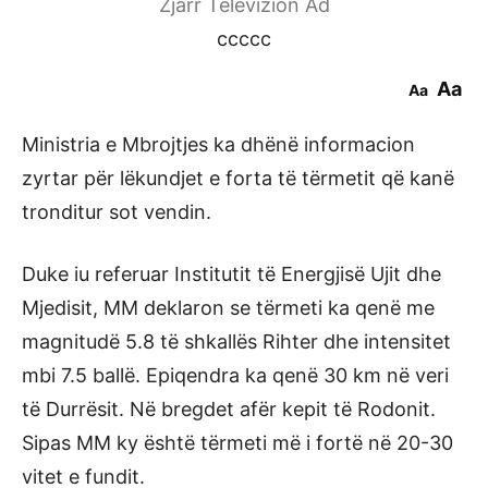
Zjarr Televizion Ad
ccccc
Aa
Aa
Ministria e Mbrojtjes ka dhënë informacion
zyrtar për lëkundjet e forta të tërmetit që kanë
tronditur sot vendin.
Duke iu referuar Institutit të Energjisë Ujit dhe
Mjedisit, MM deklaron se tërmeti ka qenë me
magnitudë 5.8 të shkallës Rihter dhe intensitet
mbi 7.5 ballë. Epiqendra ka qenë 30 km në veri
të Durrësit. Në bregdet afër kepit të Rodonit.
Sipas MM ky është tërmeti më i fortë në 20-30
vitet e fundit.