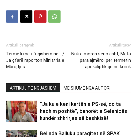
Artikulli paraprak
Artikulli tjetër
Tërmeti më i fuqishëm në …/
Nuk e morën seriozisht, Meta
Ja çfarë raporton Ministria e
paralajmëroi për tërmetin
Mbrojtjes
apokaliptik që në korrik
ARTIKUJ TË NGJASHËM
MË SHUMË NGA AUTORI
“Ja ku e keni kartën e PS-së, do ta
hedhim poshtë”, banorët e Selenicës
kundër shkrirjes së bashkisë!
Belinda Balluku paraqitet në SPAK