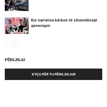
Kur narrativa kërkon të zëvendësojë
qeverisjen
PËRGJIGJU
KYÇU PËR TU PËRGJIGJUR