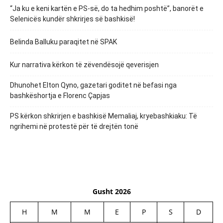
“Ja ku e keni kartën e PS-së, do ta hedhim poshtë”, banorët e
Selenicës kundër shkrirjes së bashkisë!
Belinda Balluku paraqitet në SPAK
Kur narrativa kërkon të zëvendësojë qeverisjen
Dhunohet Elton Qyno, gazetari goditet në befasi nga
bashkëshortja e Florenc Çapjas
PS kërkon shkrirjen e bashkisë Memaliaj, kryebashkiaku: Të
ngrihemi në protestë për të drejtën tonë
Gusht 2026
H
M
M
E
P
S
D