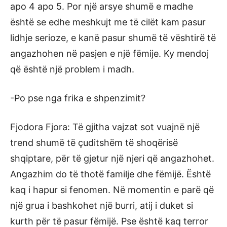
apo 4 apo 5. Por një arsye shumë e madhe
është se edhe meshkujt me të cilët kam pasur
lidhje serioze, e kanë pasur shumë të vështirë të
angazhohen në pasjen e një fëmije. Ky mendoj
që është një problem i madh.
-Po pse nga frika e shpenzimit?
Fjodora Fjora: Të gjitha vajzat sot vuajnë një
trend shumë të çuditshëm të shoqërisë
shqiptare, për të gjetur një njeri që angazhohet.
Angazhim do të thotë familje dhe fëmijë. Është
kaq i hapur si fenomen. Në momentin e parë që
një grua i bashkohet një burri, atij i duket si
kurth për të pasur fëmijë. Pse është kaq terror