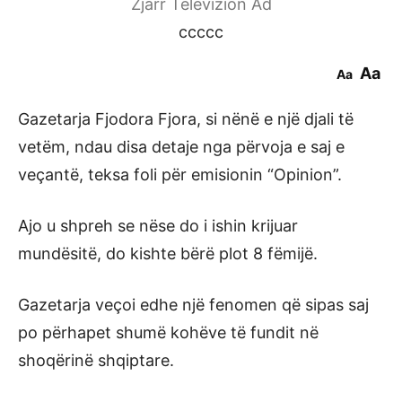
Zjarr Televizion Ad
ccccc
Aa
Aa
Gazetarja Fjodora Fjora, si nënë e një djali të
vetëm, ndau disa detaje nga përvoja e saj e
veçantë, teksa foli për emisionin “Opinion”.
Ajo u shpreh se nëse do i ishin krijuar
mundësitë, do kishte bërë plot 8 fëmijë.
Gazetarja veçoi edhe një fenomen që sipas saj
po përhapet shumë kohëve të fundit në
shoqërinë shqiptare.