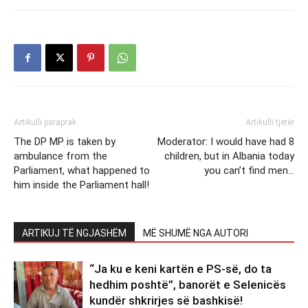
Artikulli paraprak
Artikulli tjetër
The DP MP is taken by
Moderator: I would have had 8
ambulance from the
children, but in Albania today
Parliament, what happened to
you can’t find men…
him inside the Parliament hall!
ARTIKUJ TË NGJASHËM
MË SHUMË NGA AUTORI
“Ja ku e keni kartën e PS-së, do ta
hedhim poshtë”, banorët e Selenicës
kundër shkrirjes së bashkisë!