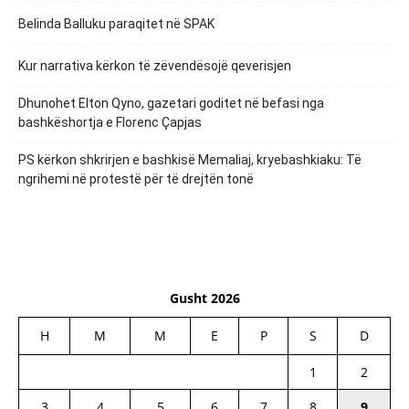
Belinda Balluku paraqitet në SPAK
Kur narrativa kërkon të zëvendësojë qeverisjen
Dhunohet Elton Qyno, gazetari goditet në befasi nga
bashkëshortja e Florenc Çapjas
PS kërkon shkrirjen e bashkisë Memaliaj, kryebashkiaku: Të
ngrihemi në protestë për të drejtën tonë
Gusht 2026
H
M
M
E
P
S
D
1
2
3
4
5
6
7
8
9