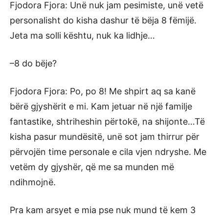
Fjodora Fjora: Unë nuk jam pesimiste, unë vetë
personalisht do kisha dashur të bëja 8 fëmijë.
Jeta ma solli kështu, nuk ka lidhje…
–8 do bëje?
Fjodora Fjora: Po, po 8! Me shpirt aq sa kanë
bërë gjyshërit e mi. Kam jetuar në një familje
fantastike, shtriheshin përtokë, na shijonte…Të
kisha pasur mundësitë, unë sot jam thirrur për
përvojën time personale e cila vjen ndryshe. Me
vetëm dy gjyshër, që me sa munden më
ndihmojnë.
Pra kam arsyet e mia pse nuk mund të kem 3