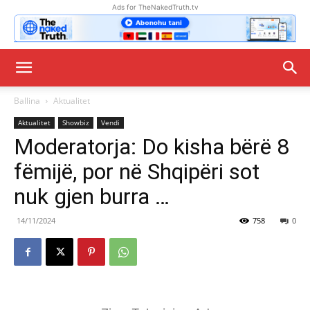
Ads for TheNakedTruth.tv
Ballina
Aktualitet
Aktualitet
Showbiz
Vendi
Moderatorja: Do kisha bërë 8
fëmijë, por në Shqipëri sot
nuk gjen burra …
14/11/2024
758
0