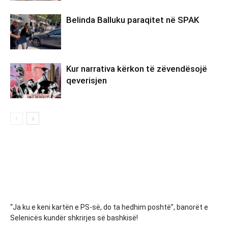
Belinda Balluku paraqitet në SPAK
Kur narrativa kërkon të zëvendësojë
qeverisjen
“Ja ku e keni kartën e PS-së, do ta hedhim poshtë”, banorët e
Selenicës kundër shkrirjes së bashkisë!