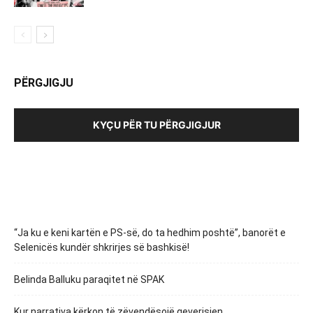
PËRGJIGJU
KYÇU PËR TU PËRGJIGJUR
“Ja ku e keni kartën e PS-së, do ta hedhim poshtë”, banorët e
Selenicës kundër shkrirjes së bashkisë!
Belinda Balluku paraqitet në SPAK
Kur narrativa kërkon të zëvendësojë qeverisjen