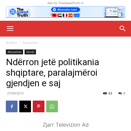
Ads for TheNakedTruth.tv
Ballina
Aktualitet
Aktualitet
Vendi
Ndërron jetë politikania
shqiptare, paralajmëroi
gjendjen e saj
27/09/2019
63
0
Zjarr Televizion Ad