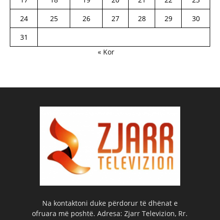
24
25
26
27
28
29
30
31
« Kor
Na kontaktoni duke përdorur të dhënat e
ofruara më poshtë. Adresa: Zjarr Televizion, Rr.