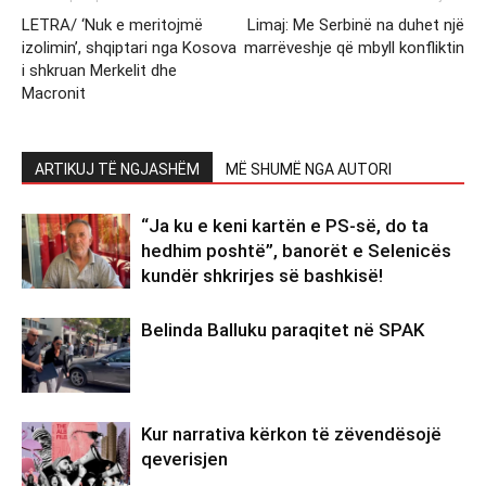
LETRA/ ‘Nuk e meritojmë
Limaj: Me Serbinë na duhet një
izolimin’, shqiptari nga Kosova
marrëveshje që mbyll konfliktin
i shkruan Merkelit dhe
Macronit
ARTIKUJ TË NGJASHËM
MË SHUMË NGA AUTORI
“Ja ku e keni kartën e PS-së, do ta
hedhim poshtë”, banorët e Selenicës
kundër shkrirjes së bashkisë!
Belinda Balluku paraqitet në SPAK
Kur narrativa kërkon të zëvendësojë
qeverisjen