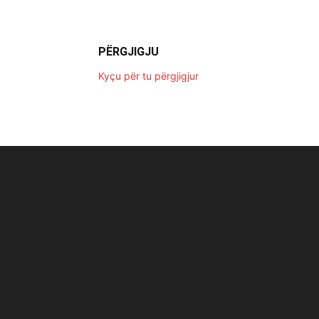
PËRGJIGJU
Kyçu për tu përgjigjur