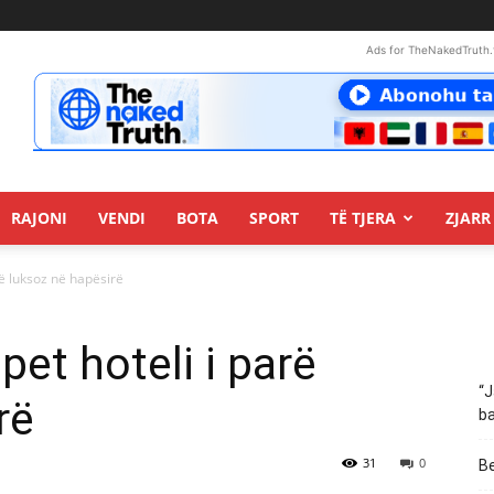
Ads for TheNakedTruth.
RAJONI
VENDI
BOTA
SPORT
TË TJERA
ZJARR 
rë luksoz në hapësirë
et hoteli i parë
“J
rë
ba
31
0
Be