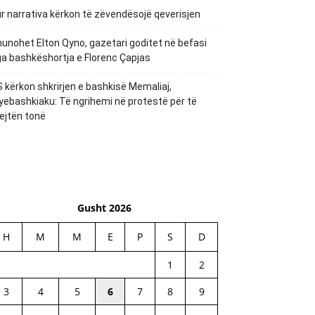
r narrativa kërkon të zëvendësojë qeverisjen
unohet Elton Qyno, gazetari goditet në befasi
a bashkëshortja e Florenc Çapjas
 kërkon shkrirjen e bashkisë Memaliaj,
yebashkiaku: Të ngrihemi në protestë për të
ejtën tonë
Gusht 2026
H
M
M
E
P
S
D
1
2
3
4
5
6
7
8
9