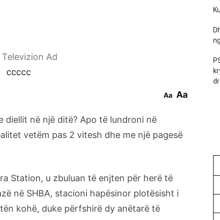
Ku
Dh
ng
r Televizion Ad
PS
ccccc
kr
dr
Aa
Aa
e diellit në një ditë? Apo të lundroni në
realitet vetëm pas 2 vitesh dhe me një pagesë
ra Station, u zbuluan të enjten për herë të
zë në SHBA, stacioni hapësinor plotësisht i
jtën kohë, duke përfshirë dy anëtarë të