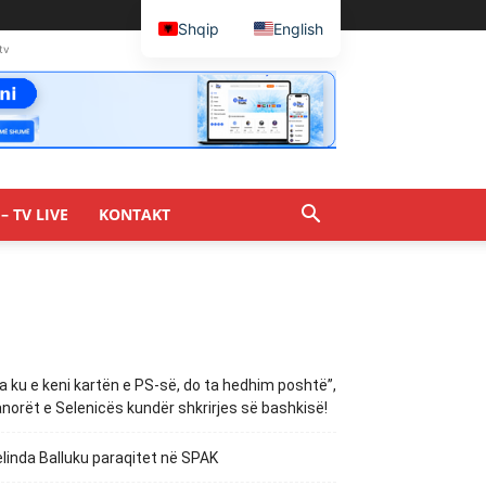
Shqip
English
tv
– TV LIVE
KONTAKT
a ku e keni kartën e PS-së, do ta hedhim poshtë”,
norët e Selenicës kundër shkrirjes së bashkisë!
linda Balluku paraqitet në SPAK