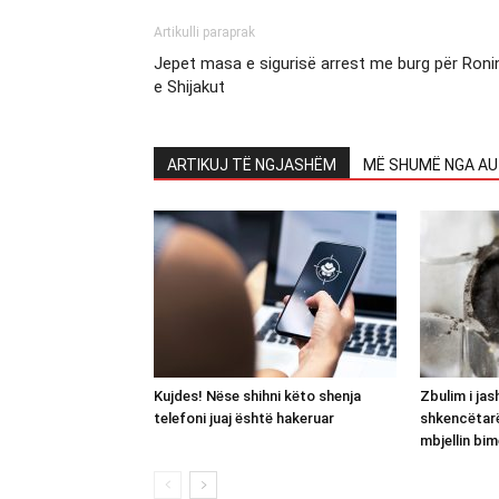
Artikulli paraprak
Jepet masa e sigurisë arrest me burg për Roni
e Shijakut
ARTIKUJ TË NGJASHËM
MË SHUMË NGA AU
Kujdes! Nëse shihni këto shenja
Zbulim i ja
telefoni juaj është hakeruar
shkencëtar
mbjellin bim