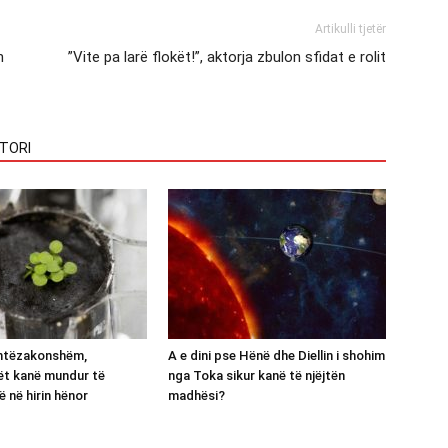
Artikulli tjetër
n
”Vite pa larë flokët!”, aktorja zbulon sfidat e rolit
TORI
shtëzakonshëm,
A e dini pse Hënë dhe Diellin i shohim
ët kanë mundur të
nga Toka sikur kanë të njëjtën
ë në hirin hënor
madhësi?