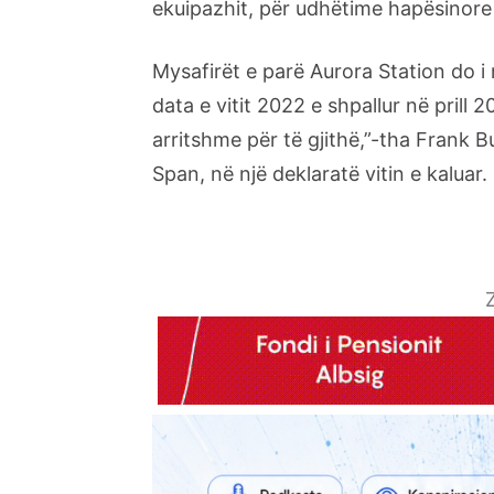
ekuipazhit, për udhëtime hapësinore 
Mysafirët e parë Aurora Station do i 
data e vitit 2022 e shpallur në prill 
arritshme për të gjithë,”-tha Frank B
Span, në një deklaratë vitin e kaluar.
Z