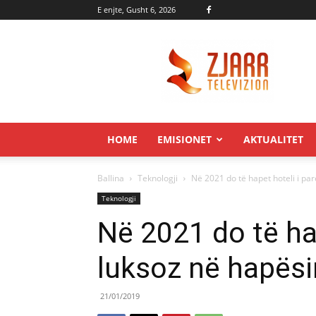
E enjte, Gusht 6, 2026
Zjarr.tv
HOME
EMISIONET
AKTUALITET
Ballina
Teknologji
Në 2021 do të hapet hoteli i pa
Teknologji
Në 2021 do të hap
luksoz në hapësi
21/01/2019