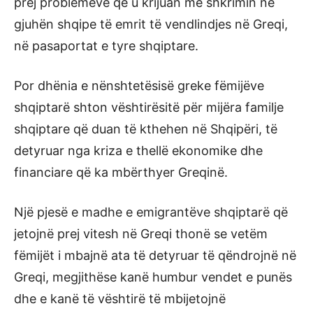
prej problemeve që u krijuan me shkrimin në
gjuhën shqipe të emrit të vendlindjes në Greqi,
në pasaportat e tyre shqiptare.
Por dhënia e nënshtetësisë greke fëmijëve
shqiptarë shton vështirësitë për mijëra familje
shqiptare që duan të kthehen në Shqipëri, të
detyruar nga kriza e thellë ekonomike dhe
financiare që ka mbërthyer Greqinë.
Një pjesë e madhe e emigrantëve shqiptarë që
jetojnë prej vitesh në Greqi thonë se vetëm
fëmijët i mbajnë ata të detyruar të qëndrojnë në
Greqi, megjithëse kanë humbur vendet e punës
dhe e kanë të vështirë të mbijetojnë