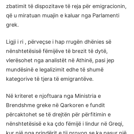
zbatimit të dispozitave të reja për emigracionin,
që u miratuan muajin e kaluar nga Parlamenti
grek.
Ligji i ri , përveçse i hap rrugën dhënies së
nënshtetësisë fëmijëve të brezit të dytë,
vlerësohet nga analistët në Athinë, pasi jep
mundësinë e legalizimit edhe të shumë
kategorive të tjera të emigrantëve.
Në kriteret e njoftuara nga Ministria e
Brendshme greke në Qarkoren e fundit
përcaktohet se të drejtën për përfitimin e
nënshtetësisë e ka çdo fëmijë i lindur në Greqi,
kur një nga prindërit e tij provon se ka pasur një