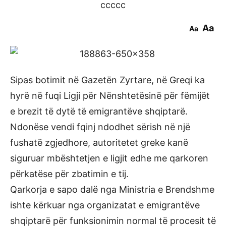
ccccc
Aa
Aa
Sipas botimit në Gazetën Zyrtare, në Greqi ka
hyrë në fuqi Ligji për Nënshtetësinë për fëmijët
e brezit të dytë të emigrantëve shqiptarë.
Ndonëse vendi fqinj ndodhet sërish në një
fushatë zgjedhore, autoritetet greke kanë
siguruar mbështetjen e ligjit edhe me qarkoren
përkatëse për zbatimin e tij.
Qarkorja e sapo dalë nga Ministria e Brendshme
ishte kërkuar nga organizatat e emigrantëve
shqiptarë për funksionimin normal të procesit të