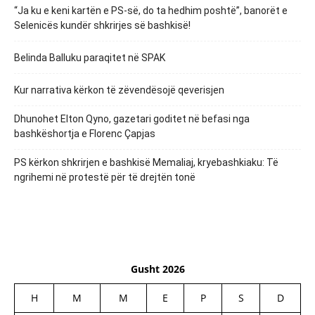
“Ja ku e keni kartën e PS-së, do ta hedhim poshtë”, banorët e
Selenicës kundër shkrirjes së bashkisë!
Belinda Balluku paraqitet në SPAK
Kur narrativa kërkon të zëvendësojë qeverisjen
Dhunohet Elton Qyno, gazetari goditet në befasi nga
bashkëshortja e Florenc Çapjas
PS kërkon shkrirjen e bashkisë Memaliaj, kryebashkiaku: Të
ngrihemi në protestë për të drejtën tonë
Gusht 2026
H
M
M
E
P
S
D