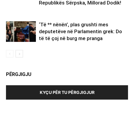
Republikës Sërpska, Millorad Dodik!
‘Të ** nënën’, plas grushti mes
deputetëve në Parlamentin grek: Do
të të çoj në burg me pranga
PËRGJIGJU
KYÇU PËR TU PËRGJIGJUR