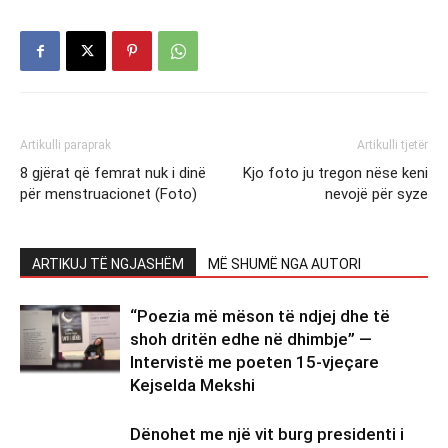
Artikulli paraprak
Artikulli tjetër
8 gjërat që femrat nuk i dinë
Kjo foto ju tregon nëse keni
për menstruacionet (Foto)
nevojë për syze
ARTIKUJ TË NGJASHËM
MË SHUMË NGA AUTORI
“Poezia më mëson të ndjej dhe të
shoh dritën edhe në dhimbje” —
Intervistë me poeten 15-vjeçare
Kejselda Mekshi
Dënohet me një vit burg presidenti i