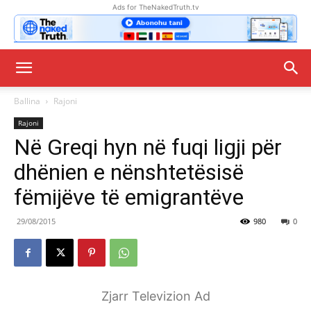
Ads for TheNakedTruth.tv
Ballina
Rajoni
Rajoni
Në Greqi hyn në fuqi ligji për
dhënien e nënshtetësisë
fëmijëve të emigrantëve
29/08/2015
980
0
Zjarr Televizion Ad