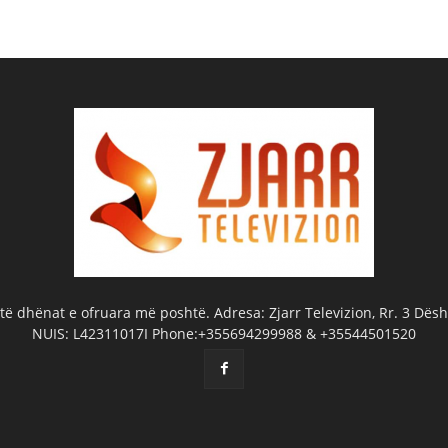
ë dhënat e ofruara më poshtë. Adresa: Zjarr Televizion, Rr. 3 Dëshm
NUIS: L42311017I Phone:+355694299988 & +35544501520