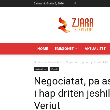
E shtunë, Gusht 8, 2026
Zjarr.tv
HOME
EMISIONET
AKTUALITET
Ballina
Aktualitet
Negociatat, pa asnjë kusht, CDU
Aktualitet
Vendi
Negociatat, pa 
i hap dritën jes
Veriut