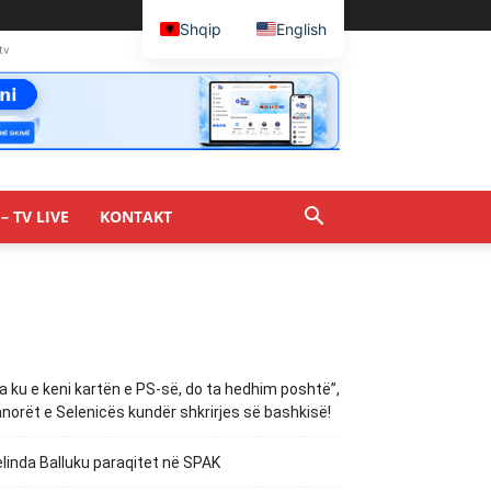
Shqip
English
tv
– TV LIVE
KONTAKT
a ku e keni kartën e PS-së, do ta hedhim poshtë”,
norët e Selenicës kundër shkrirjes së bashkisë!
linda Balluku paraqitet në SPAK