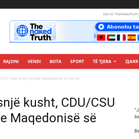
Ads for TheNakedTruth.
RAJONI
VENDI
BOTA
SPORT
TË TJERA
ZJARR 
/CSU i hap dritën jeshile Maqedonisë së Veriut
asnjë kusht, CDU/CSU
“J
hile Maqedonisë së
ba
Be