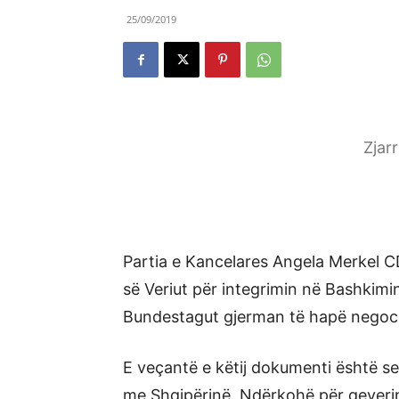
25/09/2019
Zjar
Partia e Kancelares Angela Merkel C
së Veriut për integrimin në Bashkim
Bundestagut gjerman të hapë negoci
E veçantë e këtij dokumenti është se
me Shqipërinë. Ndërkohë për qeverin