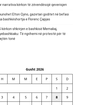
r narrativa kërkon të zëvendësojë qeverisjen
unohet Elton Qyno, gazetari goditet në befasi
a bashkëshortja e Florenc Çapjas
 kërkon shkrirjen e bashkisë Memaliaj,
yebashkiaku: Të ngrihemi në protestë për të
ejtën tonë
Gusht 2026
H
M
M
E
P
S
D
1
2
3
4
5
6
7
8
9