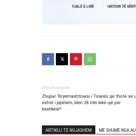
Artikulli paraprak
Zhupa/ ‘Kryemashtruesi i Tiranës që thotë se u
është i pijshëm, blen 28 mln lekë ujë për
bashkinë!’
ARTIKUJ TË NGJASHËM
MË SHUMË NGA AU