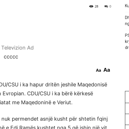
Ku
28
0
Dh
ng
PS
kr
r Televizion Ad
dr
ccccc
Aa
Aa
DU/CSU i ka hapur dritën jeshile Maqedonisë
in Evropian. CDU/CSU i ka bërë kërkesë
atat me Maqedoninë e Veriut.
 nuk permendet asnjë kusht për shtetin fqinj
ë e Edi Ramës kushtet nga 5 që ishin një vit