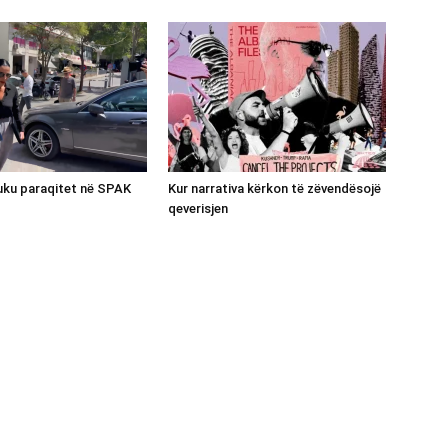
luku paraqitet në SPAK
Kur narrativa kërkon të zëvendësojë
qeverisjen