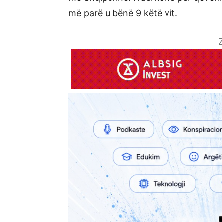
më parë u bënë 9 këtë vit.
Z