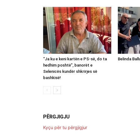
“Ja ku e keni kartën e PS-së, do ta
Belinda Bal
hedhim poshtë”, banorët e
Selenicës kundër shkrirjes së
bashkisë!
PËRGJIGJU
Kyçu për tu përgjigjur