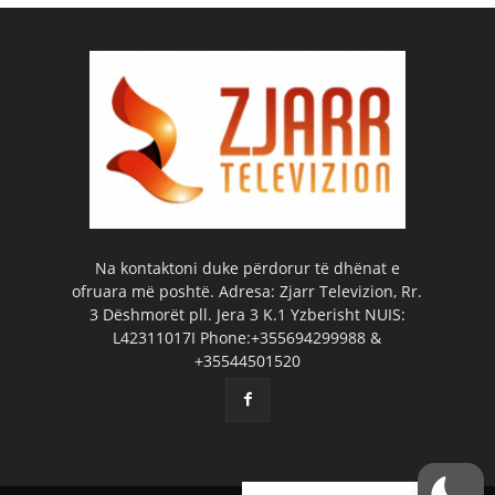
Na kontaktoni duke përdorur të dhënat e
ofruara më poshtë. Adresa: Zjarr Televizion, Rr.
3 Dëshmorët pll. Jera 3 K.1 Yzberisht NUIS:
L42311017I Phone:+355694299988 &
+35544501520