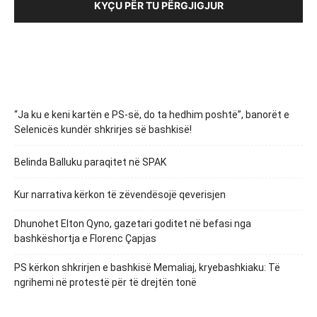
KYÇU PËR TU PËRGJIGJUR
“Ja ku e keni kartën e PS-së, do ta hedhim poshtë”, banorët e
Selenicës kundër shkrirjes së bashkisë!
Belinda Balluku paraqitet në SPAK
Kur narrativa kërkon të zëvendësojë qeverisjen
Dhunohet Elton Qyno, gazetari goditet në befasi nga
bashkëshortja e Florenc Çapjas
PS kërkon shkrirjen e bashkisë Memaliaj, kryebashkiaku: Të
ngrihemi në protestë për të drejtën tonë