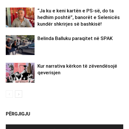
“Ja ku e keni kartën e PS-së, do ta
hedhim poshtë”, banorët e Selenicës
kundër shkrirjes së bashkisë!
Belinda Balluku paraqitet në SPAK
Kur narrativa kërkon të zëvendësojë
qeverisjen
PËRGJIGJU