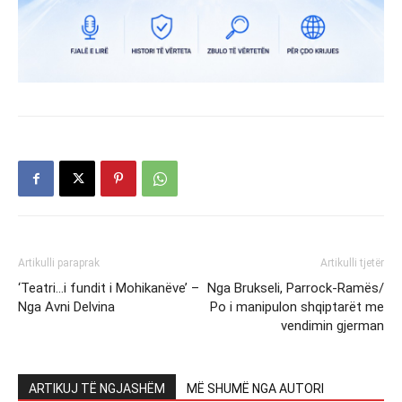
Artikulli paraprak
Artikulli tjetër
‘Teatri…i fundit i Mohikanëve’ –
Nga Brukseli, Parrock-Ramës/
Nga Avni Delvina
Po i manipulon shqiptarët me
vendimin gjerman
ARTIKUJ TË NGJASHËM
MË SHUMË NGA AUTORI