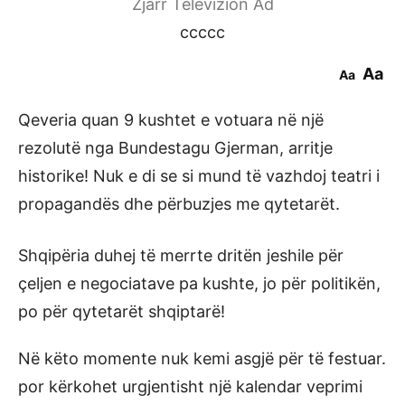
Zjarr Televizion Ad
ccccc
Aa
Aa
Qeveria quan 9 kushtet e votuara në një
rezolutë nga Bundestagu Gjerman, arritje
historike! Nuk e di se si mund të vazhdoj teatri i
propagandës dhe përbuzjes me qytetarët.
Shqipëria duhej të merrte dritën jeshile për
çeljen e negociatave pa kushte, jo për politikën,
po për qytetarët shqiptarë!
Në këto momente nuk kemi asgjë për të festuar.
por kërkohet urgjentisht një kalendar veprimi