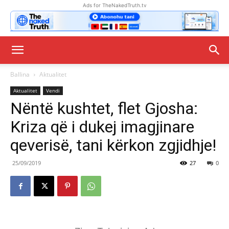
Ads for TheNakedTruth.tv
Ballina
Aktualitet
Aktualitet
Vendi
Nëntë kushtet, flet Gjosha:
Kriza që i dukej imagjinare
qeverisë, tani kërkon zgjidhje!
25/09/2019
27
0