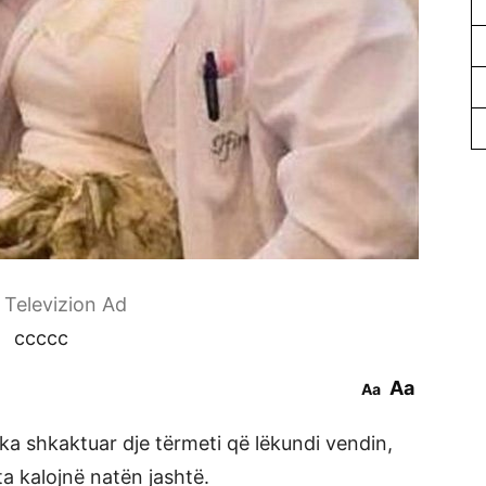
r Televizion Ad
ccccc
Aa
Aa
 ka shkaktuar dje tërmeti që lëkundi vendin,
ta kalojnë natën jashtë.