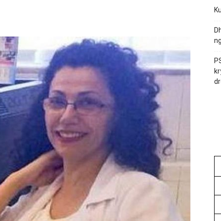
Ku
Dh
ng
PS
kr
dr