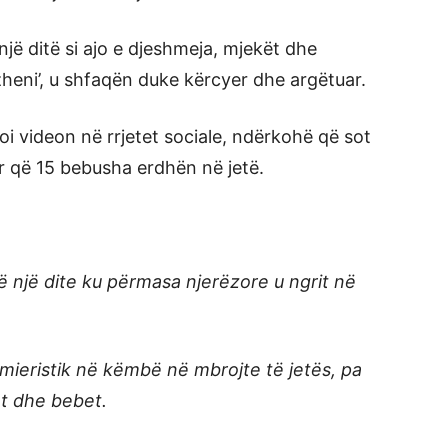
një ditë si ajo e djeshmeja, mjekët dhe
zheni’, u shfaqën duke kërcyer dhe argëtuar.
koi videon në rrjetet sociale, ndërkohë që sot
r që 15 bebusha erdhën në jetë.
atë një dite ku përmasa njerëzore u ngrit në
rmieristik në këmbë në mbrojte të jetës, pa
at dhe bebet.