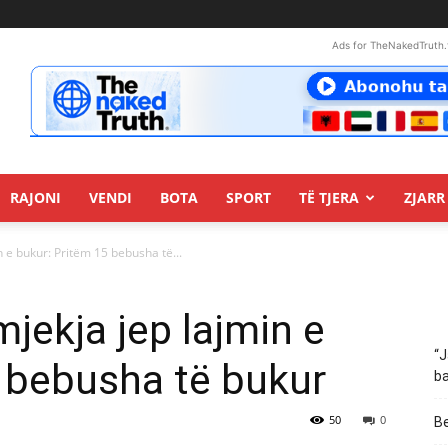
Ads for TheNakedTruth.
RAJONI
VENDI
BOTA
SPORT
TË TJERA
ZJARR 
n e bukur: Pritëm 15 bebusha të...
mjekja jep lajmin e
“J
 bebusha të bukur
ba
50
0
Be