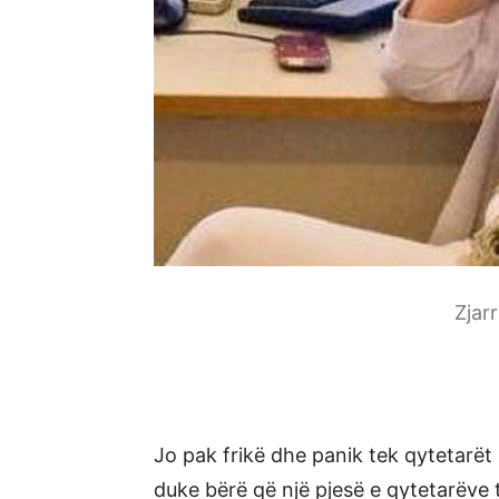
Zjar
Jo pak frikë dhe panik tek qytetarët
duke bërë që një pjesë e qytetarëve 