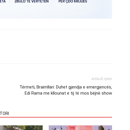
Artikulli tjetër
Tërmeti, Braimllari: Duhet gjendja e emergjencës,
Edi Rama me kllounat e tij të mos bëjnë show
TORI