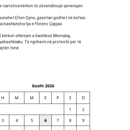
r narrativa kërkon të zëvendësojë qeverisjen
unohet Elton Qyno, gazetari goditet në befasi
a bashkëshortja e Florenc Çapjas
 kërkon shkrirjen e bashkisë Memaliaj,
yebashkiaku: Të ngrihemi në protestë për të
ejtën tonë
Gusht 2026
H
M
M
E
P
S
D
1
2
3
4
5
6
7
8
9