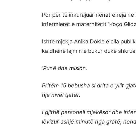
Por për të inkurajuar nënat e reja në 
infermierët e maternitetit ‘Koço Glio
Ishte mjekja Anika Dokle e cila publi
ka dhënë lajmin e bukur dukë shkrua
‘Punë dhe mision.
Pritëm 15 bebusha si drita e yllit gj
një nivel tjetër.
I gjithë personeli mjekësor dhe infe
lëvizur asnjë minutë nga gratë, nën