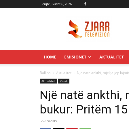
E enjte, Gusht 6, 2026
Zjarr.tv
HOME
EMISIONET
AKTUALITET
Ballina
Aktualitet
Një natë ankthi, mjekja jep lajmi
Aktualitet
Vendi
Një natë ankthi, 
bukur: Pritëm 15
22/09/2019