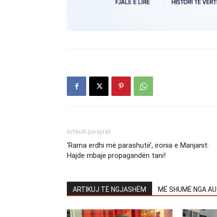
Artikulli paraprak
‘Rama erdhi më parashutë’, ironia e Manjanit:
Hajde mbaje propagandën tani!
ARTIKUJ TË NGJASHËM
MË SHUMË NGA AU