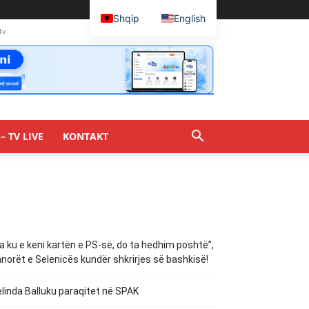
Shqip
English
tv
– TV LIVE
KONTAKT
a ku e keni kartën e PS-së, do ta hedhim poshtë”,
norët e Selenicës kundër shkrirjes së bashkisë!
linda Balluku paraqitet në SPAK