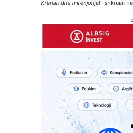
Krenari dhe mirënjohje
!’- shkruan n
Z