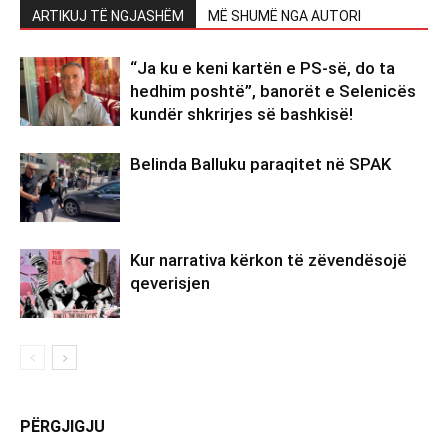
ARTIKUJ TË NGJASHËM
MË SHUMË NGA AUTORI
“Ja ku e keni kartën e PS-së, do ta
hedhim poshtë”, banorët e Selenicës
kundër shkrirjes së bashkisë!
Belinda Balluku paraqitet në SPAK
Kur narrativa kërkon të zëvendësojë
qeverisjen
PËRGJIGJU