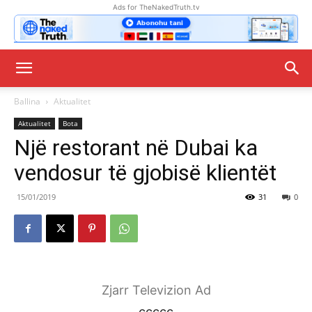
Ads for TheNakedTruth.tv
Ballina
Aktualitet
Aktualitet
Bota
Një restorant në Dubai ka
vendosur të gjobisë klientët
15/01/2019
31
0
Zjarr Televizion Ad
ccccc