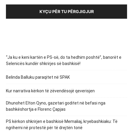
KYÇU PËR TU PËRGJIGJUR
“Ja ku e keni kartën e PS-së, do ta hedhim poshtë”, banorët e
Selenicës kundër shkrirjes së bashkisë!
Belinda Balluku paraqitet në SPAK
Kur narrativa kërkon të zëvendësojë qeverisjen
Dhunohet Elton Qyno, gazetari goditet në befasi nga
bashkëshortja e Florenc Çapjas
PS kërkon shkrirjen e bashkisë Memaliaj, kryebashkiaku: Të
ngrihemi në protestë për të drejtën tonë