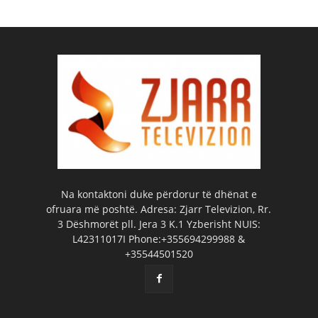
Na kontaktoni duke përdorur të dhënat e
ofruara më poshtë. Adresa: Zjarr Televizion, Rr.
3 Dëshmorët pll. Jera 3 K.1 Yzberisht NUIS:
L42311017I Phone:+355694299988 &
+35544501520