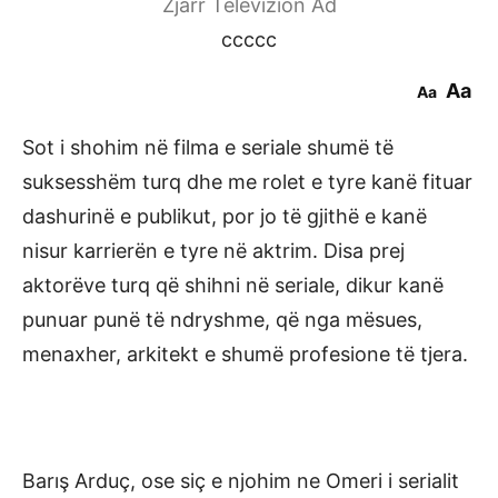
Zjarr Televizion Ad
ccccc
Aa
Aa
Sot i shohim në filma e seriale shumë të
suksesshëm turq dhe me rolet e tyre kanë fituar
dashurinë e publikut, por jo të gjithë e kanë
nisur karrierën e tyre në aktrim. Disa prej
aktorëve turq që shihni në seriale, dikur kanë
punuar punë të ndryshme, që nga mësues,
menaxher, arkitekt e shumë profesione të tjera.
Barış Arduç, ose siç e njohim ne Omeri i serialit