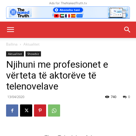
Ads for TheNakedTruth.tv
Ballina
Aktualitet
Aktualitet
Showbiz
Njihuni me profesionet e
vërteta të aktorëve të
telenovelave
13/04/2020
740
0