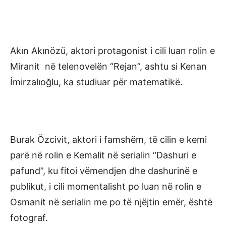
Akın Akınözü, aktori protagonist i cili luan rolin e
Miranit në telenovelën “Rejan”, ashtu si Kenan
İmirzalıoğlu, ka studiuar për matematikë.
Burak Özcivit, aktori i famshëm, të cilin e kemi
parë në rolin e Kemalit në serialin “Dashuri e
pafund”, ku fitoi vëmendjen dhe dashurinë e
publikut, i cili momentalisht po luan në rolin e
Osmanit në serialin me po të njëjtin emër, është
fotograf.