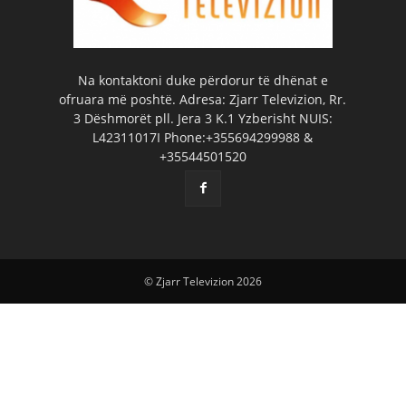
Na kontaktoni duke përdorur të dhënat e
ofruara më poshtë. Adresa: Zjarr Televizion, Rr.
3 Dëshmorët pll. Jera 3 K.1 Yzberisht NUIS:
L42311017I Phone:+355694299988 &
+35544501520
© Zjarr Televizion 2026