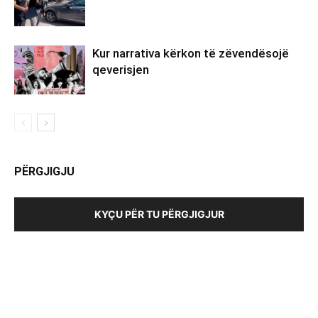
Kur narrativa kërkon të zëvendësojë
qeverisjen
PËRGJIGJU
KYÇU PËR TU PËRGJIGJUR