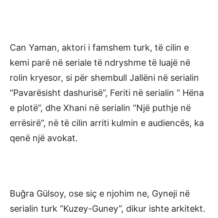
Can Yaman, aktori i famshem turk, të cilin e
kemi parë në seriale të ndryshme të luajë në
rolin kryesor, si për shembull Jallëni në serialin
“Pavarësisht dashurisë”, Feriti në serialin “ Hëna
e plotë”, dhe Xhani në serialin “Një puthje në
errësirë”, në të cilin arriti kulmin e audiencës, ka
qenë një avokat.
Buğra Gülsoy, ose siç e njohim ne, Gyneji në
serialin turk “Kuzey-Guney”, dikur ishte arkitekt.