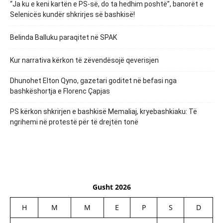
“Ja ku e keni kartën e PS-së, do ta hedhim poshtë”, banorët e
Selenicës kundër shkrirjes së bashkisë!
Belinda Balluku paraqitet në SPAK
Kur narrativa kërkon të zëvendësojë qeverisjen
Dhunohet Elton Qyno, gazetari goditet në befasi nga
bashkëshortja e Florenc Çapjas
PS kërkon shkrirjen e bashkisë Memaliaj, kryebashkiaku: Të
ngrihemi në protestë për të drejtën tonë
Gusht 2026
H
M
M
E
P
S
D