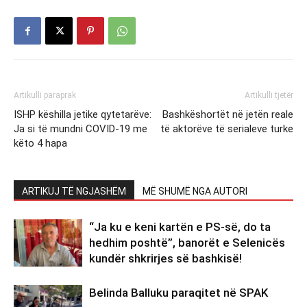
Artikulli paraprak
Artikulli tjetër
ISHP këshilla jetike qytetarëve:
Bashkëshortët në jetën reale
Ja si të mundni COVID-19 me
të aktorëve të serialeve turke
këto 4 hapa
ARTIKUJ TË NGJASHËM
MË SHUMË NGA AUTORI
“Ja ku e keni kartën e PS-së, do ta
hedhim poshtë”, banorët e Selenicës
kundër shkrirjes së bashkisë!
Belinda Balluku paraqitet në SPAK