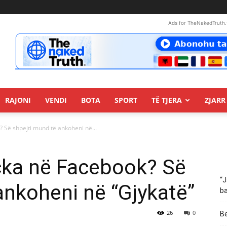
Ads for TheNakedTruth.
RAJONI
VENDI
BOTA
SPORT
TË TJERA
ZJARR 
 Së shpejti mund të ankoheni në...
çka në Facebook? Së
“J
ankoheni në “Gjykatë”
ba
26
0
Be