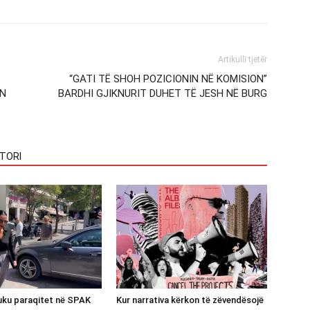
Artikulli tjetër
“GATI TË SHOH POZICIONIN NË KOMISION”
ËN
BARDHI GJIKNURIT DUHET TË JESH NË BURG
TORI
luku paraqitet në SPAK
Kur narrativa kërkon të zëvendësojë