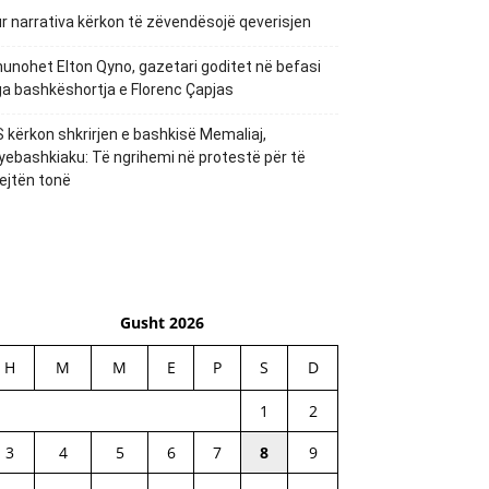
r narrativa kërkon të zëvendësojë qeverisjen
unohet Elton Qyno, gazetari goditet në befasi
a bashkëshortja e Florenc Çapjas
 kërkon shkrirjen e bashkisë Memaliaj,
yebashkiaku: Të ngrihemi në protestë për të
ejtën tonë
Gusht 2026
H
M
M
E
P
S
D
1
2
3
4
5
6
7
8
9