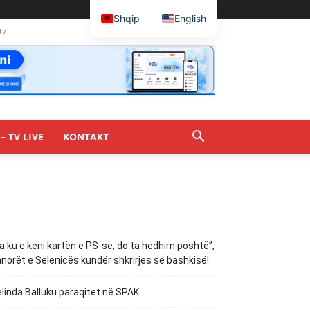
Shqip
English
tv
– TV LIVE
KONTAKT
a ku e keni kartën e PS-së, do ta hedhim poshtë”,
norët e Selenicës kundër shkrirjes së bashkisë!
linda Balluku paraqitet në SPAK