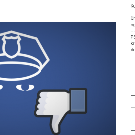
Ku
Dh
ng
PS
kr
dr