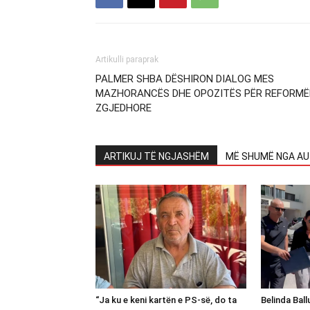
Artikulli paraprak
PALMER SHBA DËSHIRON DIALOG MES
MAZHORANCËS DHE OPOZITËS PËR REFORM
ZGJEDHORE
ARTIKUJ TË NGJASHËM
MË SHUMË NGA AU
“Ja ku e keni kartën e PS-së, do ta
Belinda Bal