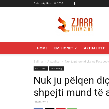
E shtunë, Gusht 8, 2026
Zjarr.tv
HOME
EMISIONET
AKTUALITET
Ballina
Aktualitet
Nuk ju pëlqen diçka në Facebook?
Aktualitet
Teknologji
Nuk ju pëlqen di
shpejti mund të 
20/09/2019