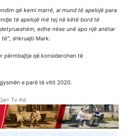
endim që kemi marrë, ai mund të apelojë para
endje të apelojë më tej në këtë bord të
ë i detyrueshëm, edhe nëse unë apo një anëtar
 të”
, shkruajti Mark.
për përmbajtje që konsiderohen të
gjysmën e parë të vitit 2020.
jarr Tv Ad