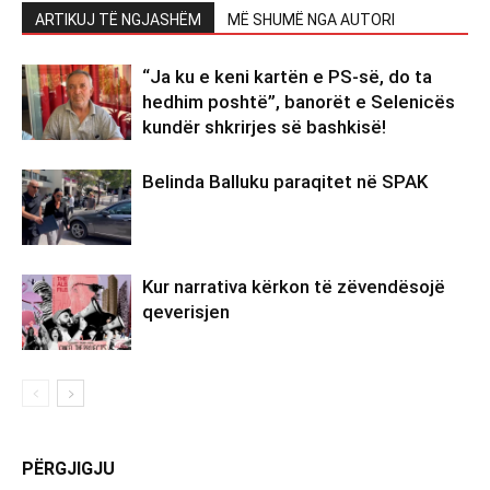
ARTIKUJ TË NGJASHËM
MË SHUMË NGA AUTORI
“Ja ku e keni kartën e PS-së, do ta
hedhim poshtë”, banorët e Selenicës
kundër shkrirjes së bashkisë!
Belinda Balluku paraqitet në SPAK
Kur narrativa kërkon të zëvendësojë
qeverisjen
PËRGJIGJU