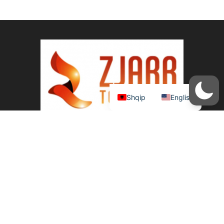
Shqip
English
Na kontaktoni duke përdorur të dhënat e
ofruara më poshtë. Adresa: Zjarr Televizion, Rr.
3 Dëshmorët pll. Jera 3 K.1 Yzberisht NUIS:
L42311017I Phone:+355694299988 &
+35544501520