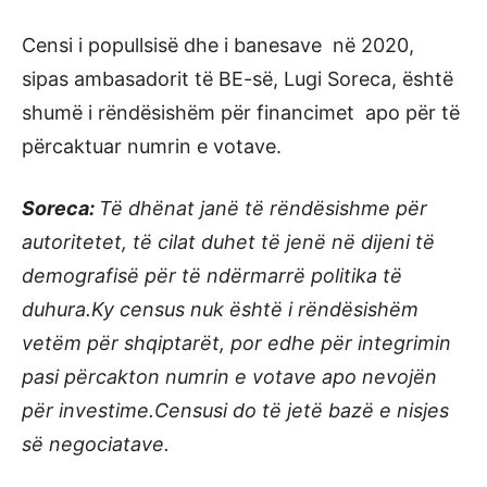
Censi i popullsisë dhe i banesave në 2020,
sipas ambasadorit të BE-së, Lugi Soreca, është
shumë i rëndësishëm për financimet apo për të
përcaktuar numrin e votave.
Soreca:
Të dhënat janë të rëndësishme për
autoritetet, të cilat duhet të jenë në dijeni të
demografisë për të ndërmarrë politika të
duhura.Ky census nuk është i rëndësishëm
vetëm për shqiptarët, por edhe për integrimin
pasi përcakton numrin e votave apo nevojën
për investime.Censusi do të jetë bazë e nisjes
së negociatave.