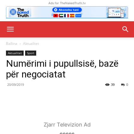
Ads for TheNakedTruth.tv
Ballina
Aktualitet
Aktualitet
Sport
Numërimi i pupullsisë, bazë
për negociatat
20/09/2019
39
0
Zjarr Televizion Ad
ccccc