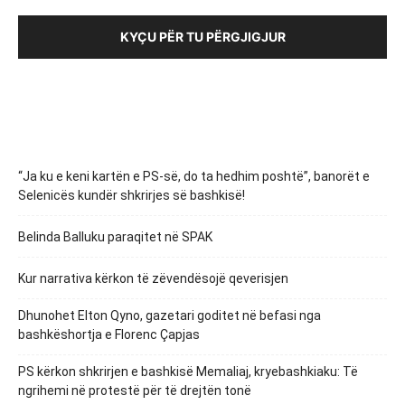
KYÇU PËR TU PËRGJIGJUR
“Ja ku e keni kartën e PS-së, do ta hedhim poshtë”, banorët e
Selenicës kundër shkrirjes së bashkisë!
Belinda Balluku paraqitet në SPAK
Kur narrativa kërkon të zëvendësojë qeverisjen
Dhunohet Elton Qyno, gazetari goditet në befasi nga
bashkëshortja e Florenc Çapjas
PS kërkon shkrirjen e bashkisë Memaliaj, kryebashkiaku: Të
ngrihemi në protestë për të drejtën tonë