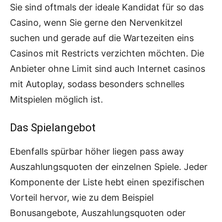
Sie sind oftmals der ideale Kandidat für so das
Casino, wenn Sie gerne den Nervenkitzel
suchen und gerade auf die Wartezeiten eins
Casinos mit Restricts verzichten möchten. Die
Anbieter ohne Limit sind auch Internet casinos
mit Autoplay, sodass besonders schnelles
Mitspielen möglich ist.
Das Spielangebot
Ebenfalls spürbar höher liegen pass away
Auszahlungsquoten der einzelnen Spiele. Jeder
Komponente der Liste hebt einen spezifischen
Vorteil hervor, wie zu dem Beispiel
Bonusangebote, Auszahlungsquoten oder