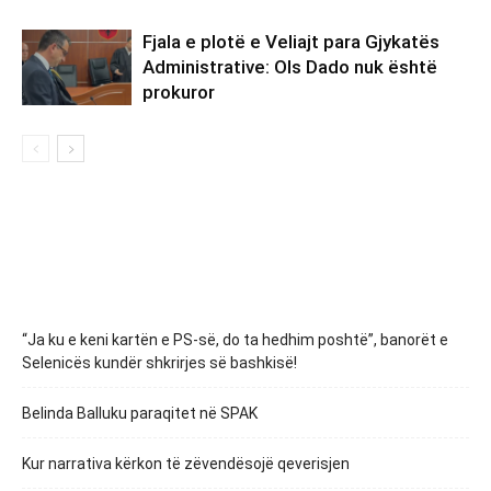
Fjala e plotë e Veliajt para Gjykatës
Administrative: Ols Dado nuk është
prokuror
“Ja ku e keni kartën e PS-së, do ta hedhim poshtë”, banorët e
Selenicës kundër shkrirjes së bashkisë!
Belinda Balluku paraqitet në SPAK
Kur narrativa kërkon të zëvendësojë qeverisjen