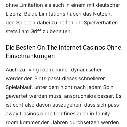
ohne Limitation als auch in einem mit deutscher
Lizenz. Beide Limitations haben das Nutzen,
den Spielern dabei zu helfen, ihr Spielverhalten
stets i am Griff zu behalten.
Die Besten On The Internet Casinos Ohne
Einschränkungen
Auch zu living room immer dynamischer
werdenden Slots passt dieses schnellerer
Spielablauf, unter dem nicht nach jedem Spin
gewartet werden muss, anspruchslos besser. Es
ist echt also davon auszugehen, dass sich pass
away Casinos ohne Confines auch in family
room kommenden Jahren durchsetzen werden.