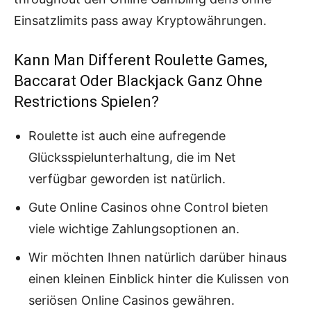
Einsatzlimits pass away Kryptowährungen.
Kann Man Different Roulette Games,
Baccarat Oder Blackjack Ganz Ohne
Restrictions Spielen?
Roulette ist auch eine aufregende
Glücksspielunterhaltung, die im Net
verfügbar geworden ist natürlich.
Gute Online Casinos ohne Control bieten
viele wichtige Zahlungsoptionen an.
Wir möchten Ihnen natürlich darüber hinaus
einen kleinen Einblick hinter die Kulissen von
seriösen Online Casinos gewähren.