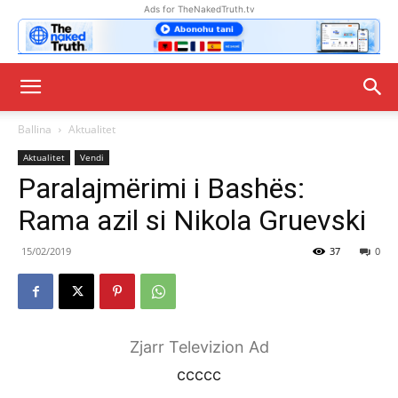
Ads for TheNakedTruth.tv
Ballina
Aktualitet
Aktualitet
Vendi
Paralajmërimi i Bashës:
Rama azil si Nikola Gruevski
15/02/2019
37
0
Zjarr Televizion Ad
ccccc