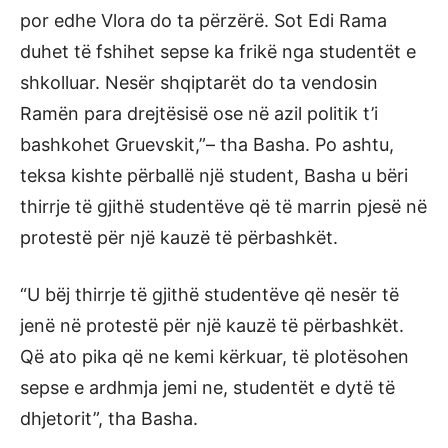
por edhe Vlora do ta përzërë. Sot Edi Rama
duhet të fshihet sepse ka frikë nga studentët e
shkolluar. Nesër shqiptarët do ta vendosin
Ramën para drejtësisë ose në azil politik t’i
bashkohet Gruevskit,”– tha Basha. Po ashtu,
teksa kishte përballë një student, Basha u bëri
thirrje të gjithë studentëve që të marrin pjesë në
protestë për një kauzë të përbashkët.
“U bëj thirrje të gjithë studentëve që nesër të
jenë në protestë për një kauzë të përbashkët.
Që ato pika që ne kemi kërkuar, të plotësohen
sepse e ardhmja jemi ne, studentët e dytë të
dhjetorit”, tha Basha.