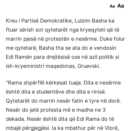
Aa
Aa
Kreu i Partisë Demokratike, Lulzim Basha ka
ftuar sërish sot qytetarët nga kryeqyteti që të
marrin pjesë në protestën e nesërme. Duke folur
me qytetarë, Basha tha se ata do e vendosin
Edi Ramën para drejtësisë ose në azil politik si
ish-kryeministri maqedonas, Gruevski.
“Rama shpërfilli kërkesat tuaja. Dita e nesërme
është dita e studentëve dhe dita e rinisë.
Qytetarët do marrin nesër fatin e tyre në dorë.
Nesër do jetë protesta më e madhe ne 3
dekada. Nesër është dita që Edi Rama do të
mbajë përgjegjësi. Ia ka mbathur për në Vlorë,