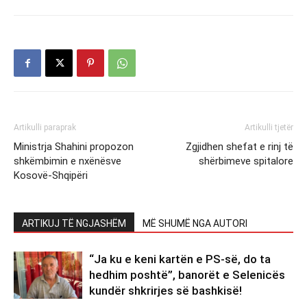
Artikulli paraprak
Artikulli tjetër
Ministrja Shahini propozon
Zgjidhen shefat e rinj të
shkëmbimin e nxënësve
shërbimeve spitalore
Kosovë-Shqipëri
ARTIKUJ TË NGJASHËM
MË SHUMË NGA AUTORI
“Ja ku e keni kartën e PS-së, do ta
hedhim poshtë”, banorët e Selenicës
kundër shkrirjes së bashkisë!