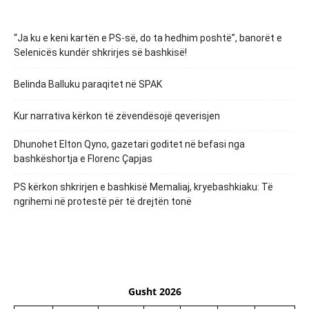
“Ja ku e keni kartën e PS-së, do ta hedhim poshtë”, banorët e
Selenicës kundër shkrirjes së bashkisë!
Belinda Balluku paraqitet në SPAK
Kur narrativa kërkon të zëvendësojë qeverisjen
Dhunohet Elton Qyno, gazetari goditet në befasi nga
bashkëshortja e Florenc Çapjas
PS kërkon shkrirjen e bashkisë Memaliaj, kryebashkiaku: Të
ngrihemi në protestë për të drejtën tonë
Gusht 2026