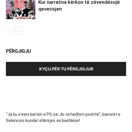
Kur narrativa kërkon të zëvendësojë
qeverisjen
PËRGJIGJU
KYÇU PËR TU PËRGJIGJUR
“Ja ku e keni kartën e PS-së, do ta hedhim poshtë”, banorët e
Selenicës kundër shkrirjes së bashkisë!