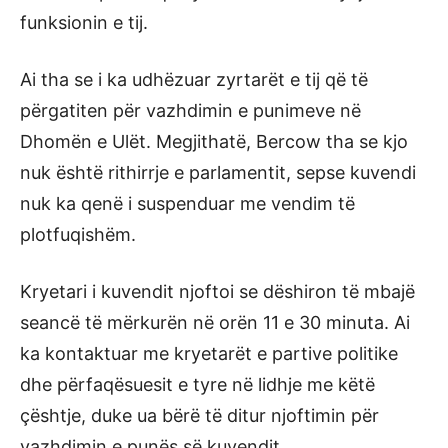
funksionin e tij.
Ai tha se i ka udhëzuar zyrtarët e tij që të
përgatiten për vazhdimin e punimeve në
Dhomën e Ulët. Megjithatë, Bercow tha se kjo
nuk është rithirrje e parlamentit, sepse kuvendi
nuk ka qenë i suspenduar me vendim të
plotfuqishëm.
Kryetari i kuvendit njoftoi se dëshiron të mbajë
seancë të mërkurën në orën 11 e 30 minuta. Ai
ka kontaktuar me kryetarët e partive politike
dhe përfaqësuesit e tyre në lidhje me këtë
çështje, duke ua bërë të ditur njoftimin për
vazhdimin e punës së kuvendit.