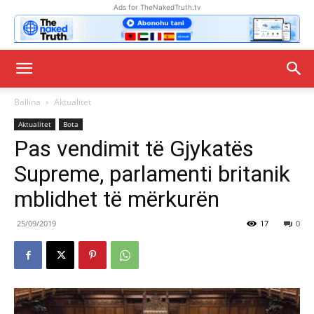
Ads for TheNakedTruth.tv
Ballina
Aktualitet
Aktualitet
Bota
Pas vendimit të Gjykatës
Supreme, parlamenti britanik
mblidhet të mërkurën
25/09/2019
17
0