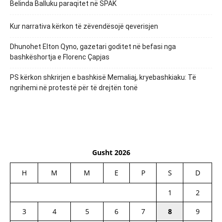
Belinda Balluku paraqitet në SPAK
Kur narrativa kërkon të zëvendësojë qeverisjen
Dhunohet Elton Qyno, gazetari goditet në befasi nga
bashkëshortja e Florenc Çapjas
PS kërkon shkrirjen e bashkisë Memaliaj, kryebashkiaku: Të
ngrihemi në protestë për të drejtën tonë
Gusht 2026
H
M
M
E
P
S
D
1
2
3
4
5
6
7
8
9