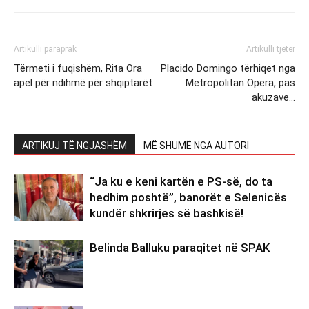
Artikulli paraprak
Artikulli tjetër
Tërmeti i fuqishëm, Rita Ora
Placido Domingo tërhiqet nga
apel për ndihmë për shqiptarët
Metropolitan Opera, pas
akuzave…
ARTIKUJ TË NGJASHËM
MË SHUMË NGA AUTORI
“Ja ku e keni kartën e PS-së, do ta
hedhim poshtë”, banorët e Selenicës
kundër shkrirjes së bashkisë!
Belinda Balluku paraqitet në SPAK