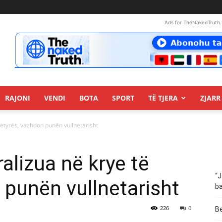
Ads for TheNakedTruth.
RAJONI
VENDI
BOTA
SPORT
TË TJERA
ZJARR 
 detyrës, vazhdon punën vullnetarisht
ralizua në krye të
“J
 punën vullnetarisht
ba
226
0
Be