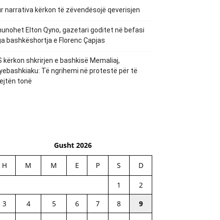
r narrativa kërkon të zëvendësojë qeverisjen
unohet Elton Qyno, gazetari goditet në befasi
a bashkëshortja e Florenc Çapjas
 kërkon shkrirjen e bashkisë Memaliaj,
yebashkiaku: Të ngrihemi në protestë për të
ejtën tonë
Gusht 2026
H
M
M
E
P
S
D
1
2
3
4
5
6
7
8
9