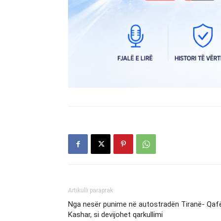
Artikulli paraprak
Nga nesër punime në autostradën Tiranë- Qaf
Kashar, si devijohet qarkullimi