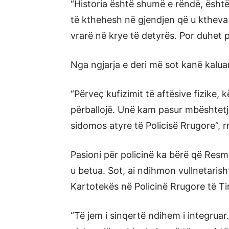
“Historia është shumë e rëndë, ësht
të kthehesh në gjendjen që u ktheva
vrarë në krye të detyrës. Por duhet 
Nga ngjarja e deri më sot kanë kaluar 
“Përveç kufizimit të aftësive fizike, 
përballojë. Unë kam pasur mbështetje
sidomos atyre të Policisë Rrugore”, 
Pasioni për policinë ka bërë që Resmi
u betua. Sot, ai ndihmon vullnetarisht
Kartotekës në Policinë Rrugore të Ti
“Të jem i sinqertë ndihem i integruar