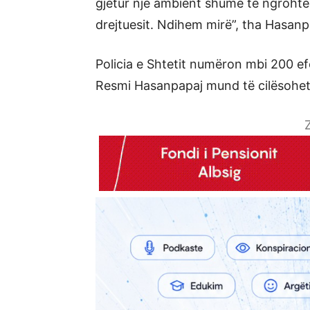
gjetur një ambient shumë të ngrohtë 
drejtuesit. Ndihem mirë”, tha Hasanp
Policia e Shtetit numëron mbi 200 ef
Resmi Hasanpapaj mund të cilësohet “
Z