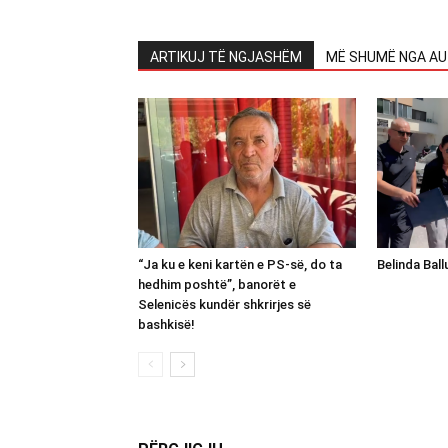
ARTIKUJ TË NGJASHËM
MË SHUMË NGA AU
“Ja ku e keni kartën e PS-së, do ta
Belinda Bal
hedhim poshtë”, banorët e
Selenicës kundër shkrirjes së
bashkisë!