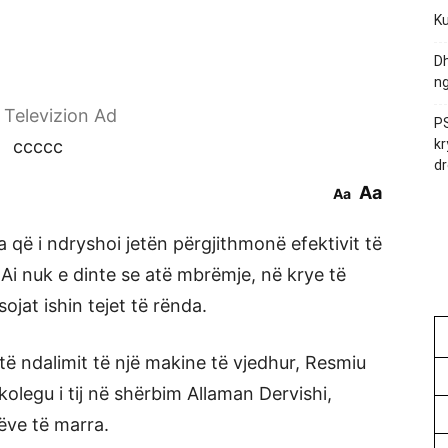
Ku
Dh
ng
r Televizion Ad
PS
ccccc
kr
dr
Aa
Aa
ita që i ndryshoi jetën përgjithmonë efektivit të
Ai nuk e dinte se atë mbrëmje, në krye të
ojat ishin tejet të rënda.
të ndalimit të një makine të vjedhur, Resmiu
kolegu i tij në shërbim Allaman Dervishi,
gëve të marra.