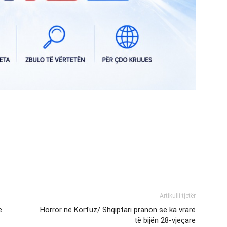
Artikulli tjetër
ë
Horror në Korfuz/ Shqiptari pranon se ka vrarë
të bijën 28-vjeçare