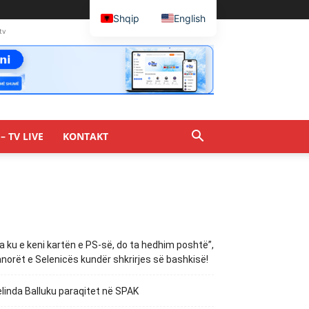
Shqip
English
tv
– TV LIVE
KONTAKT
a ku e keni kartën e PS-së, do ta hedhim poshtë”,
norët e Selenicës kundër shkrirjes së bashkisë!
linda Balluku paraqitet në SPAK