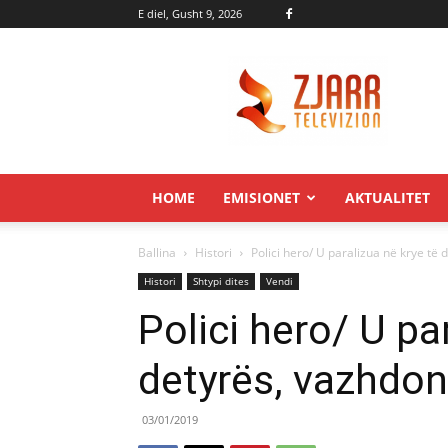
E diel, Gusht 9, 2026
Zjarr.tv
HOME
EMISIONET
AKTUALITET
Ballina
Histori
Polici hero/ U paralizua në krye të
Histori
Shtypi dites
Vendi
Polici hero/ U pa
detyrës, vazhdon
03/01/2019