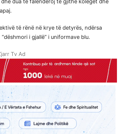
dhe dua të falënderoj të gjithë kolegët dhe
apaj.
ektivë të rënë në krye të detyrës, ndërsa
dëshmori i gjallë” i uniformave blu.
jarr Tv Ad