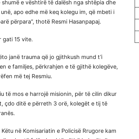
ë shumë e vështirë të dalësh nga shtëpia dhe
 unë, apo edhe më keq kolegu im, që mbeti i
parë përpara”, thotë Resmi Hasanpapaj.
gati 15 vite.
këto janë trauma që jo gjithkush mund t’i
n e familjes, përkrahjen e të gjithë kolegëve,
rrëfen më tej Resmiu.
u të mos e harrojë misionin, për të cilin dikur
, çdo ditë e përreth 3 orë, kolegët e tij të
ranës.
. Këtu në Komisariatin e Policisë Rrugore kam