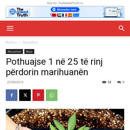
Ads for TheNakedTruth.tv
Ballina
Aktualitet
Aktualitet
Bota
Pothuajse 1 në 25 të rinj
përdorin marihuanën
22/09/2019
33
0