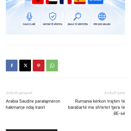
Artikulli paraprak
Artikulli tjetër
Arabia Saudite paralajmëron
Rumania kërkon trajtim të
hakmarrje ndaj Iranit
barabartë me shtetet tjera të
BE-së