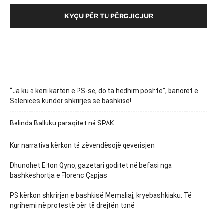
KYÇU PËR TU PËRGJIGJUR
“Ja ku e keni kartën e PS-së, do ta hedhim poshtë”, banorët e
Selenicës kundër shkrirjes së bashkisë!
Belinda Balluku paraqitet në SPAK
Kur narrativa kërkon të zëvendësojë qeverisjen
Dhunohet Elton Qyno, gazetari goditet në befasi nga
bashkëshortja e Florenc Çapjas
PS kërkon shkrirjen e bashkisë Memaliaj, kryebashkiaku: Të
ngrihemi në protestë për të drejtën tonë