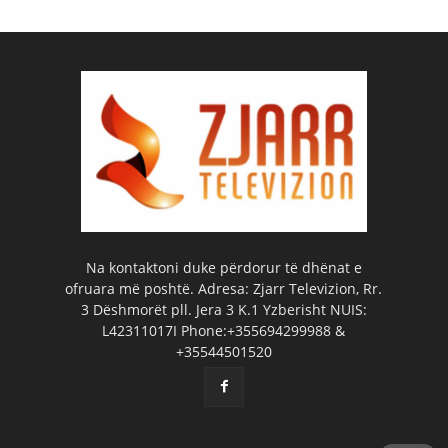
Na kontaktoni duke përdorur të dhënat e
ofruara më poshtë. Adresa: Zjarr Televizion, Rr.
3 Dëshmorët pll. Jera 3 K.1 Yzberisht NUIS:
L42311017I Phone:+355694299988 &
+35544501520