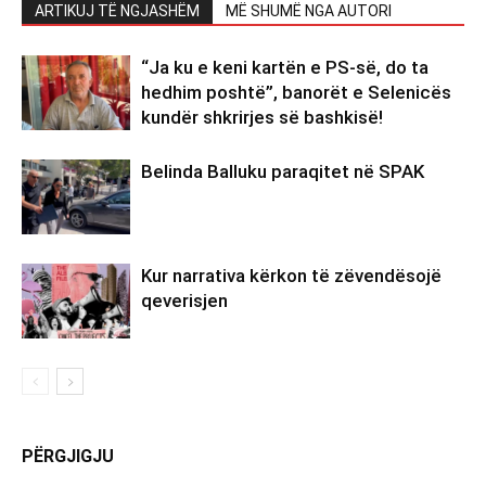
ARTIKUJ TË NGJASHËM
MË SHUMË NGA AUTORI
“Ja ku e keni kartën e PS-së, do ta
hedhim poshtë”, banorët e Selenicës
kundër shkrirjes së bashkisë!
Belinda Balluku paraqitet në SPAK
Kur narrativa kërkon të zëvendësojë
qeverisjen
PËRGJIGJU