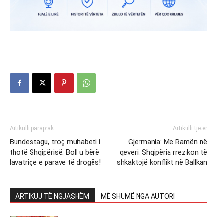
Artikulli paraprak
Artikulli tjetër
Bundestagu, troç muhabeti i
Gjermania: Me Ramën në
thotë Shqipërisë: Boll u bërë
qeveri, Shqipëria rrezikon të
lavatriçe e parave të drogës!
shkaktojë konflikt në Ballkan
ARTIKUJ TË NGJASHËM
MË SHUMË NGA AUTORI