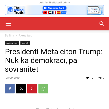
Ads for TheNakedTruth.tv
Ballina
Aktualitet
Aktualitet
Vendi
Presidenti Meta citon Trump:
Nuk ka demokraci, pa
sovranitet
25/09/2019
19
0