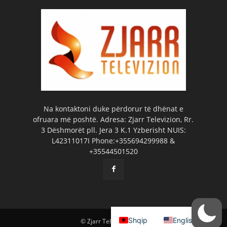
Na kontaktoni duke përdorur të dhënat e
ofruara më poshtë. Adresa: Zjarr Televizion, Rr.
3 Dëshmorët pll. Jera 3 K.1 Yzberisht NUIS:
L42311017I Phone:+355694299988 &
+35544501520
Shqip
English
© Zjarr Televizion 2026