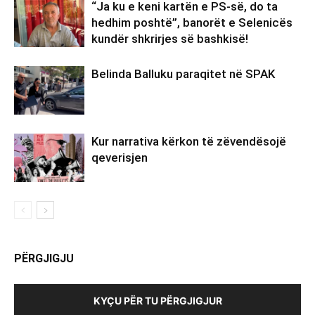
“Ja ku e keni kartën e PS-së, do ta
hedhim poshtë”, banorët e Selenicës
kundër shkrirjes së bashkisë!
Belinda Balluku paraqitet në SPAK
Kur narrativa kërkon të zëvendësojë
qeverisjen
PËRGJIGJU
KYÇU PËR TU PËRGJIGJUR