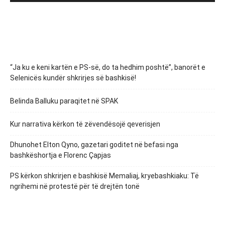
“Ja ku e keni kartën e PS-së, do ta hedhim poshtë”, banorët e
Selenicës kundër shkrirjes së bashkisë!
Belinda Balluku paraqitet në SPAK
Kur narrativa kërkon të zëvendësojë qeverisjen
Dhunohet Elton Qyno, gazetari goditet në befasi nga
bashkëshortja e Florenc Çapjas
PS kërkon shkrirjen e bashkisë Memaliaj, kryebashkiaku: Të
ngrihemi në protestë për të drejtën tonë