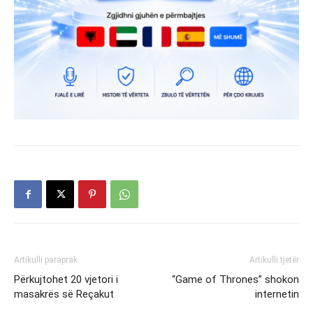
Artikulli paraprak
Artikulli tjetër
Përkujtohet 20 vjetori i
“Game of Thrones” shokon
masakrës së Reçakut
internetin