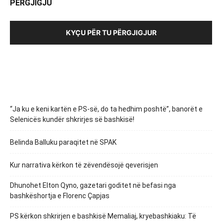
PËRGJIGJU
KYÇU PËR TU PËRGJIGJUR
“Ja ku e keni kartën e PS-së, do ta hedhim poshtë”, banorët e
Selenicës kundër shkrirjes së bashkisë!
Belinda Balluku paraqitet në SPAK
Kur narrativa kërkon të zëvendësojë qeverisjen
Dhunohet Elton Qyno, gazetari goditet në befasi nga
bashkëshortja e Florenc Çapjas
PS kërkon shkrirjen e bashkisë Memaliaj, kryebashkiaku: Të