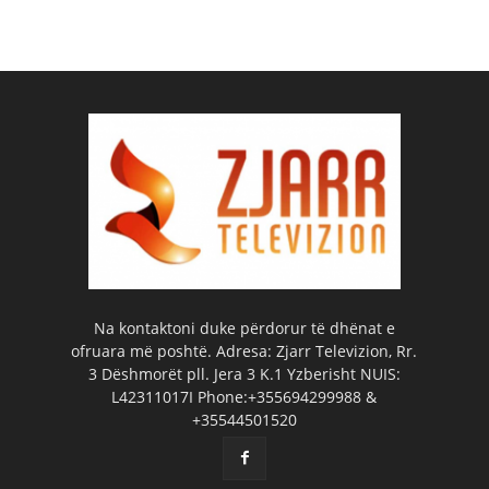
Na kontaktoni duke përdorur të dhënat e
ofruara më poshtë. Adresa: Zjarr Televizion, Rr.
3 Dëshmorët pll. Jera 3 K.1 Yzberisht NUIS:
L42311017I Phone:+355694299988 &
+35544501520