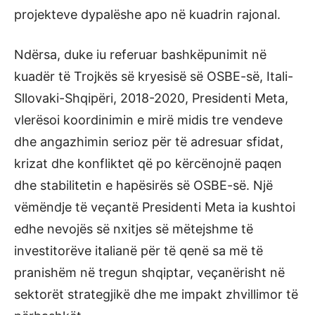
projekteve dypalëshe apo në kuadrin rajonal.
Ndërsa, duke iu referuar bashkëpunimit në
kuadër të Trojkës së kryesisë së OSBE-së, Itali-
Sllovaki-Shqipëri, 2018-2020, Presidenti Meta,
vlerësoi koordinimin e mirë midis tre vendeve
dhe angazhimin serioz për të adresuar sfidat,
krizat dhe konfliktet që po kërcënojnë paqen
dhe stabilitetin e hapësirës së OSBE-së. Një
vëmëndje të veçantë Presidenti Meta ia kushtoi
edhe nevojës së nxitjes së mëtejshme të
investitorëve italianë për të qenë sa më të
pranishëm në tregun shqiptar, veçanërisht në
sektorët strategjikë dhe me impakt zhvillimor të