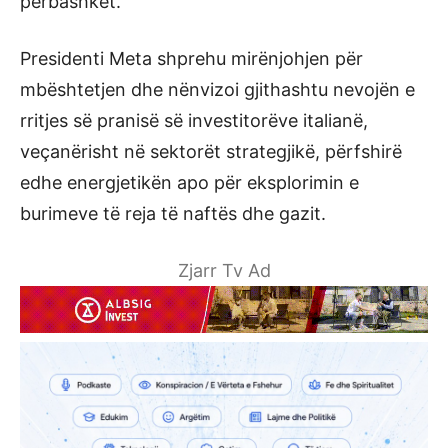
përbashkët.
Presidenti Meta shprehu mirënjohjen për
mbështetjen dhe nënvizoi gjithashtu nevojën e
rritjes së pranisë së investitorëve italianë,
veçanërisht në sektorët strategjikë, përfshirë
edhe energjetikën apo për eksplorimin e
burimeve të reja të naftës dhe gazit.
Zjarr Tv Ad