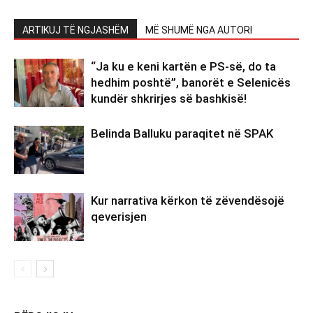
ARTIKUJ TË NGJASHËM
MË SHUMË NGA AUTORI
“Ja ku e keni kartën e PS-së, do ta
hedhim poshtë”, banorët e Selenicës
kundër shkrirjes së bashkisë!
Belinda Balluku paraqitet në SPAK
Kur narrativa kërkon të zëvendësojë
qeverisjen