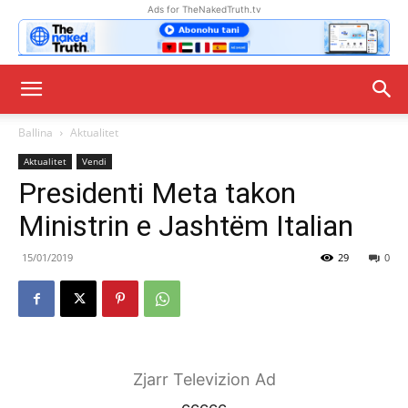
Ads for TheNakedTruth.tv
Ballina
Aktualitet
Aktualitet
Vendi
Presidenti Meta takon
Ministrin e Jashtëm Italian
15/01/2019
29
0
Zjarr Televizion Ad
ccccc